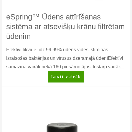
eSpring™ Ūdens attīrīšanas
sistēma ar atsevišķu krānu filtrētam
ūdenim
Efektīvi likvidē līdz 99,99% ūdens vides, slimības
izraisošas baktērijas un vīrusus dzeramajā ūdenīEfektīvi
samazina vairāk nekā 160 piesārņotājus, tostarp vairāk...
eSpring™
Lasīt vairāk
Ūdens
attīrīšanas
sistēma
ar
atsevišķu
krānu
filtrētam
ūdenim