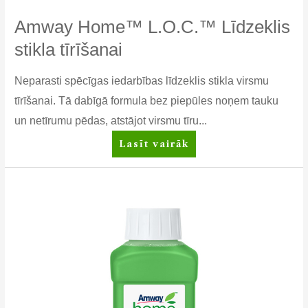
Amway Home™ L.O.C.™ Līdzeklis
stikla tīrīšanai
Neparasti spēcīgas iedarbības līdzeklis stikla virsmu
tīrīšanai. Tā dabīgā formula bez piepūles noņem tauku
un netīrumu pēdas, atstājot virsmu tīru...
Amway
Lasīt vairāk
Home™
L.O.C.™
Līdzeklis
stikla
tīrīšanai