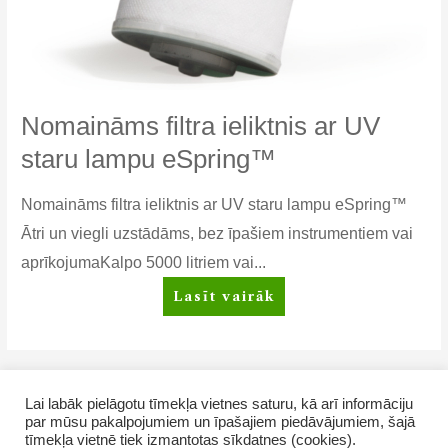
Nomaināms filtra ieliktnis ar UV
staru lampu eSpring™
Nomaināms filtra ieliktnis ar UV staru lampu eSpring™
Ātri un viegli uzstādāms, bez īpašiem instrumentiem vai
aprīkojumaKalpo 5000 litriem vai...
Nomaināms
Lasīt vairāk
filtra
ieliktnis
ar
UV
Ziņu
1
2
Next Page
→
Lai labāk pielāgotu tīmekļa vietnes saturu, kā arī informāciju
staru
numerācija
par mūsu pakalpojumiem un īpašajiem piedāvājumiem, šajā
lampu
pēc
tīmekļa vietnē tiek izmantotas sīkdatnes (cookies).