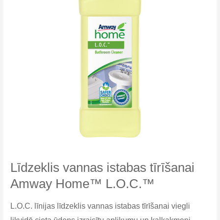
Amway
Home™
SA8™
Līdzeklis vannas istabas tīrīšanai
Amway Home™ L.O.C.™
L.O.C. līnijas līdzeklis vannas istabas tīrīšanai viegli