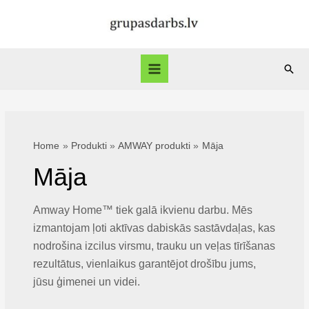
Skip
to
content
Sear
Main
Menu
Home
Produkti
AMWAY produkti
Māja
Māja
Amway Home™ tiek galā ikvienu darbu. Mēs
izmantojam ļoti aktīvas dabiskās sastāvdaļas, kas
nodrošina izcilus virsmu, trauku un veļas tīrīšanas
rezultātus, vienlaikus garantējot drošību jums,
jūsu ģimenei un videi.