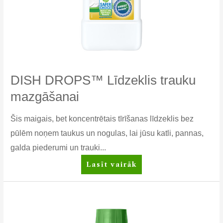
DISH DROPS™ Līdzeklis trauku
mazgāšanai
Šis maigais, bet koncentrētais tīrīšanas līdzeklis bez
pūlēm noņem taukus un nogulas, lai jūsu katli, pannas,
galda piederumi un trauki...
DISH
Lasīt vairāk
DROPS™
Līdzeklis
trauku
mazgāšanai