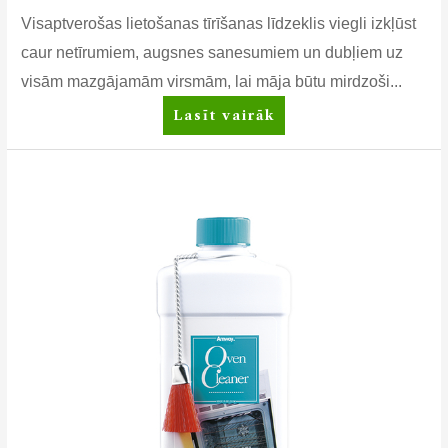
Visaptverošas lietošanas tīrīšanas līdzeklis viegli izkļūst
caur netīrumiem, augsnes sanesumiem un dubļiem uz
visām mazgājamām virsmām, lai māja būtu mirdzoši...
L.O.C.™
Lasīt vairāk
Daudzfunkcionāls
tīrīšanas
līdzeklis