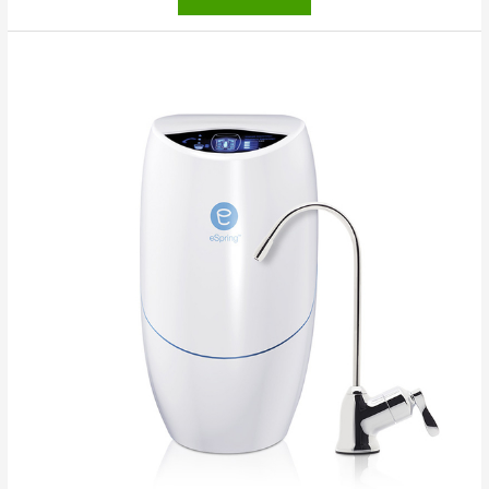
Home™
L.O.C.™
Līdzeklis
virtuves
tīrīšanai