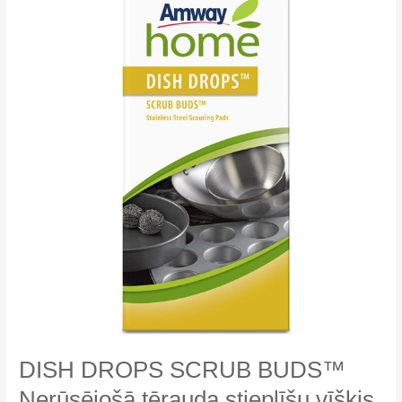
DISH DROPS SCRUB BUDS™
Nerūsējošā tērauda stieplīšu vīšķis