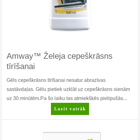
Amway™ Želeja cepeškrāsns
tīrīšanai
Gēls cepeškrāsns tīrīšanai nesatur abrazīvas
sastāvdaļas. Gēlu pietiek uzklāt uz cepeškrāsns sienām
uz 30 minūtēm.Pa šo laiku tas atmiekšķēs pielipušās...
Amway™
Lasīt vairāk
Želeja
cepeškrāsns
tīrīšanai