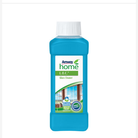
koncentrēts
veļas
pulvera
mazgāšanas
līdzeklis