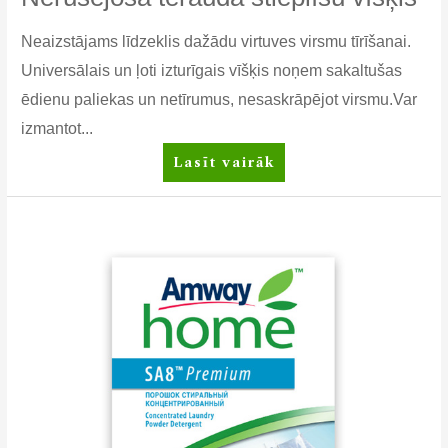
Neaizstājams līdzeklis dažādu virtuves virsmu tīrīšanai.
Universālais un ļoti izturīgais vīšķis noņem sakaltušas
ēdienu paliekas un netīrumus, nesaskrāpējot virsmu.Var
izmantot...
DISH
Lasīt vairāk
DROPS
SCRUB
BUDS™
Nerūsējošā
tērauda
stieplīšu
vīšķis