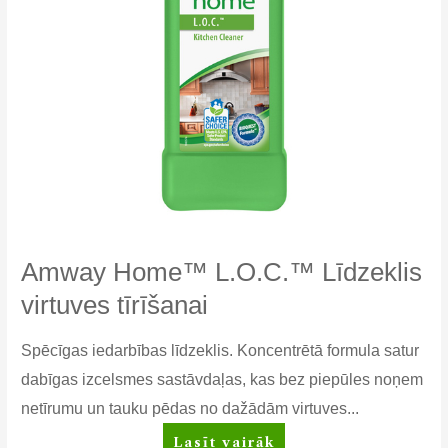
Amway Home™ L.O.C.™ Līdzeklis
virtuves tīrīšanai
Spēcīgas iedarbības līdzeklis. Koncentrētā formula satur
dabīgas izcelsmes sastāvdaļas, kas bez piepūles noņem
netīrumu un tauku pēdas no dažādām virtuves...
Amway
Lasīt vairāk