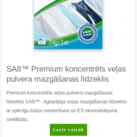
SA8™ Premium koncentrēts veļas
pulvera mazgāšanas līdzeklis
Premium koncentrēts veļas pulveris mazgāšanas
līdzeklis SA8™ - ilgtspējīgs veļas mazgāšanas līdzeklis
ar spēcīgu traipu noņemšanu un ES ekomarķējuma
sertifikātu.
SA8™
Lasīt vairāk
Premium