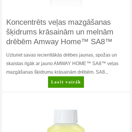
Koncentrēts veļas mazgāšanas
šķidrums krāsainām un melnām
drēbēm Amway Home™ SA8™
Uzturiet savas iecienītākās drēbes jaunas, spožas un
skaistas ilgāk ar jauno AMWAY HOME™ SA8™ veļas
mazgāšanas šķidrumu krāsainām drēbēm. SA8...
Koncentrēts
Lasīt vairāk
veļas
mazgāšanas
šķidrums
krāsainām
un
melnām
drēbēm