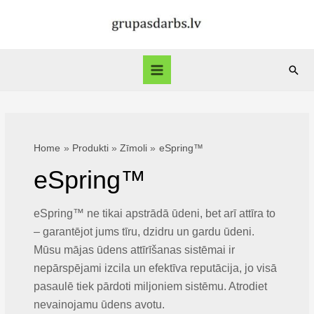
Skip
to
content
Sear
Main
Menu
Home
Produkti
Zīmoli
eSpring™
eSpring™
eSpring™ ne tikai apstrādā ūdeni, bet arī attīra to
– garantējot jums tīru, dzidru un gardu ūdeni.
Mūsu mājas ūdens attīrīšanas sistēmai ir
nepārspējami izcila un efektīva reputācija, jo visā
pasaulē tiek pārdoti miljoniem sistēmu. Atrodiet
nevainojamu ūdens avotu.