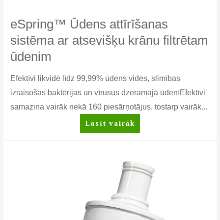
eSpring™ Ūdens attīrīšanas
sistēma ar atsevišķu krānu filtrētam
ūdenim
Efektīvi likvidē līdz 99,99% ūdens vides, slimības
izraisošas baktērijas un vīrusus dzeramajā ūdenīEfektīvi
samazina vairāk nekā 160 piesārņotājus, tostarp vairāk...
eSpring™
Lasīt vairāk
Ūdens
attīrīšanas
sistēma
ar
atsevišķu
krānu
filtrētam
ūdenim