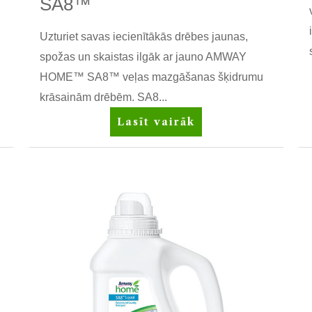
SA8™
Uzturiet savas iecienītākās drēbes jaunas,
spožas un skaistas ilgāk ar jauno AMWAY
HOME™ SA8™ veļas mazgāšanas šķidrumu
krāsainām drēbēm. SA8...
Koncentrēts
Lasīt vairāk
veļas
mazgāšanas
šķidrums
krāsainām
un
melnām
drēbēm
Amway
Home™
SA8™