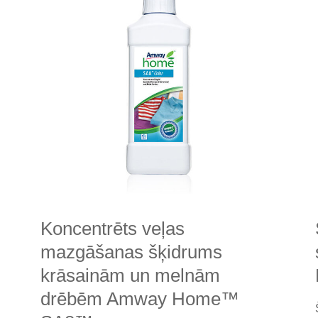
Koncentrēts veļas
mazgāšanas šķidrums
krāsainām un melnām
drēbēm Amway Home™