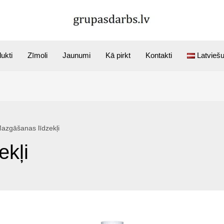
ukti
Zīmoli
Jaunumi
Kā pirkt
Kontakti
Latvieš
azgāšanas līdzekļi
ekļi