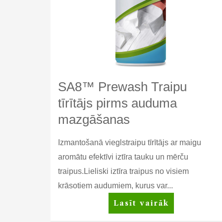
SA8™ Prewash Traipu
tīrītājs pirms auduma
mazgāšanas
Izmantošanā vieglstraipu tīrītājs ar maigu
aromātu efektīvi iztīra tauku un mērču
traipus.Lieliski iztīra traipus no visiem
krāsotiem audumiem, kurus var...
SA8™
Lasīt vairāk
Prewash