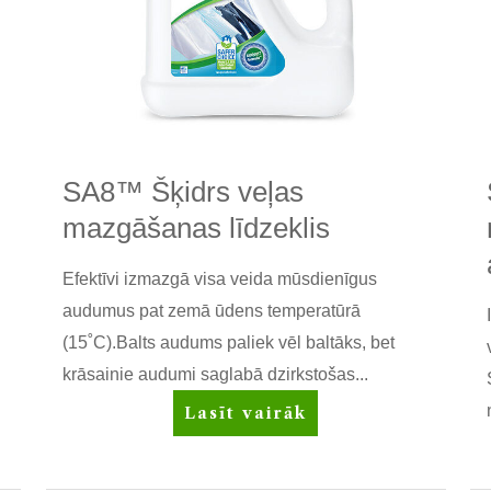
SA8™ Šķidrs veļas
mazgāšanas līdzeklis
Efektīvi izmazgā visa veida mūsdienīgus
audumus pat zemā ūdens temperatūrā
(15˚C).Balts audums paliek vēl baltāks, bet
krāsainie audumi saglabā dzirkstošas...
SA8™
Lasīt vairāk
Šķidrs
veļas