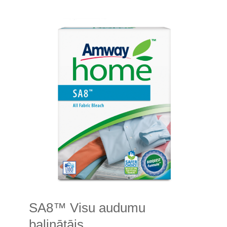
mazgāšanas
līdzeklis
SA8™ Visu audumu
balinātājs