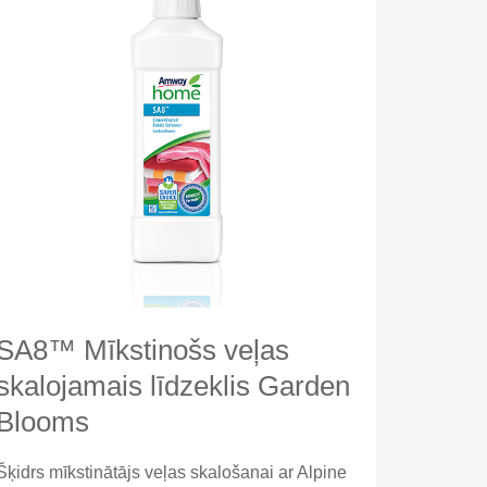
SA8™ Mīkstinošs veļas
skalojamais līdzeklis Garden
Blooms
Šķidrs mīkstinātājs veļas skalošanai ar Alpine