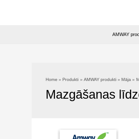
Skip
to
content
AMWAY prod
Home
Produkti
AMWAY produkti
Māja
M
Mazgāšanas līdz