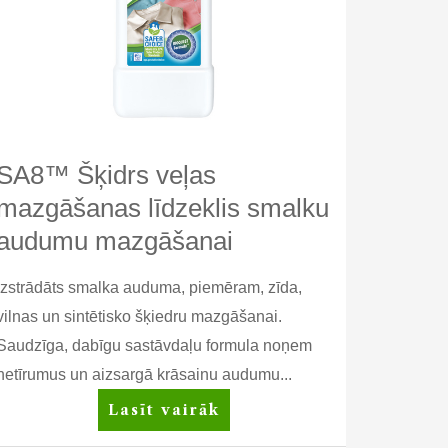
SA8™ Šķidrs veļas
mazgāšanas līdzeklis smalku
audumu mazgāšanai
Izstrādāts smalka auduma, piemēram, zīda,
vilnas un sintētisko šķiedru mazgāšanai.
Saudzīga, dabīgu sastāvdaļu formula noņem
netīrumus un aizsargā krāsainu audumu...
SA8™
Lasīt vairāk
Šķidrs