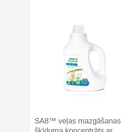
Traipu
tīrītājs
pirms
auduma
mazgāšanas
SA8™ veļas mazgāšanas
šķīduma koncentrāts ar