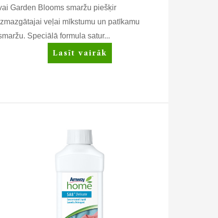
vai Garden Blooms smaržu piešķir
izmazgātajai veļai mīkstumu un patīkamu
smaržu. Speciālā formula satur...
SA8™
Lasīt vairāk
Mīkstinošs
veļas
skalojamais
līdzeklis
Garden
Blooms