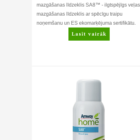
mazgāšanas līdzeklis SA8™ - ilgtspējīgs veļas
mazgāšanas līdzeklis ar spēcīgu traipu
noņemšanu un ES ekomarķējuma sertifikātu.
SA8™
Lasīt vairāk
Premium
koncentrēts
veļas
pulvera
mazgāšanas
līdzeklis