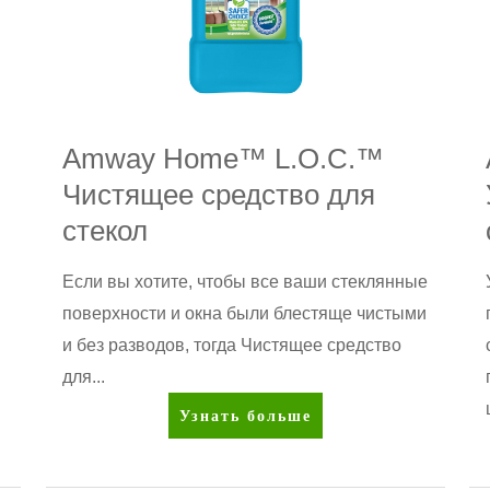
Amway Home™ L.O.C.™
Чистящее средство для
стекол
Если вы хотите, чтобы все ваши стеклянные
поверхности и окна были блестяще чистыми
и без разводов, тогда Чистящее средство
для...
Amway
Узнать больше
Home™
L.O.C.™