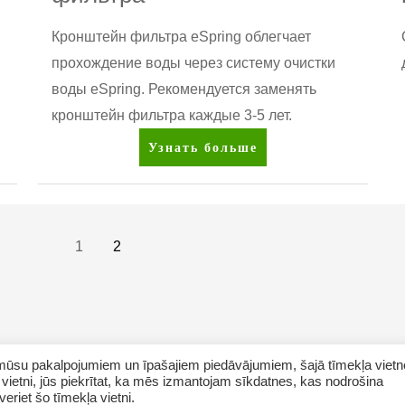
Кронштейн фильтра eSpring облегчает
прохождение воды через систему очистки
воды eSpring. Рекомендуется заменять
кронштейн фильтра каждые 3-5 лет.
eSpring™
Узнать больше
Кронштейн
фильтра
1
2
ar mūsu pakalpojumiem un īpašajiem piedāvājumiem, šajā tīmekļa vietn
vietni, jūs piekrītat, ka mēs izmantojam sīkdatnes, kas nodrošina
eriet šo tīmekļa vietni.