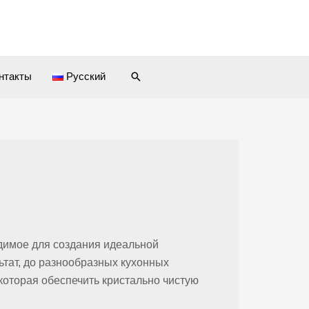
Поиск
нтакты
Русский
одимое для создания идеальной
ьтат, до разнообразных кухонных
которая обеспечить кристально чистую