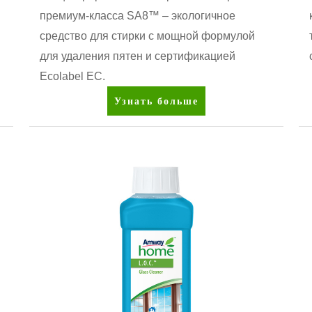
премиум-класса SA8™ – экологичное
средство для стирки с мощной формулой
для удаления пятен и сертификацией
Ecolabel ЕС.
SA8™
Узнать больше
Концентрированный
стиральный
порошок
премиум-
класса