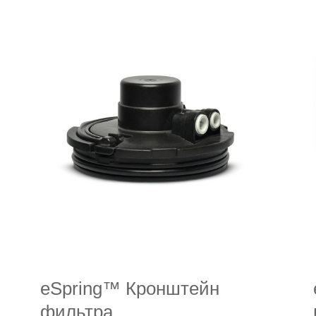
Чистящее
средство
для
стекол
eSpring™ Кронштейн
фильтра