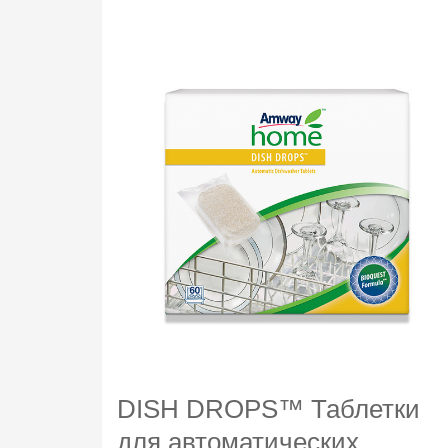
Чистящее
средство
для
ванной
комнаты
DISH DROPS™ Таблетки
для автоматических