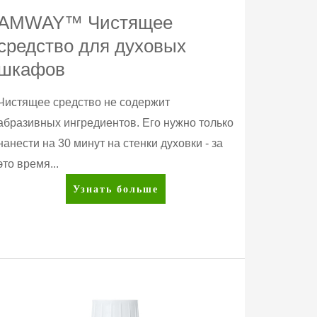
AMWAY™ Чистящее
средство для духовых
шкафов
Чистящее средство не содержит
абразивных ингредиентов. Его нужно только
нанести на 30 минут на стенки духовки - за
это время...
AMWAY™
Узнать больше
Чистящее
средство
для
духовых
шкафов