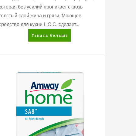
которая без усилий проникает сквозь
толстый слой жира и грязи, Моющее
средство для кухни L.O.C. сделает...
Amway
Узнать больше
Home™
L.O.C.™
Моющее
средство
для
кухни