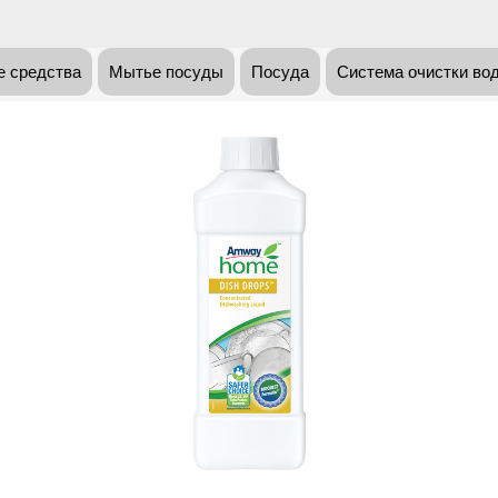
 средства
Мытье посуды
Посуда
Система очистки во