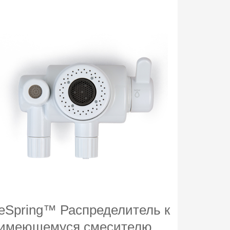
SA8™
Универсальный
отбеливатель
eSpring™ Распределитель к
имеющемуся смесителю