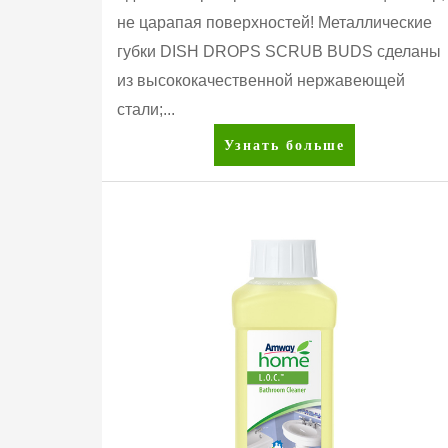
не царапая поверхностей! Металлические
губки DISH DROPS SCRUB BUDS сделаны
из высококачественной нержавеющей
стали;...
DISH
Узнать больше
DROPS™
SCRUB
BUDS™
Металлические
губки