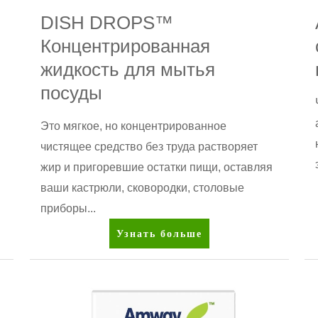
DISH DROPS™
Концентрированная
жидкость для мытья
посуды
Это мягкое, но концентрированное
чистящее средство без труда растворяет
жир и пригоревшие остатки пищи, оставляя
ваши кастрюли, сковородки, столовые
приборы...
DISH
Узнать больше
DROPS™
Концентрированная
жидкость
для