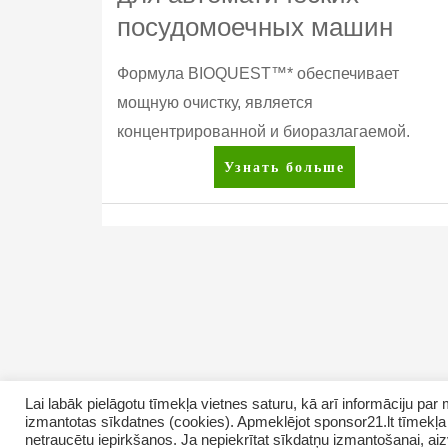
посудомоечных машин
Формула BIOQUEST™* обеспечивает
мощную очистку, является
концентрированной и биоразлагаемой.
DISH
Узнать больше
DROPS™
Таблетки
для
Posts
автоматических
посудомоечных
pagination
машин
Lai labāk pielāgotu tīmekļa vietnes saturu, kā arī informāciju p
izmantotas sīkdatnes (cookies). Apmeklējot sponsor21.lt tīmekļa 
Copyright © 2026 GrupasDarbs.lv
netraucētu iepirkšanos. Ja nepiekrītat sīkdatņu izmantošanai, aizv