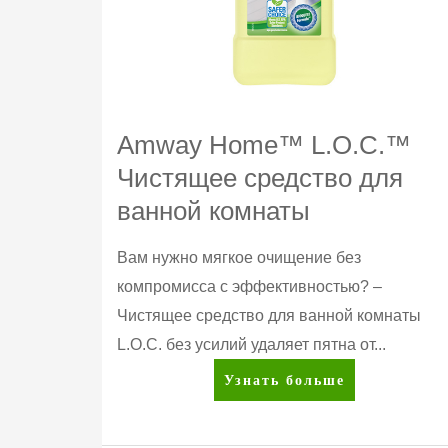
Amway Home™ L.O.C.™
Чистящее средство для
ванной комнаты
Вам нужно мягкое очищение без
компромисса с эффективностью? –
Чистящее средство для ванной комнаты
L.O.C. без усилий удаляет пятна от...
Amway
Узнать больше
Home™
L.O.C.™