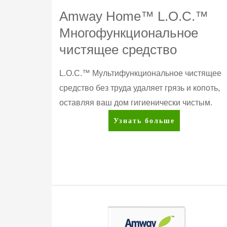
Amway Home™ L.O.C.™
Многофункциональное
чистящее средство
L.O.C.™ Мультифункциональное чистящее
средство без труда удаляет грязь и копоть,
оставляя ваш дом гигиенически чистым.
Amway
Узнать больше
Home™
L.O.C.™
Многофункциональное
чистящее
средство