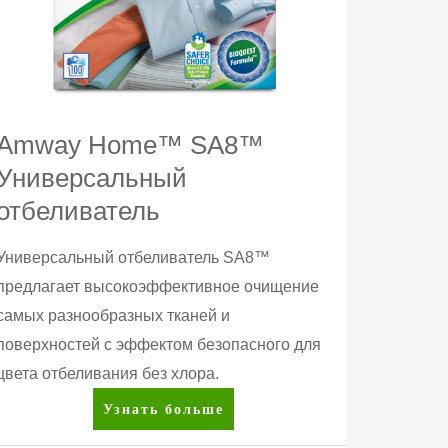
Amway Home™ SA8™
Универсальный
отбеливатель
Универсальный отбеливатель SA8™
предлагает высокоэффективное очищение
самых разнообразных тканей и
поверхностей с эффектом безопасного для
цвета отбеливания без хлора.
Amway
Узнать больше
Home™