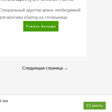
Специальный адаптер крана, необходимый
для монтажа eSpring на столешнице.
eSpring™
Узнать больше
Распределитель
к
имеющемуся
смесителю
Следующая страница
→
ē tiek
ES piekrītu
AMWAY продукты в Латвии
Как купить