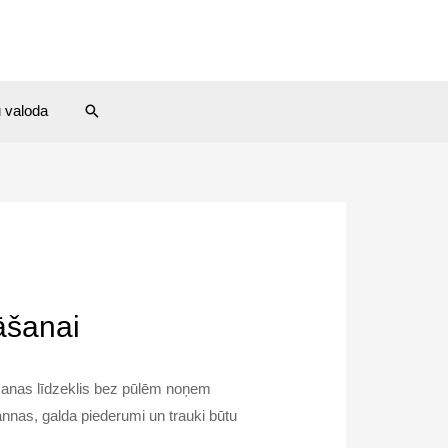
Search
u valoda
āšanai
rīšanas līdzeklis bez pūlēm noņem
pannas, galda piederumi un trauki būtu