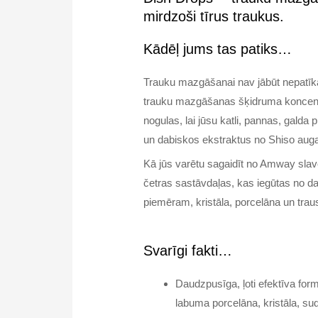
mirdzoši tīrus traukus.
Kādēļ jums tas patiks…
Trauku mazgāšanai nav jābūt nepatī
trauku mazgāšanas šķidruma koncentrā
nogulas, lai jūsu katli, pannas, galda p
un dabiskos ekstraktus no Shiso auga
Kā jūs varētu sagaidīt no Amway sla
četras sastāvdaļas, kas iegūtas no da
piemēram, kristāla, porcelāna un trau
Svarīgi fakti…
Daudzpusīga, ļoti efektīva for
labuma porcelāna, kristāla, su