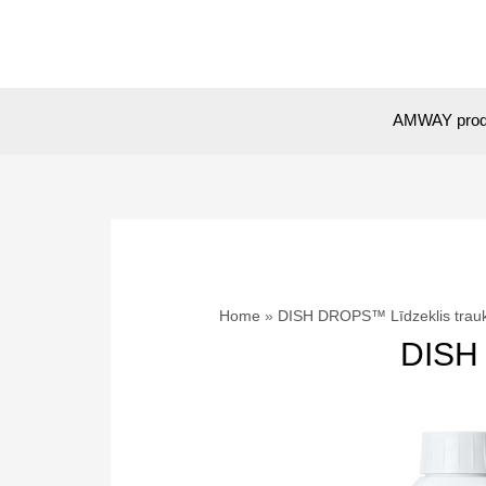
Skip
to
content
AMWAY prod
Home
DISH DROPS™ Līdzeklis trau
DISH 