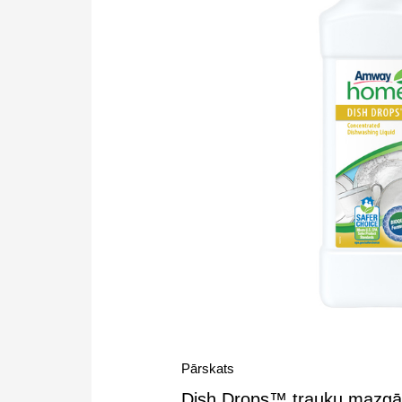
Pārskats
Dish Drops™ trauku mazgāša