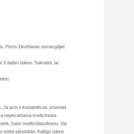
dens. Pirms žāvēšanas nomazgājiet
3 daļām ūdens. Sakratiet, lai
snēm.
 Ja acīs ir kontaktlēcas, izņemiet
u. Ja nepieciešama medicīniska
etā. Satur metilizotiazolinonu. Var
mu nodot pārstrādei. Kaitīgs ūdens