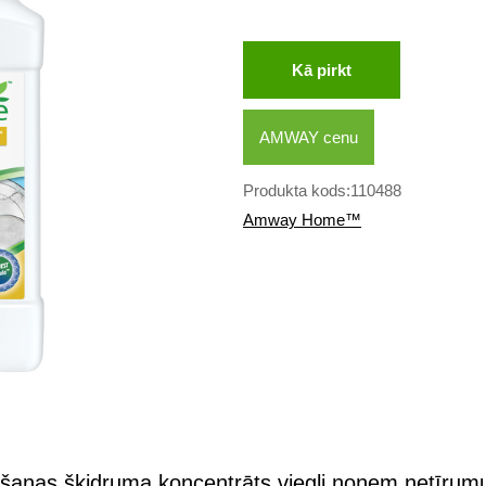
Kā pirkt
AMWAY cenu
Produkta kods:110488
Amway Home™
nas šķidruma koncentrāts viegli noņem netīrumus