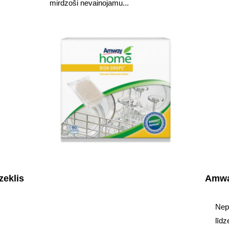
mirdzoši nevainojamu...
eklis
Amwa
Nep
līdz