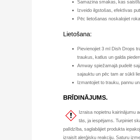
Samazina smakas, kas saistīta
Izveido ilgstošas, efektīvas pu
Pēc lietošanas noskalojiet rok
Lietošana:
Pievienojiet 3 ml Dish Drops t
traukus, katlus un galda piede
Amway spiežamajā pudelē sajau
sajauktu un pēc tam ar sūkli l
Izmantojiet to trauku, pannu u
BRĪDINĀJUMS.
Izraisa nopietnu kairinājumu 
tās, ja iespējams. Turpiniet s
palīdzība, saglabājiet produkta iepako
izraisīt alerģisku reakciju. Saturu i