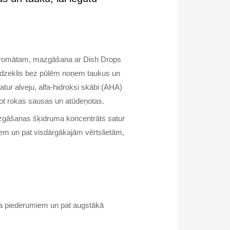
 aromātam, mazgāšana ar Dish Drops
līdzeklis bez pūlēm noņem taukus un
satur alveju, alfa-hidroksi skābi (AHA)
rot rokas sausas un atūdeņotas.
azgāšanas šķidruma koncentrāts satur
iem un pat visdārgākajām vērtslietām,
lda piederumiem un pat augstākā