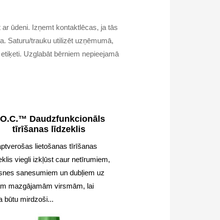
 ūdeni. Izņemt kontaktlēcas, ja tās
a. Saturu/trauku utilizēt uzņēmumā,
 etiķeti. Uzglabāt bērniem nepieejamā
.O.C.™ Daudzfunkcionāls
tīrīšanas līdzeklis
ptverošas lietošanas tīrīšanas
eklis viegli izkļūst caur netīrumiem,
snes sanesumiem un dubļiem uz
ām mazgājamām virsmām, lai
 būtu mirdzoši...