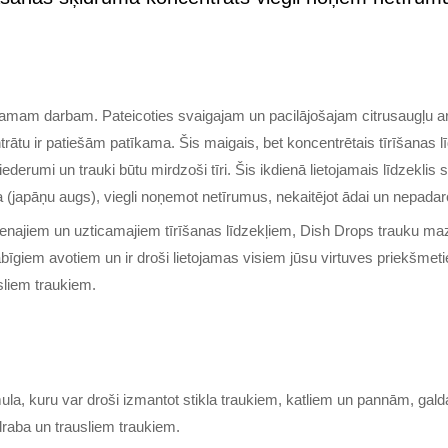
kamam darbam. Pateicoties svaigajam un pacilājošajam citrusaugļu
tu ir patiešām patīkama. Šis maigais, bet koncentrētais tīrīšanas 
iederumi un trauki būtu mirdzoši tīri. Šis ikdienā lietojamais līdzeklis 
 (japāņu augs), viegli noņemot netīrumus, nekaitējot ādai un nepada
venajiem un uzticamajiem tīrīšanas līdzekļiem, Dish Drops trauku m
bīgiem avotiem un ir droši lietojamas visiem jūsu virtuves priekšmet
sliem traukiem.
mula, kuru var droši izmantot stikla traukiem, katliem un pannām, ga
draba un trausliem traukiem.