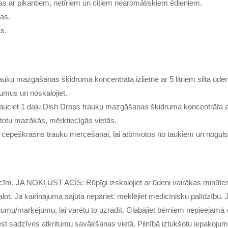
s ar pikantiem, netīriem un citiem nearomātiskiem ēdieniem.
tas.
as.
rauku mazgāšanas šķidruma koncentrāta izlietnē ar 5 litriem silta ū
rumus un noskalojiet.
ciet 1 daļu Dish Drops trauku mazgāšanas šķidruma koncentrāta ar 
ietotu mazākās, mērķtiecīgās vietās.
n cepeškrāsns trauku mērcēšanai, lai atbrīvotos no taukiem un nogul
acīm. JA NOKĻŪST ACĪS: Rūpīgi izskalojiet ar ūdeni vairākas minūtes.
kalot. Ja kairinājuma sajūta nepāriet: meklējiet medicīnisku palīdzīb
jumu/marķējumu, lai varētu to uzrādīt. Glabājiet bērniem nepieejamā vi
zmest sadzīves atkritumu savākšanas vietā. Pilnībā iztukšotu iepakoju