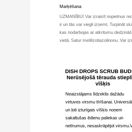
Marķēšana
UZMANĪBU! Var izraisīt nopietnus re
ir un tās var viegli izņemt. Turpinā
kas nodarbojas ar atkritumu dedzināša
vietā. Satur metilizotiazolinonu. Var iz
DISH DROPS SCRUB BU
Nerūsējošā tērauda stiepl
vīšķis
Neaizstājams līdzeklis dažādu
virtuves virsmu tīrīšanai. Universā
un ļoti izturīgais vīšķis noņem
sakaltušas ēdienu paliekas un
netīrumus, nesaskrāpējot virsmu.