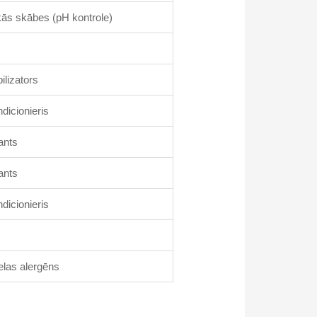
ās skābes (pH kontrole)
ilizators
dicionieris
ants
ants
dicionieris
las alergēns