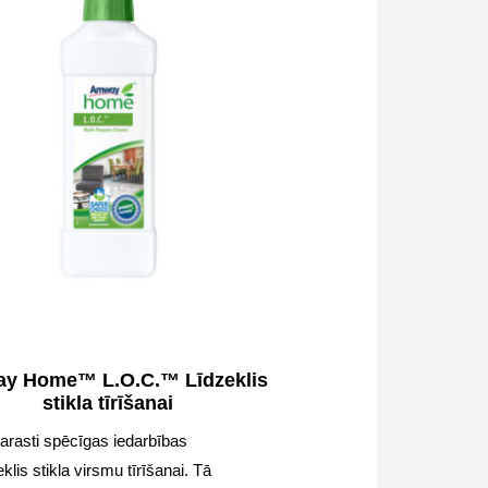
y Home™ L.O.C.™ Līdzeklis
stikla tīrīšanai
arasti spēcīgas iedarbības
eklis stikla virsmu tīrīšanai. Tā