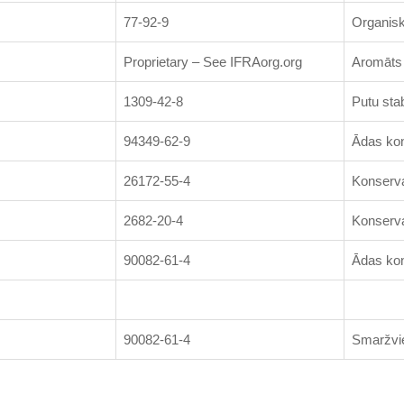
77-92-9
Organisk
Proprietary – See IFRAorg.org
Aromāts
1309-42-8
Putu stab
94349-62-9
Ādas kon
26172-55-4
Konserv
2682-20-4
Konserv
90082-61-4
Ādas kon
90082-61-4
Smaržvie