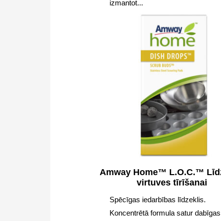
izmantot...
Amway Home™ L.O.C.™ Līdz
virtuves tīrīšanai
Spēcīgas iedarbības līdzeklis.
Koncentrētā formula satur dabīgas