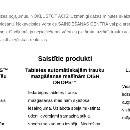
dzes bojājumus. NOKĻŪSTOT ACĪS: Uzmanīgi dažas minūtes skalot ar
t skalošanu. Nekavējoties vērsties SAINDĒŠANĀS CENTRĀ vai pie ārst
nu. Gadījumā, ja nepieciešams vērsties pie ārsta, uzrādīt trauku vai
raisīt alerģiskas reakcijas.
Saistītie produkti
DS™
Tabletes automātiskajām trauku
L
īšu
mazgāšanas mašīnām DISH
DROPS™
Visa
Iedarbīgas tabletes trauku
līdz
lais
mazgāšanas mašīnām šķīstoša
aug
iesaiņojumā. Uzlabotā spēja mīkstināt
vis
ūdeni ievērojami samazina stikla
māja
Var
spodruma zuduma iespēju. Nodrošina