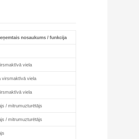
ieņemtais nosaukums / funkcija
irsmaktīvā viela
 virsmaktīvā viela
irsmaktīvā viela
ājs / mitrumuzturētājs
ājs / mitrumuzturētājs
ājs