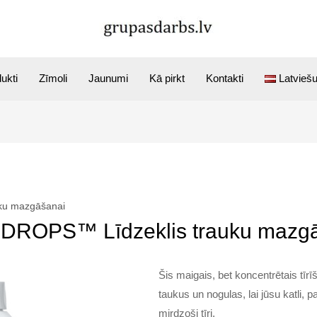
ukti
Zīmoli
Jaunumi
Kā pirkt
Kontakti
Latvieš
ku mazgāšanai
DROPS™ Līdzeklis trauku mazg
Šis maigais, bet koncentrētais tī
taukus un nogulas, lai jūsu katli, 
mirdzoši tīri.