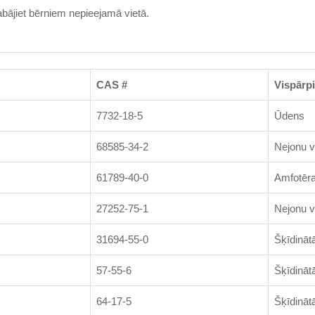
bājiet bērniem nepieejamā vietā.
CAS #
Vispārp
7732-18-5
Ūdens
68585-34-2
Nejonu v
61789-40-0
Amfotēra
27252-75-1
Nejonu v
31694-55-0
Šķīdināt
57-55-6
Šķīdināt
64-17-5
Šķīdināt