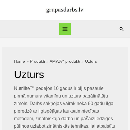
Skip
to
content
Sear
Main
Menu
Home
Produkti
AMWAY produkti
Uzturs
Uzturs
Nutrilite™ pēdējos 10 gadus ir bijis pasaulē
pirmā numura vitamīnu un uztura bagātinātāju
zīmols. Darbs sakņojas vairāk nekā 80 gadu ilgā
pieredzē ar ilgtspējīgas lauksaimniecības
metodēm, zinātniskajā darbā un pašaizliedzīgos
pūliņos uzlabot zinātniskās tehnikas, lai atbalstītu