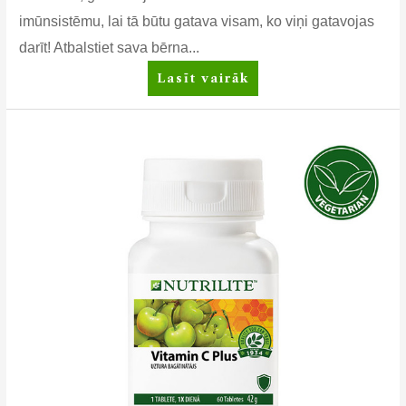
imūnsistēmu, lai tā būtu gatava visam, ko viņi gatavojas
darīt! Atbalstiet sava bērna...
Nutrilite™
Lasīt vairāk
Bērnu
imunitātes
atbalsts*
Plus
Kids