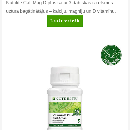
Nutrilite Cal, Mag D plus satur 3 dabiskas izcelsmes
uztura bagātinātājus – kalciju, magniju un D vitamīnu.
Nutrilite™
Lasīt vairāk
Cal
Mag
D
Plus