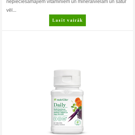
nepieciešamajiem vitamīniem un minerālvielām un satur
vēl...
Nutrilite™
Lasīt vairāk
Daily