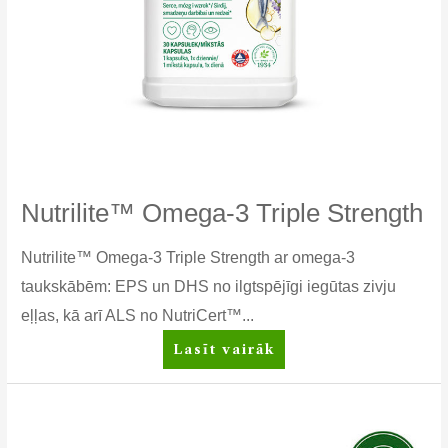
Nutrilite™ Omega-3 Triple Strength
Nutrilite™ Omega-3 Triple Strength ar omega-3
taukskābēm: EPS un DHS no ilgtspējīgi iegūtas zivju
eļļas, kā arī ALS no NutriCert™...
Nutrilite™
Lasīt vairāk
Omega-
3
Triple
Strength