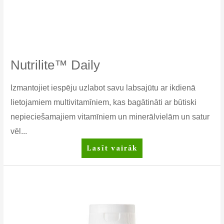
Nutrilite™ Daily
Izmantojiet iespēju uzlabot savu labsajūtu ar ikdienā
lietojamiem multivitamīniem, kas bagātināti ar būtiski
nepieciešamajiem vitamīniem un minerālvielām un satur
vēl...
Nutrilite™
Lasīt vairāk
Daily