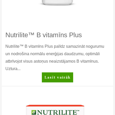
Nutrilite™ B vitamīns Plus
Nutrilite™ B vitamīns Plus palīdz samazināt nogurumu
un nodrošina normālu enerģijas daudzumu, optimāli
atbrīvojot visus astoņus neaizstājamos B vitamīnus.
Uztura...
Nutrilite™
Lasīt vairāk
B
vitamīns
Plus