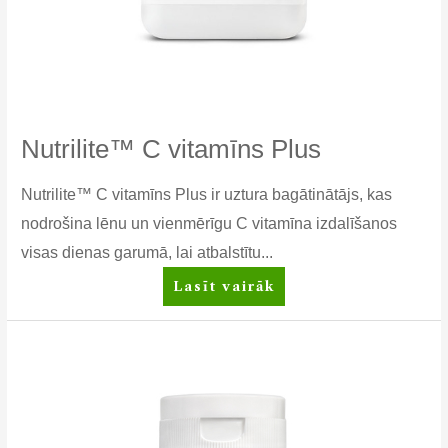
Nutrilite™ C vitamīns Plus
Nutrilite™ C vitamīns Plus ir uztura bagātinātājs, kas
nodrošina lēnu un vienmērīgu C vitamīna izdalīšanos
visas dienas garumā, lai atbalstītu...
Nutrilite™
Lasīt vairāk
C
vitamīns
Plus