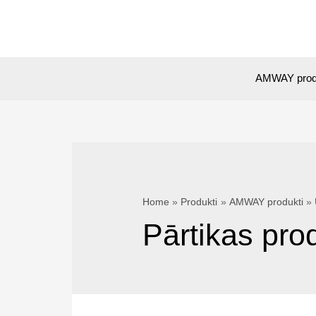
Skip
to
content
AMWAY prod
Home
Produkti
AMWAY produkti
Pārtikas prod