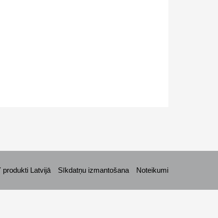
rodukti Latvijā
Sīkdatņu izmantošana
Noteikumi