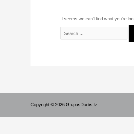
It seems we can’t find what you’re loo
Search
for:
Copyright © 2026 GrupasDarbs.lv