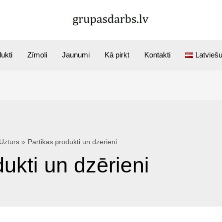
ukti
Zīmoli
Jaunumi
Kā pirkt
Kontakti
Latvieš
Uzturs
Pārtikas produkti un dzērieni
ukti un dzērieni