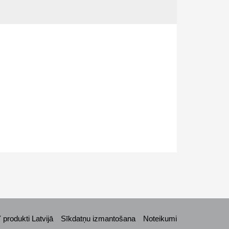
rodukti Latvijā
Sīkdatņu izmantošana
Noteikumi