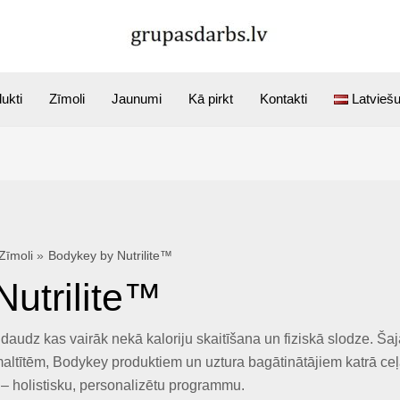
ukti
Zīmoli
Jaunumi
Kā pirkt
Kontakti
Latvieš
Zīmoli
Bodykey by Nutrilite™
utrilite™
audz kas vairāk nekā kaloriju skaitīšana un fiziskā slodze. Ša
maltītēm, Bodykey produktiem un uztura bagātinātājiem katrā 
 – holistisku, personalizētu programmu.