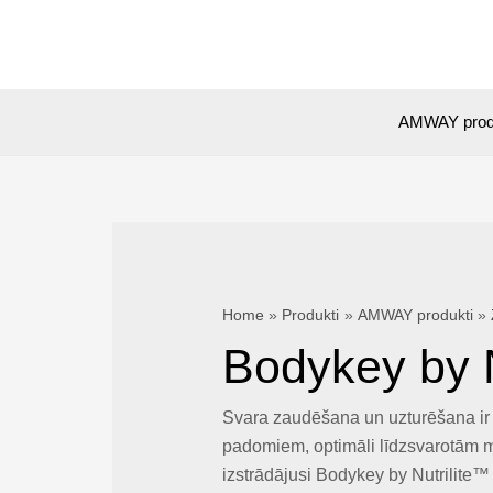
Skip
to
content
AMWAY prod
Home
Produkti
AMWAY produkti
Bodykey by N
Svara zaudēšana un uzturēšana ir d
padomiem, optimāli līdzsvarotām 
izstrādājusi Bodykey by Nutrilite™