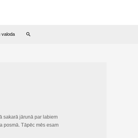
Search
u valoda
jā sakarā jārunā par labiem
ceļa posmā. Tāpēc mēs esam