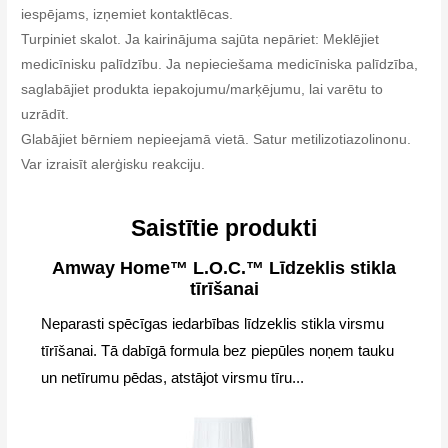
iespējams, izņemiet kontaktlēcas.
Turpiniet skalot. Ja kairinājuma sajūta nepāriet: Meklējiet
medicīnisku palīdzību. Ja nepieciešama medicīniska palīdzība,
saglabājiet produkta iepakojumu/marķējumu, lai varētu to
uzrādīt.
Glabājiet bērniem nepieejamā vietā. Satur metilizotiazolinonu.
Var izraisīt alerģisku reakciju.
Saistītie produkti
Amway Home™ L.O.C.™ Līdzeklis stikla
tīrīšanai
Neparasti spēcīgas iedarbības līdzeklis stikla virsmu
tīrīšanai. Tā dabīgā formula bez piepūles noņem tauku
un netīrumu pēdas, atstājot virsmu tīru...