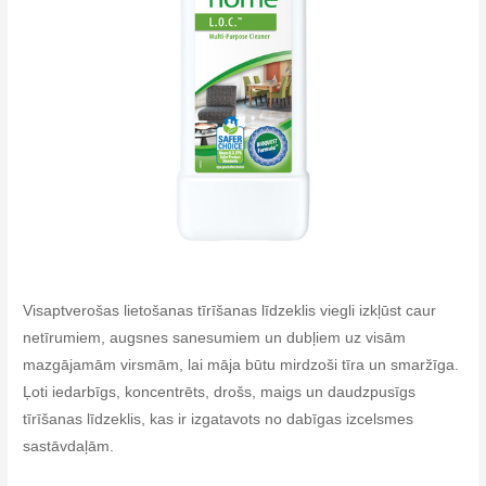
Visaptverošas lietošanas tīrīšanas līdzeklis viegli izkļūst caur
netīrumiem, augsnes sanesumiem un dubļiem uz visām
mazgājamām virsmām, lai māja būtu mirdzoši tīra un smaržīga.
Ļoti iedarbīgs, koncentrēts, drošs, maigs un daudzpusīgs
tīrīšanas līdzeklis, kas ir izgatavots no dabīgas izcelsmes
sastāvdaļām.