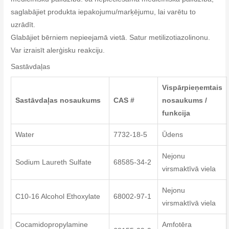
saglabājiet produkta iepakojumu/marķējumu, lai varētu to
uzrādīt.
Glabājiet bērniem nepieejamā vietā. Satur metilizotiazolinonu.
Var izraisīt alerģisku reakciju.
Sastāvdaļas
Vispārpieņemtais
Sastāvdaļas nosaukums
CAS #
nosaukums /
funkcija
Water
7732-18-5
Ūdens
Nejonu
Sodium Laureth Sulfate
68585-34-2
virsmaktīvā viela
Nejonu
C10-16 Alcohol Ethoxylate
68002-97-1
virsmaktīvā viela
Cocamidopropylamine
Amfotēra