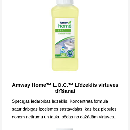
Amway Home™ L.O.C.™ Līdzeklis virtuves
tīrīšanai
Spēcīgas iedarbības līdzeklis. Koncentrētā formula
satur dabīgas izcelsmes sastāvdaļas, kas bez piepūles
noņem netīrumu un tauku pēdas no dažādām virtuves...