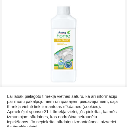
Lai labāk pielāgotu tīmekļa vietnes saturu, kā arī informāciju
par mūsu pakalpojumiem un īpašajiem piedāvājumiem, šajā
tīmekļa vietnē tiek izmantotas sīkdatnes (cookies).
Apmeklējot sponsor21.lt tīmekļa vietni, jūs piekrītat, ka mēs
izmantojam sīkdatnes, kas nodrošina netraucētu
iepirkšanos. Ja nepiekrītat sīkdatņu izmantošanai, aizveriet
Copyright © 2026 GrupasDarbs.lv