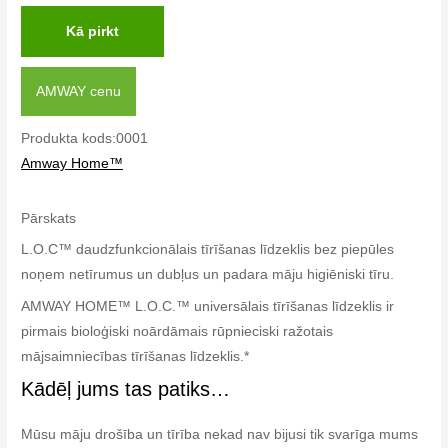
Kā pirkt
AMWAY cenu
Produkta kods:0001
Amway Home™
Pārskats
L.O.C™ daudzfunkcionālais tīrīšanas līdzeklis bez piepūles
noņem netīrumus un dubļus un padara māju higiēniski tīru.
AMWAY HOME™ L.O.C.™ universālais tīrīšanas līdzeklis ir
pirmais bioloģiski noārdāmais rūpnieciski ražotais
mājsaimniecības tīrīšanas līdzeklis.*
Kādēļ jums tas patiks…
Mūsu māju drošība un tīrība nekad nav bijusi tik svarīga mums