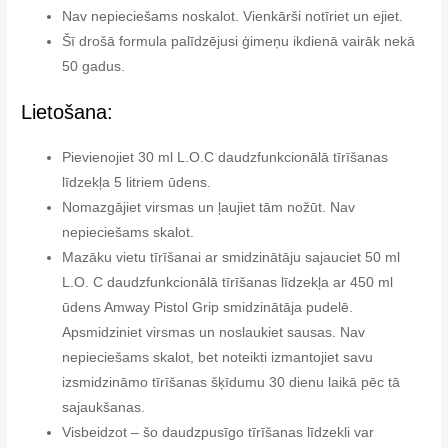
Nav nepieciešams noskalot. Vienkārši notīriet un ejiet.
Šī drošā formula palīdzējusi ģimeņu ikdienā vairāk nekā
50 gadus.
Lietošana:
Pievienojiet 30 ml L.O.C daudzfunkcionālā tīrīšanas
līdzekļa 5 litriem ūdens.
Nomazgājiet virsmas un ļaujiet tām nožūt. Nav
nepieciešams skalot.
Mazāku vietu tīrīšanai ar smidzinātāju sajauciet 50 ml
L.O. C daudzfunkcionālā tīrīšanas līdzekļa ar 450 ml
ūdens Amway Pistol Grip smidzinātāja pudelē.
Apsmidziniet virsmas un noslaukiet sausas. Nav
nepieciešams skalot, bet noteikti izmantojiet savu
izsmidzināmo tīrīšanas šķīdumu 30 dienu laikā pēc tā
sajaukšanas.
Visbeidzot – šo daudzpusīgo tīrīšanas līdzekli var