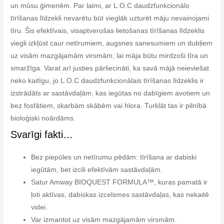
un mūsu ģimenēm. Par laimi, ar L.O.C daudzfunkcionālo
tīrīšanas līdzekli nevarētu būt vieglāk uzturēt māju nevainojami
tīru. Šis efektīvais, visaptverošas lietošanas tīrīšanas līdzeklis
viegli izkļūst caur netīrumiem, augsnes sanesumiem un dubļiem
uz visām mazgājamām virsmām, lai māja būtu mirdzoši tīra un
smaržīga. Varat arī justies pārliecināti, ka savā mājā neieviešat
neko kaitīgu, jo L.O.C daudzfunkcionālais tīrīšanas līdzeklis ir
izstrādāts ar sastāvdaļām, kas iegūtas no dabīgiem avotiem un
bez fosfātiem, skarbām skābēm vai hlora. Turklāt tas ir pilnībā
bioloģiski noārdāms.
Svarīgi fakti…
Bez piepūles un netīrumu pēdām: tīrīšana ar dabiski
iegūtām, bet izcili efektīvām sastāvdaļām.
Satur Amway BIOQUEST FORMULA™, kuras pamatā ir
ļoti aktīvas, dabiskas izcelsmes sastāvdaļas, kas nekaitē
videi.
Var izmantot uz visām mazgājamām virsmām.