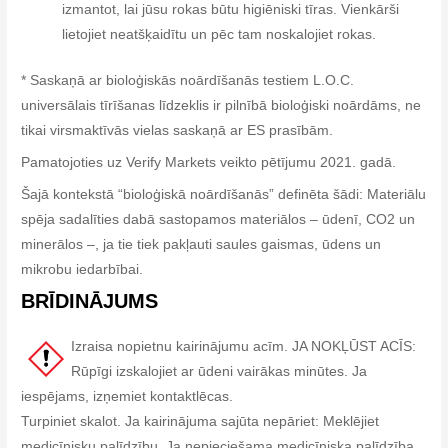
izmantot, lai jūsu rokas būtu higiēniski tīras. Vienkārši
lietojiet neatšķaidītu un pēc tam noskalojiet rokas.
* Saskaņā ar bioloģiskās noārdīšanās testiem L.O.C.
universālais tīrīšanas līdzeklis ir pilnībā bioloģiski noārdāms, ne
tikai virsmaktīvās vielas saskaņā ar ES prasībām.
Pamatojoties uz Verify Markets veikto pētījumu 2021. gadā.
Šajā kontekstā “bioloģiskā noārdīšanās” definēta šādi: Materiālu
spēja sadalīties dabā sastopamos materiālos – ūdenī, CO2 un
minerālos –, ja tie tiek pakļauti saules gaismas, ūdens un
mikrobu iedarbībai.
BRĪDINĀJUMS
Izraisa nopietnu kairinājumu acīm. JA NOKĻŪST ACĪS:
Rūpīgi izskalojiet ar ūdeni vairākas minūtes. Ja
iespējams, izņemiet kontaktlēcas.
Turpiniet skalot. Ja kairinājuma sajūta nepāriet: Meklējiet
medicīnisku palīdzību. Ja nepieciešama medicīniska palīdzība,