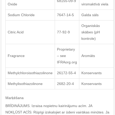
68155-09-9
Oxide
virsmaktīvā viela
Sodium Chloride
7647-14-5
Galda sāls
Organiskās
Citric Acid
77-92-9
skābes (pH
kontrole)
Proprietary
Fragrance
– see
Aromāts
IFRAorg.org
Methylchloroisothiazolinone
26172-55-4
Konservants
Methylisothiazolinone
2682-20-4
Konservants
Marķēšana
BRĪDINĀJUMS. Izraisa nopietnu kairinājumu acīm. JA
NOKĻŪST ACĪS: Rūpīgi izskalojiet ar ūdeni vairākas minūtes. Ja