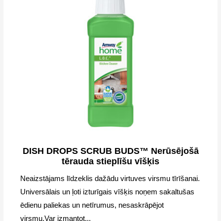
DISH DROPS SCRUB BUDS™ Nerūsējošā
tērauda stieplīšu vīšķis
Neaizstājams līdzeklis dažādu virtuves virsmu tīrīšanai.
Universālais un ļoti izturīgais vīšķis noņem sakaltušas
ēdienu paliekas un netīrumus, nesaskrāpējot
virsmu.Var izmantot...