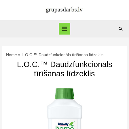
Skip
to
content
Sear
Main
Menu
Home
L.O.C.™ Daudzfunkcionāls tīrīšanas līdzeklis
L.O.C.™ Daudzfunkcionāls
tīrīšanas līdzeklis