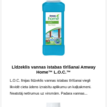
Līdzeklis vannas istabas tīrīšanai Amway
Home™ L.O.C.™
L.O.C. līnijas līdzeklis vannas istabas tīrīšanai viegli
likvidē cieta ūdens izraisītu aplikumu un kaļķakmeni.
Neatstāj netīrumus uz virsmām. Padara vannas...