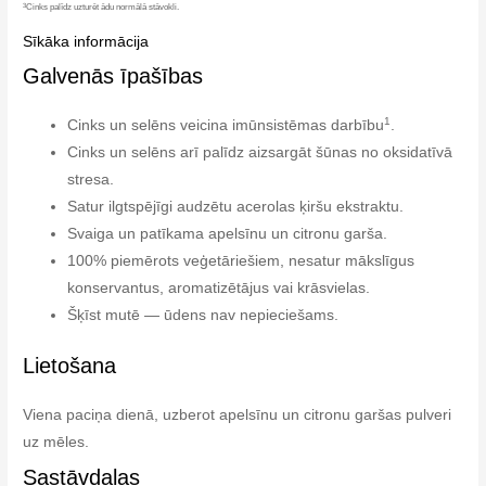
3
Cinks palīdz uzturēt ādu normālā stāvokli.
Sīkāka informācija
Galvenās īpašības
1
Cinks un selēns veicina imūnsistēmas darbību
.
Cinks un selēns arī palīdz aizsargāt šūnas no oksidatīvā
stresa.
Satur ilgtspējīgi audzētu acerolas ķiršu ekstraktu.
Svaiga un patīkama apelsīnu un citronu garša.
100% piemērots veģetāriešiem, nesatur mākslīgus
konservantus, aromatizētājus vai krāsvielas.
Šķīst mutē — ūdens nav nepieciešams.
Lietošana
Viena paciņa dienā, uzberot apelsīnu un citronu garšas pulveri
uz mēles.
Sastāvdaļas