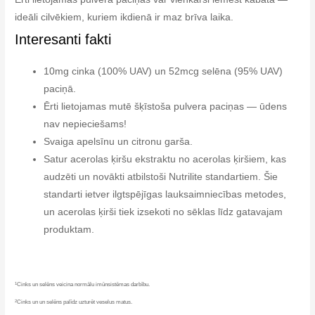
ideāli cilvēkiem, kuriem ikdienā ir maz brīva laika.
Interesanti fakti
10mg cinka (100% UAV) un 52mcg selēna (95% UAV)
paciņā.
Ērti lietojamas mutē šķīstoša pulvera paciņas — ūdens
nav nepieciešams!
Svaiga apelsīnu un citronu garša.
Satur acerolas ķiršu ekstraktu no acerolas ķiršiem, kas
audzēti un novākti atbilstoši Nutrilite standartiem. Šie
standarti ietver ilgtspējīgas lauksaimniecības metodes,
un acerolas ķirši tiek izsekoti no sēklas līdz gatavajam
produktam.
1
Cinks un selēns veicina normālu imūnsistēmas darbību.
2
Cinks un un selēns palīdz uzturēt veselus matus.