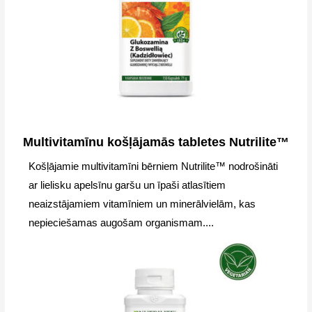
Multivitamīnu košļājamās tabletes Nutrilite™
Košļājamie multivitamīni bērniem Nutrilite™ nodrošināti
ar lielisku apelsīnu garšu un īpaši atlasītiem
neaizstājamiem vitamīniem un minerālvielām, kas
nepieciešamas augošam organismam....