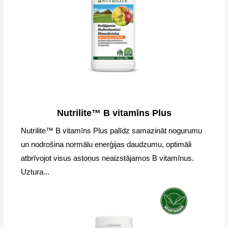
Nutrilite™ B vitamīns Plus
Nutrilite™ B vitamīns Plus palīdz samazināt nogurumu
un nodrošina normālu enerģijas daudzumu, optimāli
atbrīvojot visus astoņus neaizstājamos B vitamīnus.
Uztura...