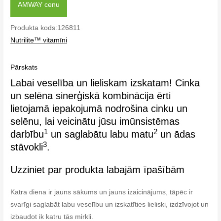
AMWAY cenu
Produkta kods:126811
Nutrilite™ vitamīni
Pārskats
Labai veselība un lieliskam izskatam! Cinka
un selēna sinerģiskā kombinācija ērti
lietojamā iepakojumā nodrošina cinku un
selēnu, lai veicinātu jūsu imūnsistēmas
1
2
darbību
un saglabātu labu matu
un ādas
3
stāvokli
.
Uzziniet par produkta labajām īpašībām
Katra diena ir jauns sākums un jauns izaicinājums, tāpēc ir
svarīgi saglabāt labu veselību un izskatīties lieliski, izdzīvojot un
izbaudot ik katru tās mirkli.