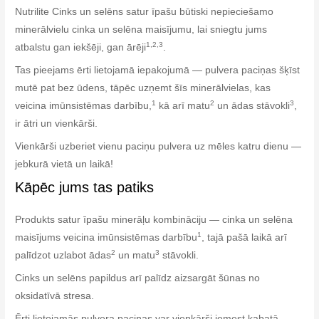
Nutrilite Cinks un selēns satur īpašu būtiski nepieciešamo
minerālvielu cinka un selēna maisījumu, lai sniegtu jums
1,2,3
atbalstu gan iekšēji, gan ārēji
.
Tas pieejams ērti lietojamā iepakojumā — pulvera paciņas šķīst
mutē pat bez ūdens, tāpēc uzņemt šīs minerālvielas, kas
1
2
3
veicina imūnsistēmas darbību,
kā arī matu
un ādas stāvokli
,
ir ātri un vienkārši.
Vienkārši uzberiet vienu paciņu pulvera uz mēles katru dienu —
jebkurā vietā un laikā!
Kāpēc jums tas patiks
Produkts satur īpašu minerāļu kombināciju — cinka un selēna
1
maisījums veicina imūnsistēmas darbību
, tajā pašā laikā arī
2
3
palīdzot uzlabot ādas
un matu
stāvokli.
Cinks un selēns papildus arī palīdz aizsargāt šūnas no
oksidatīvā stresa.
Ērti lietojamās pulvera paciņas var vienkārši iemest kabatā —