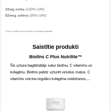
10mg cinka
(100% UAV)
52mcg selēna
(95% UAV)
1
Cinks un selēns veicina normālu imūnsistēmas darbību.
Saistītie produkti
Biotīns C Plus Nutrilite™
Šis uztura bagātinātājs satur biotīnu, C vitamīnu un
kolagēnu. Biotīns palīdz uzturēt veselus matus. C
vitamīns veicina regulāru kolagēna veidošanos,...