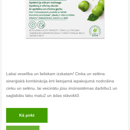
Labai veselība un lieliskam izskatam! Cinka un selēna
sinerģiskā kombinācija ērti lietojamā iepakojumā nodrošina
cinku un selēnu, lai veicinātu jūsu imūnsistēmas darbību1 un
saglabātu labu matu2 un ādas stāvokli3.
Kā pirkt