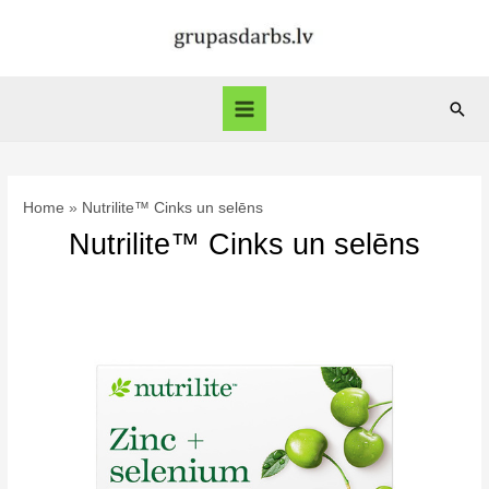
Skip
to
content
Sear
Main
Menu
Home
Nutrilite™ Cinks un selēns
Nutrilite™ Cinks un selēns