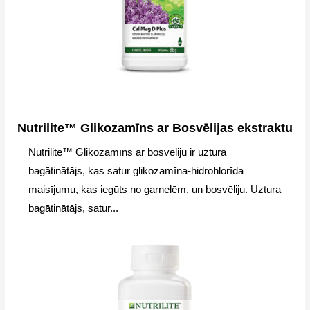
Nutrilite™ Glikozamīns ar Bosvēlijas ekstraktu
Nutrilite™ Glikozamīns ar bosvēliju ir uztura
bagātinātājs, kas satur glikozamīna-hidrohlorīda
maisījumu, kas iegūts no garnelēm, un bosvēliju. Uztura
bagātinātājs, satur...