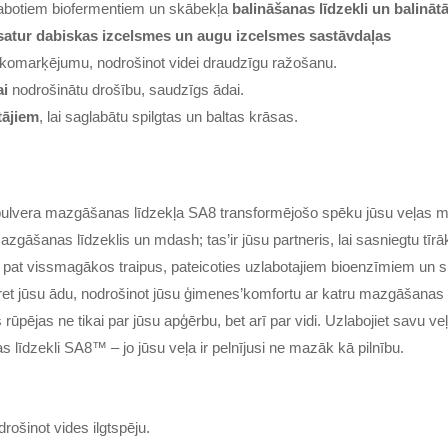
labotiem biofermentiem un skābekļa
balināšanas līdzekli un balinātā
 satur dabiskas izcelsmes un augu izcelsmes sastāvdaļas
komarķējumu, nodrošinot videi draudzīgu ražošanu.
ai
nodrošinātu drošību, saudzīgs ādai.
tājiem
, lai saglabātu spilgtas un baltas krāsas.
 pulvera mazgāšanas līdzekļa SA8 transformējošo spēku jūsu veļas 
 mazgāšanas līdzeklis un mdash; tas’ir jūsu partneris, lai sasniegtu tī
t pat vissmagākos traipus, pateicoties uzlabotajiem bioenzīmiem un sk
pret jūsu ādu, nodrošinot jūsu ģimenes’komfortu ar katru mazgāšanas rei
 rūpējas ne tikai par jūsu apģērbu, bet arī par vidi. Uzlabojiet savu
līdzekli SA8™ – jo jūsu veļa ir pelnījusi ne mazāk kā pilnību.
rošinot vides ilgtspēju.