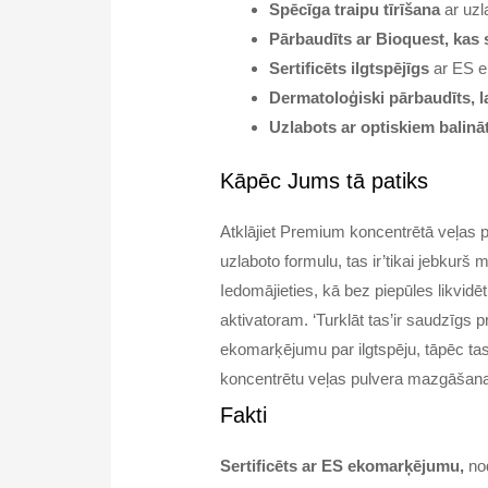
Spēcīga traipu tīrīšana
ar uz
Pārbaudīts ar Bioquest, kas
Sertificēts ilgtspējīgs
ar ES e
Dermatoloģiski pārbaudīts, l
Uzlabots ar optiskiem balinā
Kāpēc Jums tā patiks
Atklājiet Premium koncentrētā veļas
uzlaboto formulu, tas ir’tikai jebkurš
Iedomājieties, kā bez piepūles likvidē
aktivatoram. ‘Turklāt tas’ir saudzīgs 
ekomarķējumu par ilgtspēju, tāpēc tas
koncentrētu veļas pulvera mazgāšanas 
Fakti
Sertificēts ar ES ekomarķējumu,
nod