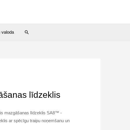
Search
u valoda
šanas līdzeklis
ris mazgāšanas līdzeklis SA8™ -
eklis ar spēcīgu traipu noņemšanu un