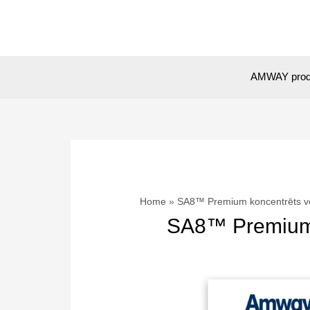
Skip
to
content
AMWAY prod
Home
SA8™ Premium koncentrēts ve
SA8™ Premium k