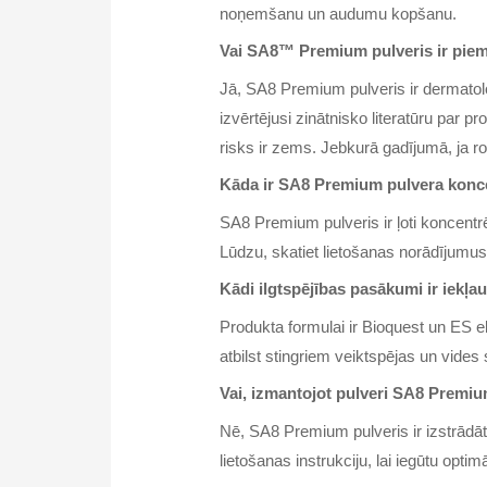
noņemšanu un audumu kopšanu.
Vai SA8™ Premium pulveris ir piem
Jā, SA8 Premium pulveris ir dermatolo
izvērtējusi zinātnisko literatūru par 
risks ir zems. Jebkurā gadījumā, ja r
Kāda ir SA8 Premium pulvera konce
SA8 Premium pulveris ir ļoti koncent
Lūdzu, skatiet lietošanas norādījumus 
Kādi ilgtspējības pasākumi ir iekļ
Produkta formulai ir Bioquest un ES e
atbilst stingriem veiktspējas un vide
Vai, izmantojot pulveri SA8 Premiu
Nē, SA8 Premium pulveris ir izstrādāt
lietošanas instrukciju, lai iegūtu opt