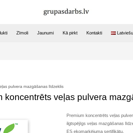
ukti
Zīmoli
Jaunumi
Kā pirkt
Kontakti
Latvieš
ļas pulvera mazgāšanas līdzeklis
oncentrēts veļas pulvera mazgā
Premium koncentrēts veļas pulve
ilgtspējīgs veļas mazgāšanas līdz
ES ekomarķējuma sertifikātu.