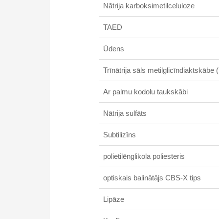
Nātrija karboksimetilceluloze
TAED
Ūdens
Trīnātrija sāls metilglicīndiaktskāb
Ar palmu kodolu taukskābi
Nātrija sulfāts
Subtilizīns
polietilēnglikola poliesteris
optiskais balinātājs CBS-X tips
Lipāze