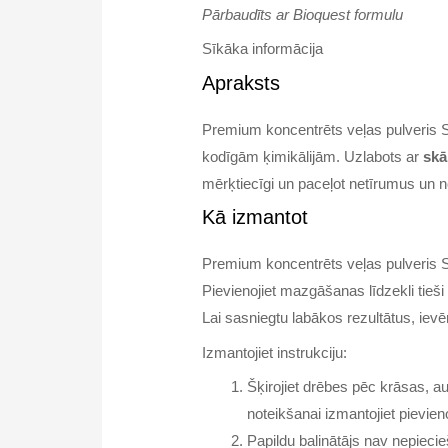
Pārbaudīts ar Bioquest formulu
Sīkāka informācija
Apraksts
Premium koncentrēts veļas pulveri
kodīgām ķimikālijām. Uzlabots ar
skā
mērķtiecīgi un paceļot netīrumus un n
Kā izmantot
Premium koncentrēts veļas pulveris S
Pievienojiet mazgāšanas līdzekli tieši
Lai sasniegtu labākos rezultātus, iev
Izmantojiet instrukciju:
Šķirojiet drēbes pēc krāsas, 
noteikšanai izmantojiet pievi
Papildu balinātājs nav nepiecie