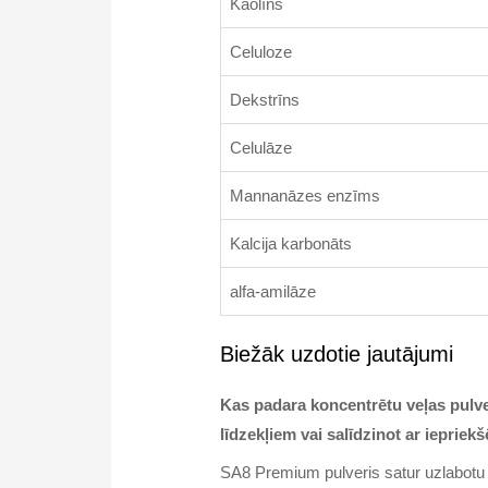
Kaolīns
Celuloze
Dekstrīns
Celulāze
Mannanāzes enzīms
Kalcija karbonāts
alfa-amilāze
Biežāk uzdotie jautājumi
Kas padara koncentrētu veļas pulv
līdzekļiem vai salīdzinot ar iepri
SA8 Premium pulveris satur uzlabotu b