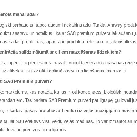
ērots manai ādai?
ģiski pārbaudīts, tāpēc audumi nekairina ādu. Turklāt Amway produkt
produktu sastāvu un noteikusi, ka ar SA8 premium pulvera iekļaušanu j
odas kādas problēmas, jāpārtrauc produkta lietošana un jākonsultējas 
ntrācija salīdzinājumā ar citiem mazgāšanas līdzekļiem?
rēts, tāpēc ir nepieciešams mazāk produkta vienā mazgāšanas reizē
uz etiķetes, lai uzzinātu optimālo devu un lietošanas instrukciju.
auti SA8 Premium pulverī?
komarķējums, kas norāda, ka tas ir ļoti koncentrēts, bioloģiski noār
s standartiem. Tas padara SA8 Premium pulveri par ilgtspējīgu izvēli j
m, ir kādas īpašas prasības attiecībā uz veļas mazgājamo mašīn
s tā, lai būtu efektīvs visu veidu veļas mašīnās. To var izmantot arī
imālu devu un precīzus norādījumus.