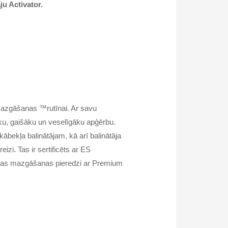
ju Activator.
mazgāšanas ™rutīnai. Ar savu
rāku, gaišāku un veselīgāku apģērbu.
ābekļa balinātājam, kā arī balinātāja
zi. Tas ir sertificēts ar ES
 veļas mazgāšanas pieredzi ar Premium