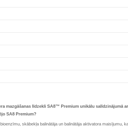
era mazgāšanas līdzekli SA8™ Premium unikālu salīdzinājumā a
ekšējo SA8 Premium?
ioenzīmu, skābekļa balinātāja un balinātāja aktivatora maisījumu, k