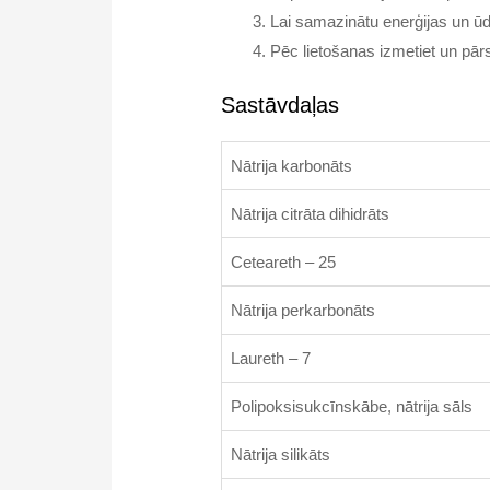
Lai samazinātu enerģijas un ū
Pēc lietošanas izmetiet un pār
Sastāvdaļas
Nātrija karbonāts
Nātrija citrāta dihidrāts
Ceteareth – 25
Nātrija perkarbonāts
Laureth – 7
Polipoksisukcīnskābe, nātrija sāls
Nātrija silikāts