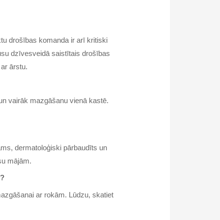
u drošības komanda ir arī kritiski
ūsu dzīvesveidā saistītais drošības
ar ārstu.
 un vairāk mazgāšanu vienā kastē.
dāms, dermatoloģiski pārbaudīts un
ūsu mājām.
u?
 mazgāšanai ar rokām. Lūdzu, skatiet