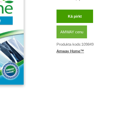
Kā pirkt
AMWAY cenu
Produkta kods:109849
Amway Home™