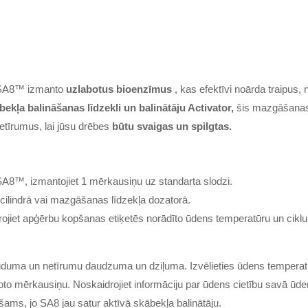
s SA8™ izmanto
uzlabotus bioenzīmus
, kas efektīvi noārda traipus,
bekļa balināšanas līdzekli un balinātāju Activator,
šis mazgāšanas l
etīrumus, lai jūsu drēbes
būtu svaigas un spilgtas.
A8™, izmantojiet 1 mērkausiņu uz standarta slodzi.
 cilindrā vai mazgāšanas līdzekļa dozatorā.
ērojiet apģērbu kopšanas etiķetēs norādīto ūdens temperatūru un ciklu
auduma un netīrumu daudzuma un dziļuma. Izvēlieties ūdens temperat
enoto mērkausiņu. Noskaidrojiet informāciju par ūdens cietību savā
šams, jo SA8 jau satur aktīvā skābekļa balinātāju.