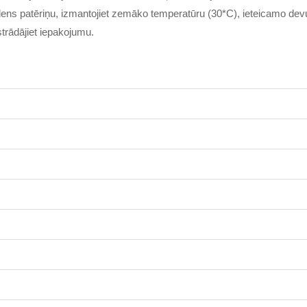
dens patēriņu, izmantojiet zemāko temperatūru (30*C), ieteicamo de
strādājiet iepakojumu.