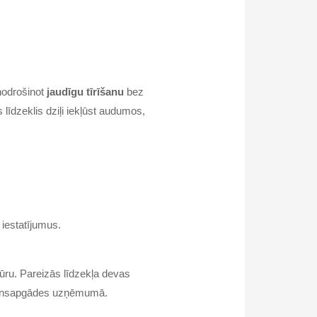
 nodrošinot
jaudīgu tīrīšanu
bez
īdzeklis dziļi iekļūst audumos,
 iestatījumus.
ūru. Pareizās līdzekļa devas
 ūdensapgādes uzņēmumā.