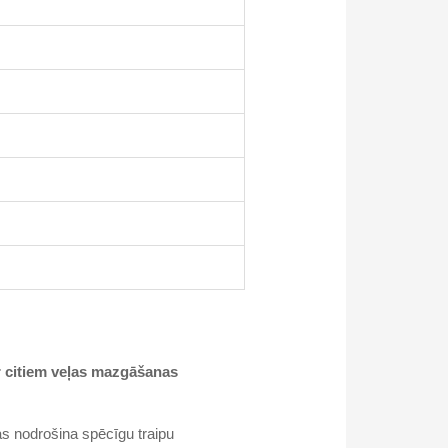
r citiem veļas mazgāšanas
as nodrošina spēcīgu traipu