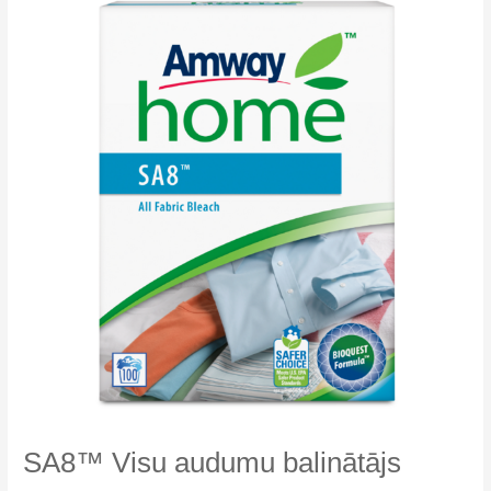
koncentrāts
ar
mīkstinošu
iedarbību
Amway
Home™
SA8™ Visu audumu balinātājs