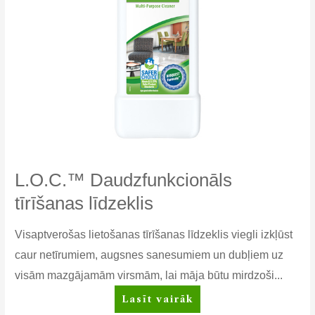
L.O.C.™ Daudzfunkcionāls
tīrīšanas līdzeklis
Visaptverošas lietošanas tīrīšanas līdzeklis viegli izkļūst
caur netīrumiem, augsnes sanesumiem un dubļiem uz
visām mazgājamām virsmām, lai māja būtu mirdzoši...
L.O.C.™
Lasīt vairāk
Daudzfunkcionāls