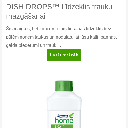
DISH DROPS™ Līdzeklis trauku
mazgāšanai
Šis maigais, bet koncentrētais tīrīšanas līdzeklis bez
pūlēm noņem taukus un nogulas, lai jūsu katli, pannas,
galda piederumi un trauki...
DISH
Lasīt vairāk
DROPS™
Līdzeklis
trauku
mazgāšanai