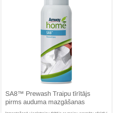
SA8™ Prewash Traipu tīrītājs
pirms auduma mazgāšanas