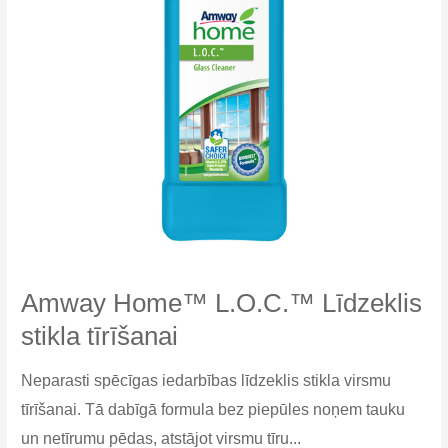
Amway Home™ L.O.C.™ Līdzeklis
stikla tīrīšanai
Neparasti spēcīgas iedarbības līdzeklis stikla virsmu
tīrīšanai. Tā dabīgā formula bez piepūles noņem tauku
un netīrumu pēdas, atstājot virsmu tīru...