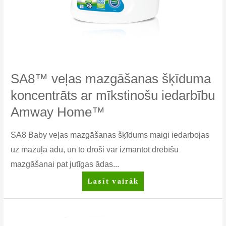
SA8™ veļas mazgāšanas šķīduma
koncentrāts ar mīkstinošu iedarbību
Amway Home™
SA8 Baby veļas mazgāšanas šķīdums maigi iedarbojas
uz mazuļa ādu, un to droši var izmantot drēbīšu
mazgāšanai pat jutīgas ādas...
SA8™
Lasīt vairāk
veļas
mazgāšanas
šķīduma