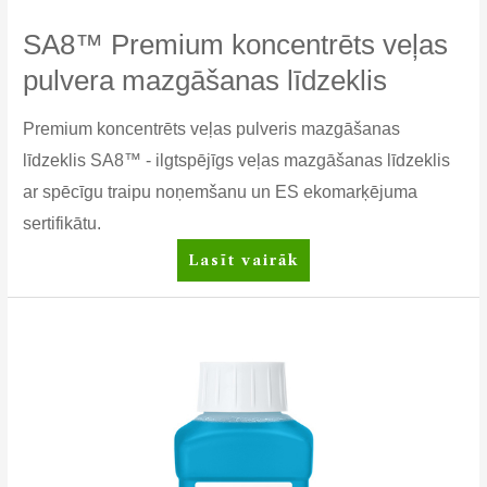
SA8™ Premium koncentrēts veļas
pulvera mazgāšanas līdzeklis
Premium koncentrēts veļas pulveris mazgāšanas
līdzeklis SA8™ - ilgtspējīgs veļas mazgāšanas līdzeklis
ar spēcīgu traipu noņemšanu un ES ekomarķējuma
sertifikātu.
SA8™
Lasīt vairāk
Premium
koncentrēts
veļas
pulvera
mazgāšanas
līdzeklis