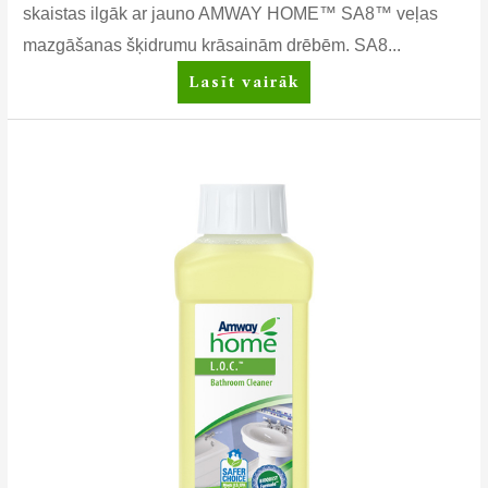
skaistas ilgāk ar jauno AMWAY HOME™ SA8™ veļas
mazgāšanas šķidrumu krāsainām drēbēm. SA8...
Koncentrēts
Lasīt vairāk
veļas
mazgāšanas
šķidrums
krāsainām
un
melnām
drēbēm
Amway
Home™
SA8™