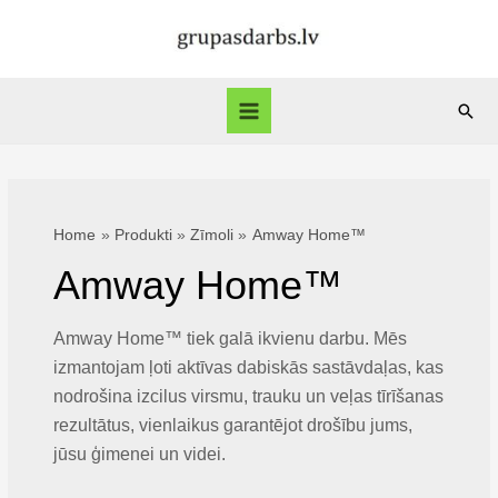
Skip
to
content
Sear
Main
Menu
Home
Produkti
Zīmoli
Amway Home™
Amway Home™
Amway Home™ tiek galā ikvienu darbu. Mēs
izmantojam ļoti aktīvas dabiskās sastāvdaļas, kas
nodrošina izcilus virsmu, trauku un veļas tīrīšanas
rezultātus, vienlaikus garantējot drošību jums,
jūsu ģimenei un videi.