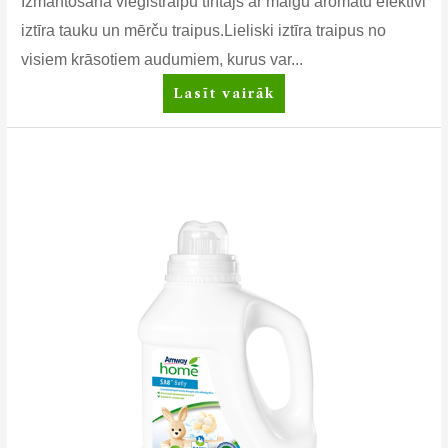
Izmantošanā vieglstraipu tīrītājs ar maigu aromātu efektīvi
iztīra tauku un mērču traipus.Lieliski iztīra traipus no
visiem krāsotiem audumiem, kurus var...
SA8™
Lasīt vairāk
Prewash
Traipu
tīrītājs
pirms
auduma
mazgāšanas