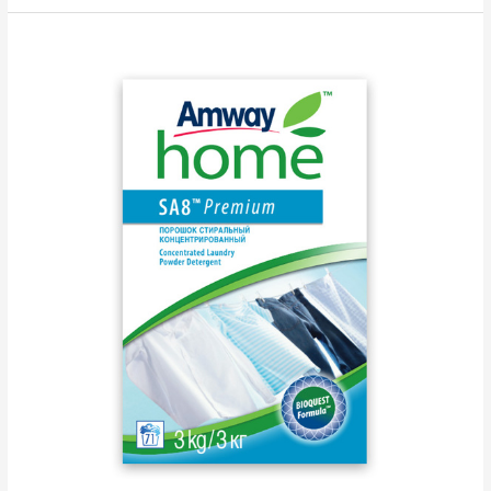
tīrīšanas
līdzeklis