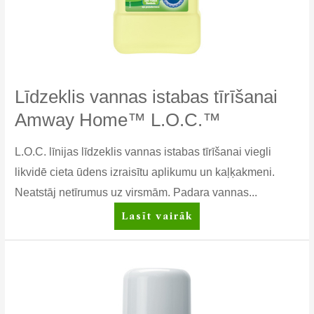
Līdzeklis vannas istabas tīrīšanai
Amway Home™ L.O.C.™
L.O.C. līnijas līdzeklis vannas istabas tīrīšanai viegli
likvidē cieta ūdens izraisītu aplikumu un kaļķakmeni.
Neatstāj netīrumus uz virsmām. Padara vannas...
Līdzeklis
Lasīt vairāk
vannas
istabas
tīrīšanai
Amway
Home™
L.O.C.™