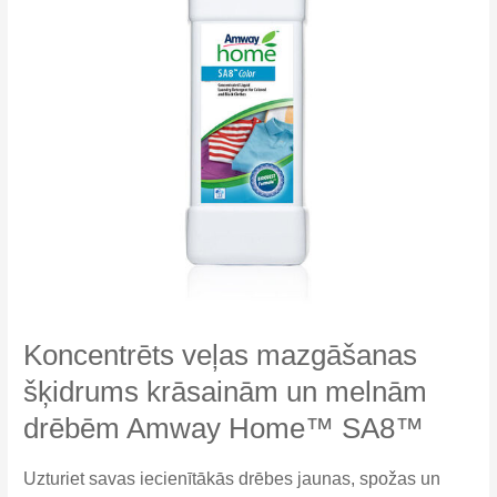
Koncentrēts veļas mazgāšanas
šķidrums krāsainām un melnām
drēbēm Amway Home™ SA8™
Uzturiet savas iecienītākās drēbes jaunas, spožas un