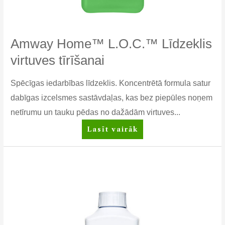
Amway Home™ L.O.C.™ Līdzeklis
virtuves tīrīšanai
Spēcīgas iedarbības līdzeklis. Koncentrētā formula satur
dabīgas izcelsmes sastāvdaļas, kas bez piepūles noņem
netīrumu un tauku pēdas no dažādām virtuves...
Amway
Lasīt vairāk
Home™
L.O.C.™
Līdzeklis
virtuves
tīrīšanai