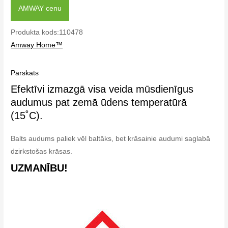
AMWAY cenu
Produkta kods:110478
Amway Home™
Pārskats
Efektīvi izmazgā visa veida mūsdienīgus
audumus pat zemā ūdens temperatūrā
(15˚C).
Balts audums paliek vēl baltāks, bet krāsainie audumi saglabā
dzirkstošas krāsas.
UZMANĪBU!