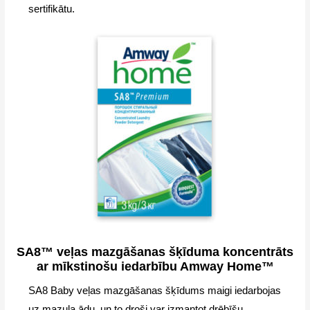
sertifikātu.
SA8™ veļas mazgāšanas šķīduma koncentrāts
ar mīkstinošu iedarbību Amway Home™
SA8 Baby veļas mazgāšanas šķīdums maigi iedarbojas
uz mazuļa ādu, un to droši var izmantot drēbīšu