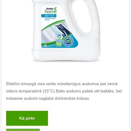
Efektīvi izmazgā visa veida mūsdienīgus audumus pat zemā
ūdens temperatūrā (15˚C).Balts audums paliek vēl baltāks, bet
krāsainie audumi saglabā dzirkstošas krāsas.
Kā pirkt