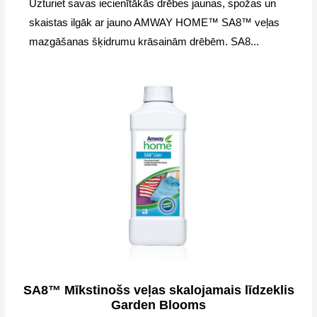
Uzturiet savas iecienītākās drēbes jaunas, spožas un
skaistas ilgāk ar jauno AMWAY HOME™ SA8™ veļas
mazgāšanas šķidrumu krāsainām drēbēm. SA8...
SA8™ Mīkstinošs veļas skalojamais līdzeklis
Garden Blooms