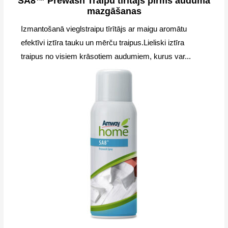
SA8™ Prewash Traipu tīrītājs pirms auduma
mazgāšanas
Izmantošanā vieglstraipu tīrītājs ar maigu aromātu
efektīvi iztīra tauku un mērču traipus.Lieliski iztīra
traipus no visiem krāsotiem audumiem, kurus var...