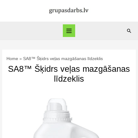
Skip
to
content
Sear
Main
Menu
Home
SA8™ Šķidrs veļas mazgāšanas līdzeklis
SA8™ Šķidrs veļas mazgāšanas
līdzeklis