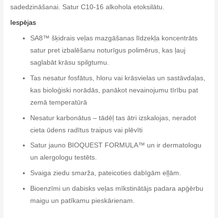
sadedzināšanai. Satur C10-16 alkohola etoksilātu.
Iespējas
SA8™ šķidrais veļas mazgāšanas līdzekļa koncentrāts
satur pret izbalēšanu noturīgus polimērus, kas ļauj
saglabāt krāsu spilgtumu.
Tas nesatur fosfātus, hloru vai krāsvielas un sastāvdaļas,
kas bioloģiski norādās, panākot nevainojumu tīrību pat
zemā temperatūrā
Nesatur karbonātus – tādēļ tas ātri izskalojas, neradot
cieta ūdens radītus traipus vai plēvīti
Satur jauno BIOQUEST FORMULA™ un ir dermatologu
un alergologu testēts.
Svaiga ziedu smarža, pateicoties dabīgām eļļām.
Bioenzīmi un dabisks veļas mīkstinātājs padara apģērbu
maigu un patīkamu pieskārienam.