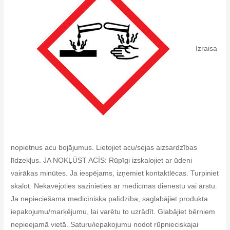
Izraisa
nopietnus acu bojājumus. Lietojiet acu/sejas aizsardzības
līdzekļus. JA NOKĻŪST ACĪS: Rūpīgi izskalojiet ar ūdeni
vairākas minūtes. Ja iespējams, izņemiet kontaktlēcas. Turpiniet
skalot. Nekavējoties sazinieties ar medicīnas dienestu vai ārstu.
Ja nepieciešama medicīniska palīdzība, saglabājiet produkta
iepakojumu/marķējumu, lai varētu to uzrādīt. Glabājiet bērniem
nepieejamā vietā. Saturu/iepakojumu nodot rūpnieciskajai