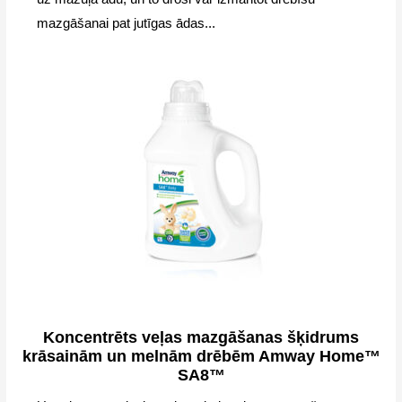
mazgāšanai pat jutīgas ādas...
Koncentrēts veļas mazgāšanas šķidrums
krāsainām un melnām drēbēm Amway Home™
SA8™