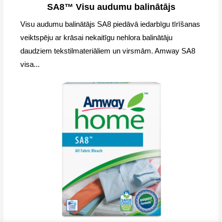
SA8™ Visu audumu balinātājs
Visu audumu balinātājs SA8 piedāvā iedarbīgu tīrīšanas
veiktspēju ar krāsai nekaitīgu nehlora balinātāju
daudziem tekstilmateriāliem un virsmām. Amway SA8
visa...