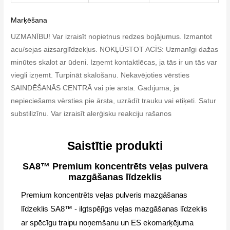
Marķēšana
UZMANĪBU! Var izraisīt nopietnus redzes bojājumus. Izmantot
acu/sejas aizsarglīdzekļus. NOKĻŪSTOT ACĪS: Uzmanīgi dažas
minūtes skalot ar ūdeni. Izņemt kontaktlēcas, ja tās ir un tās var
viegli izņemt. Turpināt skalošanu. Nekavējoties vērsties
SAINDĒŠANĀS CENTRĀ vai pie ārsta. Gadījumā, ja
nepieciešams vērsties pie ārsta, uzrādīt trauku vai etiķeti. Satur
substilizīnu. Var izraisīt alerģisku reakciju rašanos
Saistītie produkti
SA8™ Premium koncentrēts veļas pulvera
mazgāšanas līdzeklis
Premium koncentrēts veļas pulveris mazgāšanas
līdzeklis SA8™ - ilgtspējīgs veļas mazgāšanas līdzeklis
ar spēcīgu traipu noņemšanu un ES ekomarķējuma