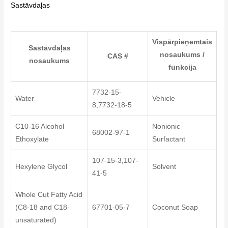
Sastāvdaļas
Vispārpieņemtais
Sastāvdaļas
nosaukums /
CAS #
nosaukums
funkcija
7732-15-
Water
Vehicle
8,7732-18-5
C10-16 Alcohol
Nonionic
68002-97-1
Ethoxylate
Surfactant
107-15-3,107-
Hexylene Glycol
Solvent
41-5
Whole Cut Fatty Acid
(C8-18 and C18-
67701-05-7
Coconut Soap
unsaturated)