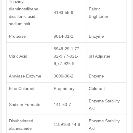
Triazinyl
diaminostilbene
Fabric
4193-55-9
disulfonic acid,
Brightener
sodium salt
Protease
9014-01-1
Enzyme
5949-29-1,77-
Citric Acid
92-9,77-921-
pH Adjuster
9,77-929-9
Amylase Enzyme
9000-90-2
Enzyme
Blue Colorant
Proprietary
Colorant
Enzyme Stability
Sodium Formate
141-53-7
Aid
Disubstituted
Enzyme Stability
1189108-44-8
alaninamide
Aid