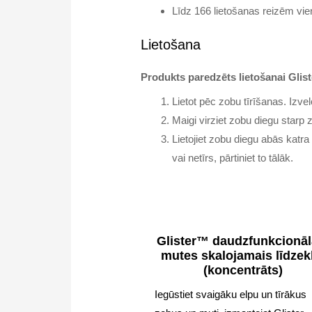
Līdz 166 lietošanas reizēm v
Lietošana
Produkts paredzēts lietošanai Gl
Lietot pēc zobu tīrīšanas. Izve
Maigi virziet zobu diegu starp 
Lietojiet zobu diegu abās katr
vai netīrs, pārtiniet to tālāk.
Glister™ daudzfunkcionāl
mutes skalojamais līdzek
(koncentrāts)
Iegūstiet svaigāku elpu un tīrākus