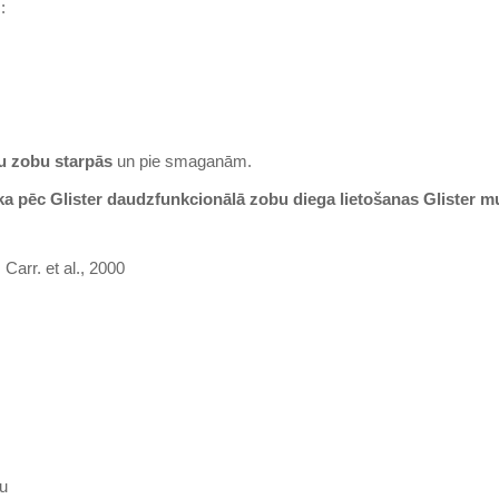
:
 zobu starpās
un pie smaganām.
 ka pēc Glister daudzfunkcionālā zobu diega lietošanas Glister
 Carr. et al., 2000
ku