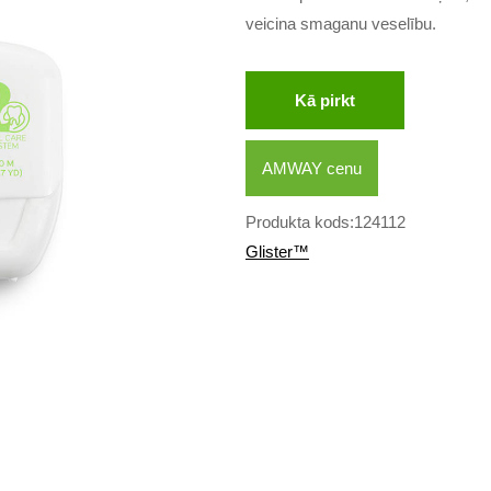
veicina smaganu veselību.
Kā pirkt
AMWAY cenu
Produkta kods:124112
Glister™