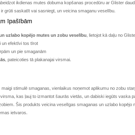
abeidzot ikdienas mutes dobuma kopšanas procedūru ar Glister daud
ir grūti saskatīt vai sasniegt, un veicina smaganu veselību.
jām īpašībām
un uzlabo kopējo mutes un zobu veselību
, lietojot kā daļu no Gl
i un efektīvi tos tīrot
arpām un pie smaganām
tās
, pateicoties tā plakanajai virsmai.
gs maigi stimulē smaganas, vienlaikus noņemot aplikumu no zobu st
virsma, kas ļauj to izmantot šaurās vietās, un dabiski iegūts vaska p
rp zobiem. Šis produkts veicina veselīgas smaganas un uzlabo kopējo m
mas ietvaros.