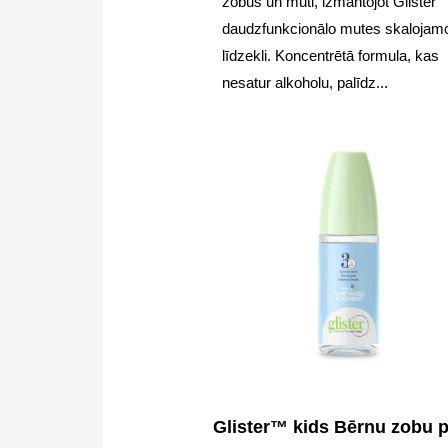
zobus un muti, izmantojot Glister
daudzfunkcionālo mutes skalojam
līdzekli. Koncentrētā formula, kas
nesatur alkoholu, palīdz...
Glister™ kids Bērnu zobu 