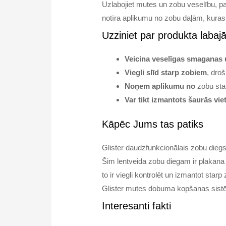
Uzlabojiet mutes un zobu veselību, p
notīra aplikumu no zobu daļām, kuras 
Uzziniet par produkta laba
Veicina veselīgas smaganas 
Viegli slīd starp zobiem
, droš
Noņem aplikumu no
zobu st
Var tikt izmantots šaurās vie
Kāpēc Jums tas patiks
Glister daudzfunkcionālais zobu die
Šim lentveida zobu diegam ir plakana 
to ir viegli kontrolēt un izmantot sta
Glister mutes dobuma kopšanas sistē
Interesanti fakti