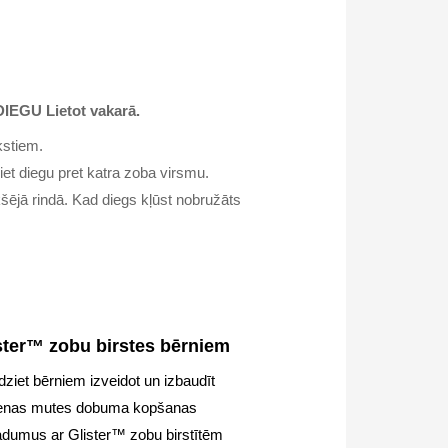
IEGU Lietot vakarā.
kstiem.
iet diegu pret katra zoba virsmu.
šējā rindā. Kad diegs kļūst nobružāts
ster™ zobu birstes bērniem
dziet bērniem izveidot un izbaudīt
ienas mutes dobuma kopšanas
adumus ar Glister™ zobu birstītēm