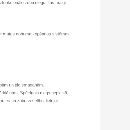
zfunkcionālo zobu diegu. Tas maigi
ister mutes dobuma kopšanas sistēmas.
arpām un pie smaganām.
ārklājums. Spēcīgais diegs neplaisā,
utes un zobu veselību, lietojot