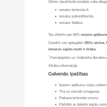
Glister daudzfunkcionālais zobu diegs
nesatur bisfenolu A
nesatur polivinilhlorīdu
nesatur ftalātus
Tas efektīvi par 68%
noņem aplikumu
Gandrīz visi aptaujātie (
95%
)
atzina,
ietvaros sajūta mutē ir tīrāka
.
*
Pamatojoties uz zinātnisko literatūru,
Sīkāka informācija
Galvenās īpašības
Noņem aplikumu starp zobiem
Tīra un stimulē smaganas
Plakana lentveida virsma
Pārklāts ar dabiski iegūtu vas