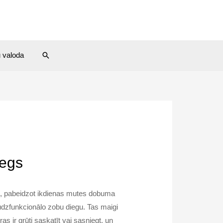
Search
u valoda
iegs
u, pabeidzot ikdienas mutes dobuma
dzfunkcionālo zobu diegu. Tas maigi
s ir grūti saskatīt vai sasniegt, un