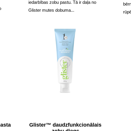
iedarbības zobu pastu. Tā ir daļa no
bērn
o
Glister mutes dobuma...
rūpē
pasta
Glister™ daudzfunkcionālais
zobu diegs