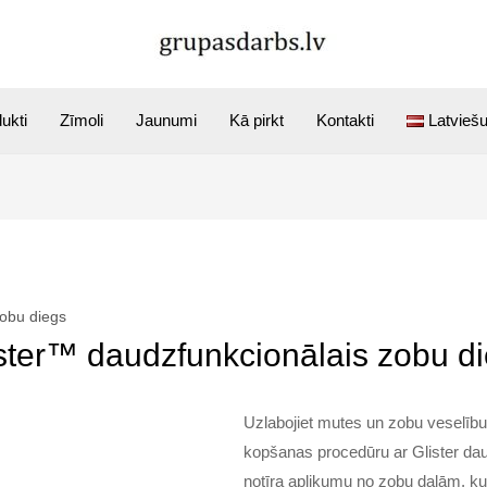
ukti
Zīmoli
Jaunumi
Kā pirkt
Kontakti
Latvieš
zobu diegs
ster™ daudzfunkcionālais zobu d
Uzlabojiet mutes un zobu veselīb
kopšanas procedūru ar Glister dau
notīra aplikumu no zobu daļām, kura