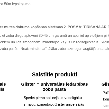
ienā 50m iepakojumā
ister mutes dobuma kopšanas sistēmas 2. POSMĀ: TĪRĪŠANA AR D
lciet zobu diegu aptuveni 30-45 cm garumā un aptiniet ap vidējiem pir
zobiem un līdz smaganām, izmantojot īkšķus un rādītājpirkstus. Slidin
a zoba pusēs. Neaizmirstiet arī tālāko zobu aizmuguri augšējā un apak
Saistītie produkti
ais
Glister™ universālas iedarbības
Gli
lis
zobu pasta
Palī
Speriet pirmo soli ceļā uz veselīgāku
ikd
smaidu, izmantojot Glister universālās
par