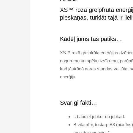
XS™ rozā greipfrūta enerģij
pieskaņas, turklāt tajā ir l
Kādēļ jums tas patiks…
XS™ rozā greipfrūta enerģijas dzērien
nogurumu un spēku izsīkumu, parūpējot
kad jāstrādā garas stundas vai jūtat s
enerģiju.
Svarīgi fakti…
Izbaudiet jebkur un jebkad.
B vitamīni, tostarp B3 (niacīn
un uztur enerģiju. *