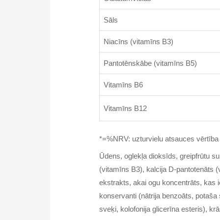
Sāls
Niacīns (vitamīns B3)
Pantotēnskābe (vitamīns B5)
Vitamīns B6
Vitamīns B12
*=%NRV: uzturvielu atsauces vērtība
Ūdens, oglekļa dioksīds, greipfrūtu su
(vitamīns B3), kalcija D-pantotenāts 
ekstrakts, akai ogu koncentrāts, kas i
konservanti (nātrija benzoāts, potaša s
sveķi, kolofonija glicerīna esteris), kr