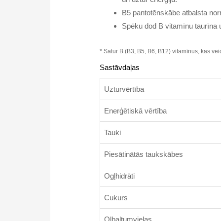
B5 pantotēnskābe atbalsta nor
Spēku dod B vitamīnu taurīna 
* Satur B (B3, B5, B6, B12) vitamīnus, kas v
Sastāvdaļas
Uzturvērtība
Enerģētiskā vērtība
Tauki
Piesātinātās taukskābes
Ogļhidrāti
Cukurs
Olbaltumvielas