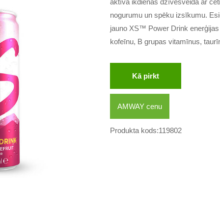
aktīvā ikdienas dzīvesveidā ar če
nogurumu un spēku izsīkumu. Esie
jauno XS™ Power Drink enerģijas 
kofeīnu, B grupas vitamīnus, taurī
Kā pirkt
AMWAY cenu
Produkta kods:119802