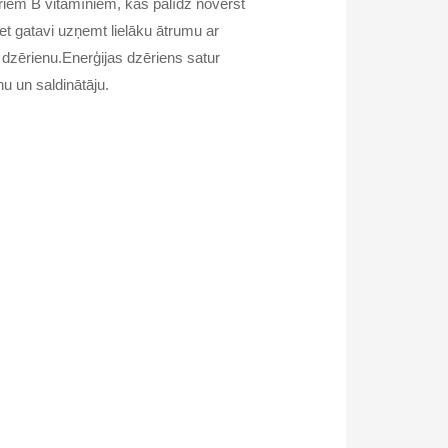
triem B vitamīniem, kas palīdz novērst
t gatavi uzņemt lielāku ātrumu ar
dzērienu.Enerģijas dzēriens satur
nu un saldinātāju.