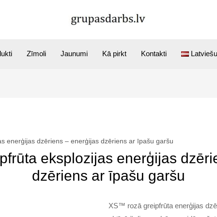
ukti
Zīmoli
Jaunumi
Kā pirkt
Kontakti
Latvieš
as enerģijas dzēriens – enerģijas dzēriens ar īpašu garšu
frūta eksplozijas enerģijas dzēri
dzēriens ar īpašu garšu
XS™ rozā greipfrūta enerģijas dzē