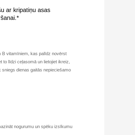
u ar kripatiņu asas
ēršanai.*
m B vitamīniem, kas palīdz novērst
 līdzi ceļasomā un lietojiet ikreiz,
bāk sniegs dienas gaitās nepieciešamo
z mazināt nogurumu un spēku izsīkumu