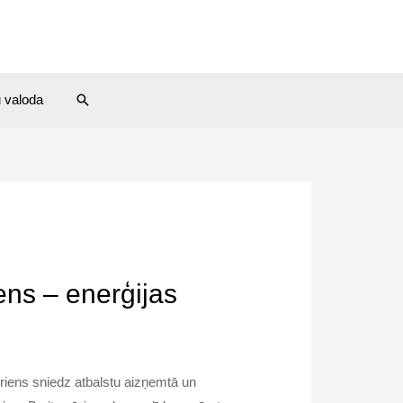
Search
u valoda
ens – enerģijas
riens sniedz atbalstu aizņemtā un