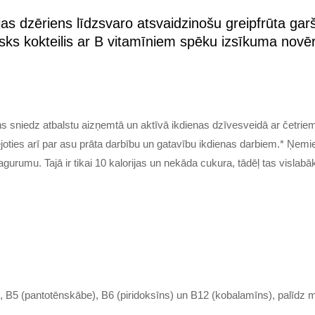
as dzēriens līdzsvaro atsvaidzinošu greipfrūta garš
ielisks kokteilis ar B vitamīniem spēku izsīkuma nov
s sniedz atbalstu aizņemtā un aktīvā ikdienas dzīvesveidā ar četrie
ies arī par asu prāta darbību un gatavību ikdienas darbiem.* Ņemiet to
agurumu. Tajā ir tikai 10 kalorijas un nekāda cukura, tādēļ tas visla
s), B5 (pantotēnskābe), B6 (piridoksīns) un B12 (kobalamīns), palīd