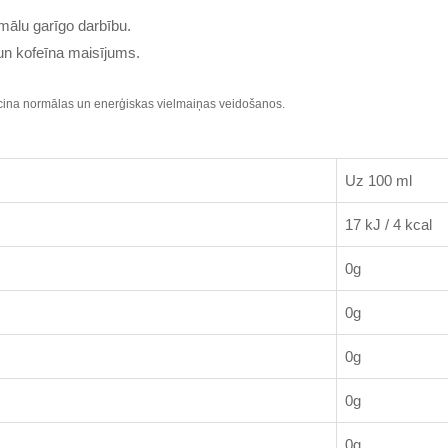
mālu garīgo darbību.
un kofeīna maisījums.
eicina normālas un enerģiskas vielmaiņas veidošanos.
Uz 100 ml
17 kJ / 4 kcal
0g
0g
0g
0g
0g