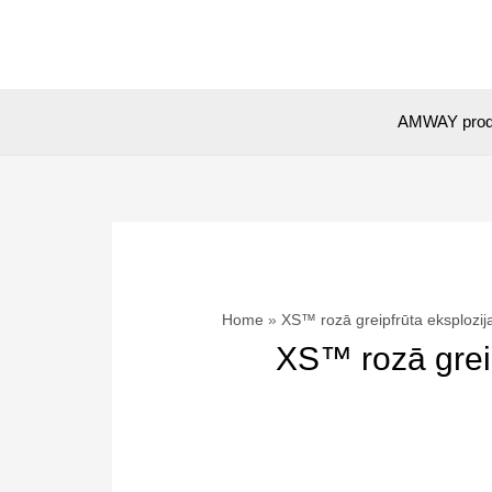
Skip
to
content
AMWAY prod
Home
XS™ rozā greipfrūta eksplozij
XS™ rozā greip