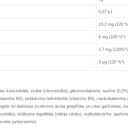
0,07 kJ
19,2 mg (120 %
6 mg (100 %*)
1,7 mg (120%*)
3 μg (120 %*)
las koncentrāts, skābe (citronskābe), glikoronolaktons, taurīns (0,2%)
(vitamīns B5), piridoksīna hidrohlorīds (vitamīns B6), ciankobalamīn
egūts no dabiskas izcelsmes avota greipfrūta, un citas garšvielas, sa
orbāts), skābuma regulētājs (nātrija citrāts), maltodekstrīns, apelsīnu
āsviela (antocianīns).