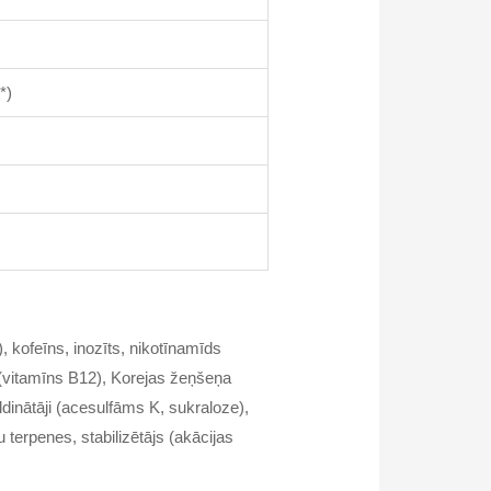
*)
, kofeīns, inozīts, nikotīnamīds
s (vitamīns B12), Korejas žeņšeņa
ldinātāji (acesulfāms K, sukraloze),
 terpenes, stabilizētājs (akācijas