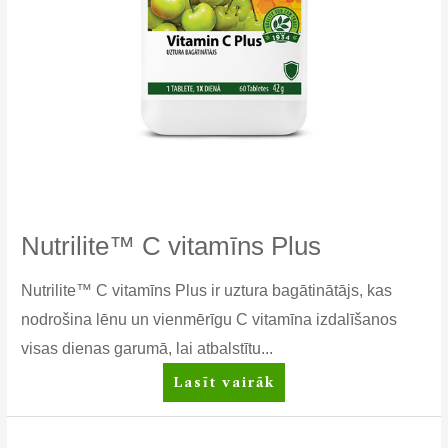
Nutrilite™ C vitamīns Plus
Nutrilite™ C vitamīns Plus ir uztura bagātinātājs, kas
nodrošina lēnu un vienmērīgu C vitamīna izdalīšanos
visas dienas garumā, lai atbalstītu...
Nutrilite™
Lasīt vairāk
C
vitamīns