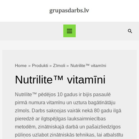
Skip
to
content
Sear
Main
Menu
Home
Produkti
Zīmoli
Nutrilite™ vitamīni
Nutrilite™ vitamīni
Nutrilite™ pēdējos 10 gadus ir bijis pasaulē
pirmā numura vitamīnu un uztura bagātinātāju
zīmols. Darbs sakņojas vairāk nekā 80 gadu ilgā
pieredzē ar ilgtspējīgas lauksaimniecības
metodēm, zinātniskajā darbā un pašaizliedzīgos
pūliņos uzlabot zinātniskās tehnikas, lai atbalstītu