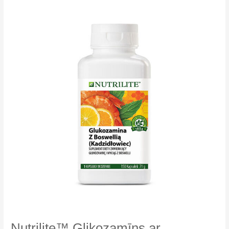
Plus
Nutrilite™ Glikozamīns ar