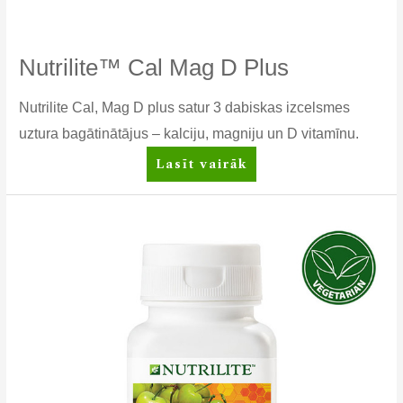
Nutrilite™ Cal Mag D Plus
Nutrilite Cal, Mag D plus satur 3 dabiskas izcelsmes
uztura bagātinātājus – kalciju, magniju un D vitamīnu.
Nutrilite™
Lasīt vairāk
Cal
Mag
D
Plus