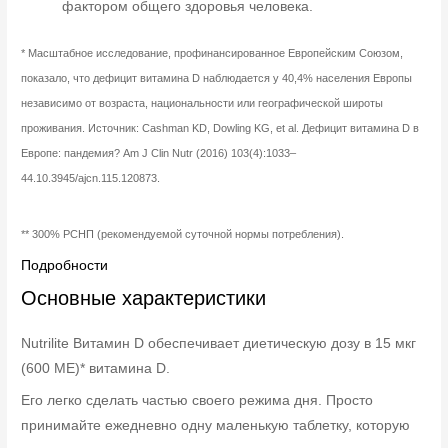
фактором общего здоровья человека.
* Масштабное исследование, профинансированное Европейским Союзом,
показало, что дефицит витамина D наблюдается у 40,4% населения Европы
независимо от возраста, национальности или географической широты
проживания. Источник: Cashman KD, Dowling KG, et al. Дефицит витамина D в
Европе: пандемия? Am J Clin Nutr (2016) 103(4):1033–
44.10.3945/ajcn.115.120873.
** 300% РСНП (рекомендуемой суточной нормы потребления).
Подробности
Основные характеристики
Nutrilite Витамин D обеспечивает диетическую дозу в 15 мкг
(600 МЕ)* витамина D.
Его легко сделать частью своего режима дня. Просто
принимайте ежедневно одну маленькую таблетку, которую