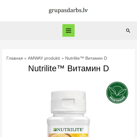
Перейти
к
содержимому
Пои
Main
Menu
Главная
AMWAY produkti
Nutrilite™ Витамин D
Nutrilite™ Витамин D