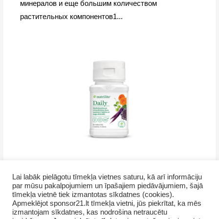
минералов и еще большим количеством
растительных компонентов1...
Lai labāk pielāgotu tīmekļa vietnes saturu, kā arī informāciju
par mūsu pakalpojumiem un īpašajiem piedāvājumiem, šajā
tīmekļa vietnē tiek izmantotas sīkdatnes (cookies).
Apmeklējot sponsor21.lt tīmekļa vietni, jūs piekrītat, ka mēs
izmantojam sīkdatnes, kas nodrošina netraucētu