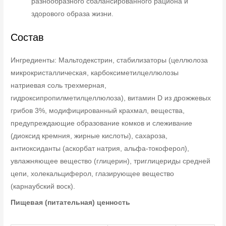
разнообразного сбалансированного рациона и
здорового образа жизни.
Состав
Ингредиенты: Мальтодекстрин, стабилизаторы (целлюлоза
микрокристаллическая, карбоксиметилцеллюлозы
натриевая соль трехмерная,
гидроксипропилметилцеллюлоза), витамин D из дрожжевых
грибов 3%, модифицированный крахмал, вещества,
предупреждающие образование комков и слеживание
(диоксид кремния, жирные кислоты), сахароза,
антиоксиданты (аскорбат натрия, альфа-токоферол),
увлажняющее вещество (глицерин), триглицериды средней
цепи, холекальциферол, глазирующее вещество
(карнаубский воск).
Пищевая (питательная) ценность