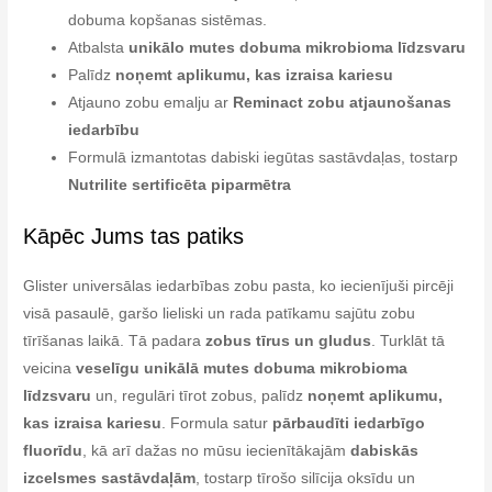
dobuma kopšanas sistēmas.
Atbalsta
unikālo mutes dobuma mikrobioma līdzsvaru
Palīdz
noņemt aplikumu, kas izraisa kariesu
Atjauno zobu emalju ar
Reminact zobu atjaunošanas
iedarbību
Formulā izmantotas dabiski iegūtas sastāvdaļas, tostarp
Nutrilite sertificēta piparmētra
Kāpēc Jums tas patiks
Glister universālas iedarbības zobu pasta, ko iecienījuši pircēji
visā pasaulē, garšo lieliski un rada patīkamu sajūtu zobu
tīrīšanas laikā. Tā padara
zobus tīrus un gludus
. Turklāt tā
veicina
veselīgu unikālā mutes dobuma mikrobioma
līdzsvaru
un, regulāri tīrot zobus, palīdz
noņemt aplikumu,
kas izraisa kariesu
. Formula satur
pārbaudīti iedarbīgo
fluorīdu
, kā arī dažas no mūsu iecienītākajām
dabiskās
izcelsmes sastāvdaļām
, tostarp tīrošo silīcija oksīdu un