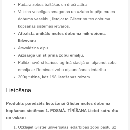
Padara zobus baltākus un droši attīra
Veicina veselīgas smaganas un uzlabo kopējo mutes
dobuma veselību, lietojot to Glister mutes dobuma
kopšanas sistēmas ietvaros.
Atbalsta unikālo mutes dobuma mikrobioma
līdzsvaru
Atsvaidzina elpu
Aizsargā un stiprina zobu emalju.
Palīdz novērst kariesu agrīnā stadijā un atjaunot zobu
emalju ar Reminact zobu atjaunošanas iedarību
200g tūbiņa, līdz 198 lietošanas reizēm
Lietošana
Produkts paredzēts lietošanai Glister mutes dobuma
kopšanas sistēmas 1. POSMĀ: TĪRĪŠANA Lietot katru rītu
un vakaru.
Uzklājiet Glister universālas iedarbības zobu pastu uz