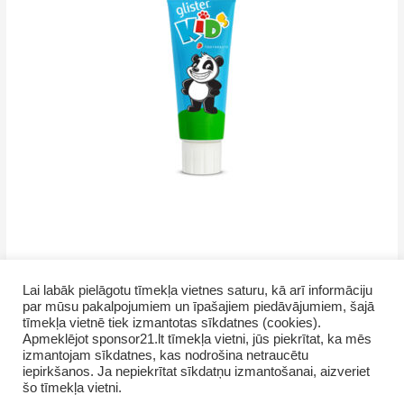
Lai labāk pielāgotu tīmekļa vietnes saturu, kā arī informāciju
par mūsu pakalpojumiem un īpašajiem piedāvājumiem, šajā
tīmekļa vietnē tiek izmantotas sīkdatnes (cookies).
Apmeklējot sponsor21.lt tīmekļa vietni, jūs piekrītat, ka mēs
izmantojam sīkdatnes, kas nodrošina netraucētu
iepirkšanos. Ja nepiekrītat sīkdatņu izmantošanai, aizveriet
Copyright © 2026 GrupasDarbs.lv
šo tīmekļa vietni.
AMWAY produkti Latvijā
Sīkdatņu izmantošana