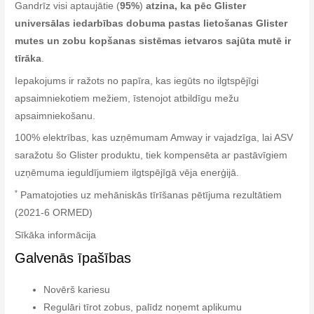
Gandrīz visi aptaujātie (
95%
)
atzina, ka pēc Glister
universālas iedarbības dobuma pastas lietošanas Glister
mutes un zobu kopšanas sistēmas ietvaros sajūta mutē ir
tīrāka
.
Iepakojums ir ražots no papīra, kas iegūts no ilgtspējīgi
apsaimniekotiem mežiem, īstenojot atbildīgu mežu
apsaimniekošanu.
100% elektrības, kas uzņēmumam Amway ir vajadzīga, lai ASV
saražotu šo Glister produktu, tiek kompensēta ar pastāvīgiem
uzņēmuma ieguldījumiem ilgtspējīgā vēja enerģijā.
*
Pamatojoties uz mehāniskās tīrīšanas pētījuma rezultātiem
(2021-6 ORMED)
Sīkāka informācija
Galvenās īpašības
Novērš kariesu
Regulāri tīrot zobus, palīdz noņemt aplikumu