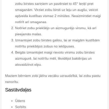
zobu birstes sariņiem un pavērsiet to 45° leņķī pret
smaganām. Virziet zobu birsti uz leju un augšu, veicot
apļveida kustības vismaz 2 minūtes. Neaizmirstiet maigi
notīrīt arī smaganas.
Notīriet zobu priekšējo un aizmugurējo virsmu, kā arī
pieejamās malas.
Izmantojiet zobu birstes galiņu, lai ar maigām kustībām
notīrītu priekšējos zobus no iekšpuses.
Beigās izmantojiet maigi rievoto virsmu zobu birstes
aizmugurē, lai notīrītu mēli, likvidējot baktērijas un
atsvaidzinot elpu.
Maziem bērniem zobi jātīra vecāku uzraudzībā, lai zobu pastu
nenorītu.
Sastāvdaļas
Ūdens
Sorbīts