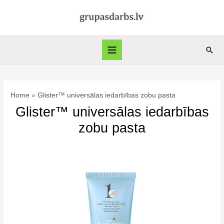
Skip
to
content
Sear
Main
Menu
Home
Glister™ universālas iedarbības zobu pasta
Glister™ universālas iedarbības
zobu pasta