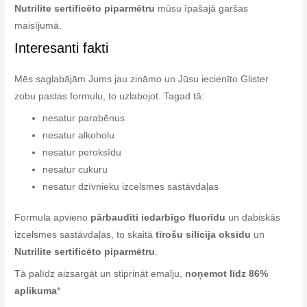
Nutrilite sertificēto piparmētru
mūsu īpašajā garšas
maisījumā.
Interesanti fakti
Mēs saglabājām Jums jau zināmo un Jūsu iecienīto Glister
zobu pastas formulu, to uzlabojot. Tagad tā:
nesatur parabēnus
nesatur alkoholu
nesatur peroksīdu
nesatur cukuru
nesatur dzīvnieku izcelsmes sastāvdaļas
Formula apvieno
pārbaudīti iedarbīgo fluorīdu
un dabiskās
izcelsmes sastāvdaļas, to skaitā
tīrošu silīcija oksīdu
un
Nutrilite sertificēto piparmētru
.
Tā palīdz aizsargāt un stiprināt emalju,
noņemot līdz 86%
aplikuma
*