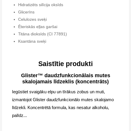
Hidratizēts silīcija oksīds
Glicerīns
Celulozes sveķi
Ēteriskās eļļas garšai
Titāna dioksīds (CI 77891)
Ksantāna sveķi
Saistītie produkti
Glister™ daudzfunkcionālais mutes
skalojamais līdzeklis (koncentrāts)
Iegūstiet svaigāku elpu un tīrākus zobus un muti,
izmantojot Glister daudzfunkcionālo mutes skalojamo
līdzekli. Koncentrētā formula, kas nesatur alkoholu,
palīdz...