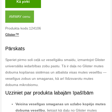
Kā pirkt
AMWAY cenu
Produkta kods:124106
Glister™
Pārskats
Speriet pirmo soli ceļā uz veselīgāku smaidu, izmantojot Glister
universālās iedarbības zobu pastu. Tā ir daļa no Glister mutes
dobuma kopšanas sistēmas un atbalsta visas mutes veselību —
veselīgus zobus un smaganas, kā arī līdzsvarotu mutes
dobuma mikrobiomu.
Uzziniet par produkta labajām īpašībām
Veicina veselīgas smaganas un uzlabo kopējo mutes
dobuma veselību
, lietojot kā daļu no Glister mutes