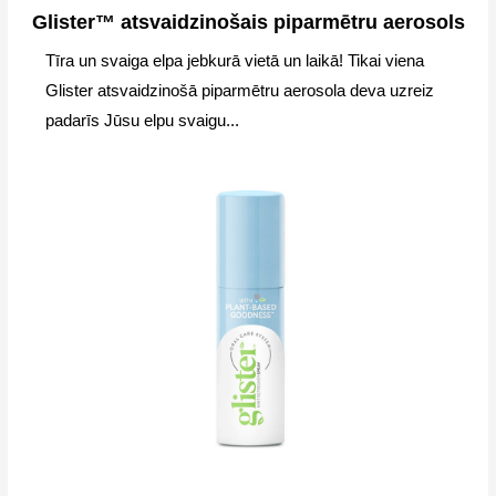
Glister™ atsvaidzinošais piparmētru aerosols
Tīra un svaiga elpa jebkurā vietā un laikā! Tikai viena
Glister atsvaidzinošā piparmētru aerosola deva uzreiz
padarīs Jūsu elpu svaigu...