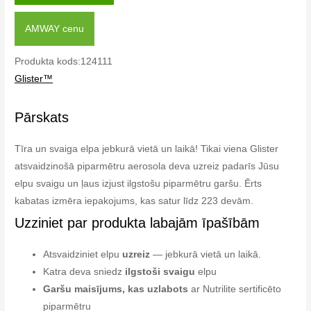
AMWAY cenu
Produkta kods:124111
Glister™
Pārskats
Tīra un svaiga elpa jebkurā vietā un laikā! Tikai viena Glister
atsvaidzinošā piparmētru aerosola deva uzreiz padarīs Jūsu
elpu svaigu un ļaus izjust ilgstošu piparmētru garšu. Ērts
kabatas izmēra iepakojums, kas satur līdz 223 devām.
Uzziniet par produkta labajām īpašībām
Atsvaidziniet elpu
uzreiz
— jebkurā vietā un laikā.
Katra deva sniedz
ilgstoši svaigu
elpu
Garšu maisījums, kas uzlabots
ar Nutrilite sertificēto
piparmētru