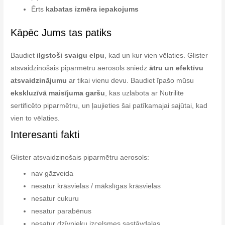
Ērts
kabatas izmēra iepakojums
Kāpēc Jums tas patiks
Baudiet
ilgstoši svaigu elpu
, kad un kur vien vēlaties. Glister
atsvaidzinošais piparmētru aerosols sniedz
ātru un efektīvu
atsvaidzinājumu
ar tikai vienu devu. Baudiet īpašo mūsu
ekskluzīvā maisījuma garšu
, kas uzlabota ar Nutrilite
sertificēto piparmētru, un ļaujieties šai patīkamajai sajūtai, kad
vien to vēlaties.
Interesanti fakti
Glister atsvaidzinošais piparmētru aerosols:
nav gāzveida
nesatur krāsvielas / mākslīgas krāsvielas
nesatur cukuru
nesatur parabēnus
nesatur dzīvnieku izcelsmes sastāvdaļas