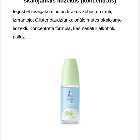
skalojamais līdzeklis (koncentrāts)
Iegūstiet svaigāku elpu un tīrākus zobus un muti,
izmantojot Glister daudzfunkcionālo mutes skalojamo
līdzekli. Koncentrētā formula, kas nesatur alkoholu,
palīdz...