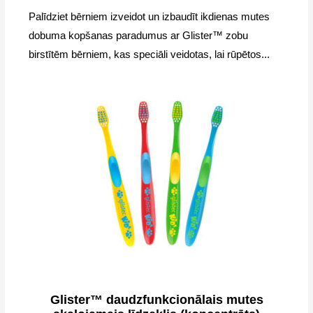
Palīdziet bērniem izveidot un izbaudīt ikdienas mutes
dobuma kopšanas paradumus ar Glister™ zobu
birstītēm bērniem, kas speciāli veidotas, lai rūpētos...
Glister™ daudzfunkcionālais mutes