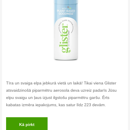
Tīra un svaiga elpa jebkurā vietā un laikā! Tikai viena Glister
atsvaidzinošā piparmētru aerosola deva uzreiz padarīs Jūsu
elpu svaigu un ļaus izjust ilgstošu piparmētru garšu. Ērts
kabatas izmēra iepakojums, kas satur līdz 223 devām.
Kā pirkt