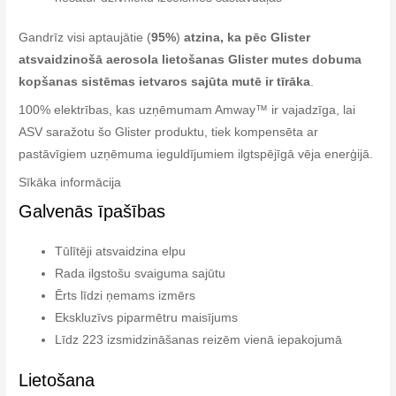
Gandrīz visi aptaujātie (
95%
)
atzina, ka pēc Glister
atsvaidzinošā aerosola lietošanas Glister mutes dobuma
kopšanas sistēmas ietvaros sajūta mutē ir tīrāka
.
100% elektrības, kas uzņēmumam Amway™ ir vajadzīga, lai
ASV saražotu šo Glister produktu, tiek kompensēta ar
pastāvīgiem uzņēmuma ieguldījumiem ilgtspējīgā vēja enerģijā.
Sīkāka informācija
Galvenās īpašības
Tūlītēji atsvaidzina elpu
Rada ilgstošu svaiguma sajūtu
Ērts līdzi ņemams izmērs
Ekskluzīvs piparmētru maisījums
Līdz 223 izsmidzināšanas reizēm vienā iepakojumā
Lietošana