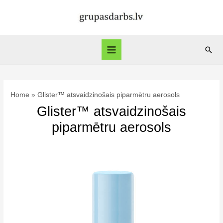
Skip
to
content
Sear
Main
Menu
Home
Glister™ atsvaidzinošais piparmētru aerosols
Glister™ atsvaidzinošais
piparmētru aerosols