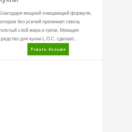
Благодаря мощной очищающей формуле,
которая без усилий проникает сквозь
толстый слой жира и грязи, Моющее
средство для кухни L.O.C. сделает...
Amway
Узнать больше
Home™
L.O.C.™
Моющее
средство
для
кухни