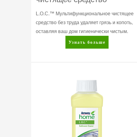
L.O.C.™ Мультифункциональное чистящее
средство без труда удаляет грязь и копоть,
оставляя ваш дом гигиенически чистым.
Amway
Узнать больше
Home™
L.O.C.™
Многофункциональное
чистящее
средство