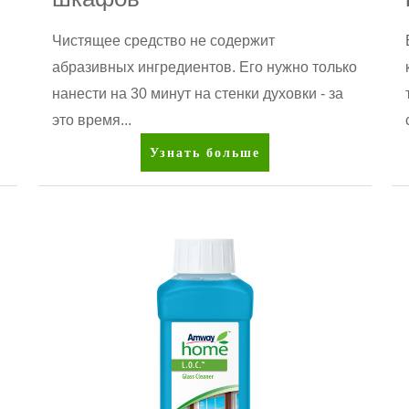
Чистящее средство не содержит
абразивных ингредиентов. Его нужно только
нанести на 30 минут на стенки духовки - за
это время...
AMWAY™
Узнать больше
Чистящее
средство
для
духовых
шкафов