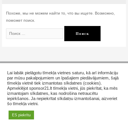
Похоже, мы не можем найти то, что вы ищете. Возможно,
поможет поиск.
Поиск:
Copyright © 2026 GrupasDarbs.lv
Lai labāk pielāgotu tīmekļa vietnes saturu, kā arī informāciju
par mūsu pakalpojumiem un īpašajiem piedāvājumiem, šajā
AMWAY продукты в Латвии
Как купить
tīmekļa vietnē tiek izmantotas sīkdatnes (cookies).
Apmeklējot sponsor21.lt tīmekļa vietni, jūs piekrītat, ka mēs
izmantojam sīkdatnes, kas nodrošina netraucētu
iepirkšanos. Ja nepiekrītat sīkdatņu izmantošanai, aizveriet
šo tīmekļa vietni.
ES piekrītu