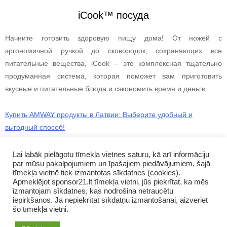
iCook™ посуда
Начните готовить здоровую пищу дома! От ножей с
эргономичной ручкой до сковородок, сохраняющих все
питательные вещества, iCook – это комплексная тщательно
продуманная система, которая поможет вам приготовить
вкусные и питательные блюда и сэкономить время и деньги.
Купить AMWAY продукты в Латвии: Выберите удобный и
выгодный способ!
В Риге, Даугавпилс и других городах Латвии есть множество
Lai labāk pielāgotu tīmekļa vietnes saturu, kā arī informāciju
продавцов, у которых можно заказать AMWAY продукты. В этой
par mūsu pakalpojumiem un īpašajiem piedāvājumiem, šajā
статье мы расскажем вам о преимуществах онлайн-покупок на
tīmekļa vietnē tiek izmantotas sīkdatnes (cookies).
Apmeklējot sponsor21.lt tīmekļa vietni, jūs piekrītat, ka mēs
официальном сайте AMWAY компании.
izmantojam sīkdatnes, kas nodrošina netraucētu
iepirkšanos. Ja nepiekrītat sīkdatņu izmantošanai, aizveriet
šo tīmekļa vietni.
Copyright © 2026 GrupasDarbs.lv