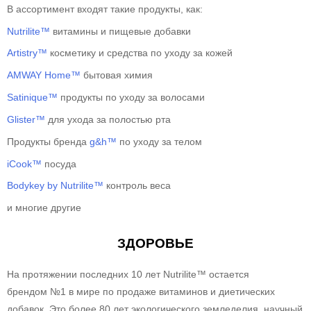
В ассортимент входят такие продукты, как:
Nutrilite™
витамины и пищевые добавки
Artistry™
косметику и средства по уходу за кожей
AMWAY Home™
бытовая химия
Satinique™
продукты по уходу за волосами
Glister™
для ухода за полостью рта
Продукты бренда
g&h™
по уходу за телом
iCook™
посуда
Bodykey by Nutrilite™
контроль веса
и многие другие
ЗДОРОВЬЕ
На протяжении последних 10 лет Nutrilite™ остается
брендом №1 в мире по продаже витаминов и диетических
добавок. Это более 80 лет экологического земледелия, научный