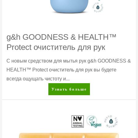
g&h GOODNESS & HEALTH™
Protect очиститель для рук
С новым средством для мытья рук g&h GOODNESS &
HEALTH™ Protect очиститель для рук вы будете
всегда ощущать чистоту и...
g&h
Узнать больше
GOODNESS
&
HEALTH™
Protect
очиститель
для