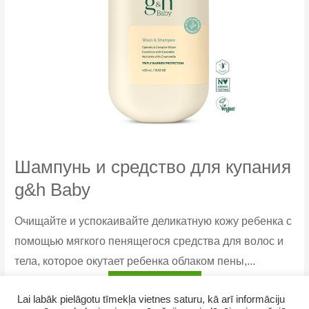
Шампунь и средство для купания
g&h Baby
Очищайте и успокаивайте деликатную кожу ребенка с
помощью мягкого пенящегося средства для волос и
тела, которое окутает ребенка облаком пены,...
Шампунь
Узнать больше
Lai labāk pielāgotu tīmekļa vietnes saturu, kā arī informāciju
и