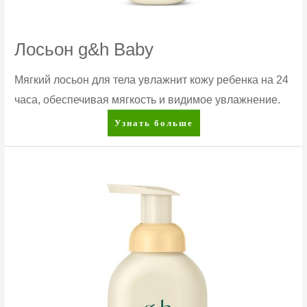
Лосьон g&h Baby
Мягкий лосьон для тела увлажнит кожу ребенка на 24
часа, обеспечивая мягкость и видимое увлажнение.
Лосьон
Узнать больше
g&h
Baby