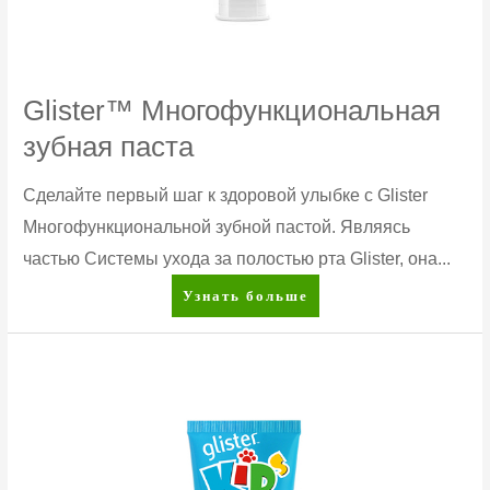
Glister™ Многофункциональная
зубная паста
Сделайте первый шаг к здоровой улыбке с Glister
Многофункциональной зубной пастой. Являясь
частью Системы ухода за полостью рта Glister, она...
Glister™
Узнать больше
Многофункциональная
зубная
паста