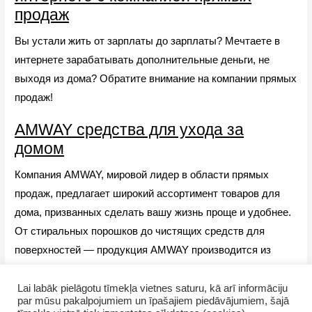
продаж
Вы устали жить от зарплаты до зарплаты? Мечтаете в
интернете зарабатывать дополнительные деньги, не
выходя из дома? Обратите внимание на компании прямых
продаж!
AMWAY cредства для ухода за
домом
Компания AMWAY, мировой лидер в области прямых
продаж, предлагает широкий ассортимент товаров для
дома, призванных сделать вашу жизнь проще и удобнее.
От стиральных порошков до чистящих средств для
поверхностей — продукция AMWAY производится из
высококачественных ингредиентов, обеспечивающих
превосходную очистку и долговременный результат.
Lai labāk pielāgotu tīmekļa vietnes saturu, kā arī informāciju
par mūsu pakalpojumiem un īpašajiem piedāvājumiem, šajā