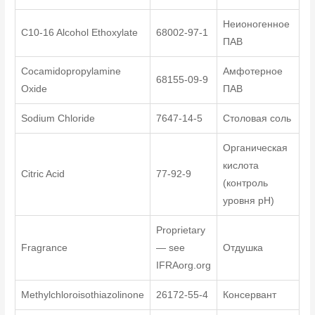
Неионогенное
C10-16 Alcohol Ethoxylate
68002-97-1
ПАВ
Cocamidopropylamine
Амфотерное
68155-09-9
Oxide
ПАВ
Sodium Chloride
7647-14-5
Столовая соль
Органическая
кислота
Citric Acid
77-92-9
(контроль
уровня pH)
Proprietary
Fragrance
— see
Отдушка
IFRAorg.org
Methylchloroisothiazolinone
26172-55-4
Консервант