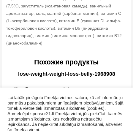
(7,5%), загуститель (ксантановая камедь), ванильный
ароматизатор, соль, магний (карбонат магния), витамин С
(L-аскорбиновая кислота), витамин Е (сукцинат DL-альфа-
токофериловой кислоты), витамин В6 (пиридоксина
гидрохлорид), тиамин (тиамина мононитрат), витамин В12
(цианокобаламин).
Похожие продукты
lose-weight-weight-loss-belly-1968908
Как безопасно и эффективно похудеть
Lai labāk pielāgotu tīmekļa vietnes saturu, kā arī informāciju
par mūsu pakalpojumiem un īpašajiem piedāvājumiem, šajā
tīmekļa vietnē tiek izmantotas sīkdatnes (cookies).
Apmeklējot sponsor21.lt tīmekļa vietni, jūs piekrītat, ka mēs
izmantojam sīkdatnes, kas nodrošina netraucētu
iepirkšanos. Ja nepiekrītat sīkdatņu izmantošanai, aizveriet
šo tīmekļa vietni.
Copyright © 2026 GrupasDarbs.lv