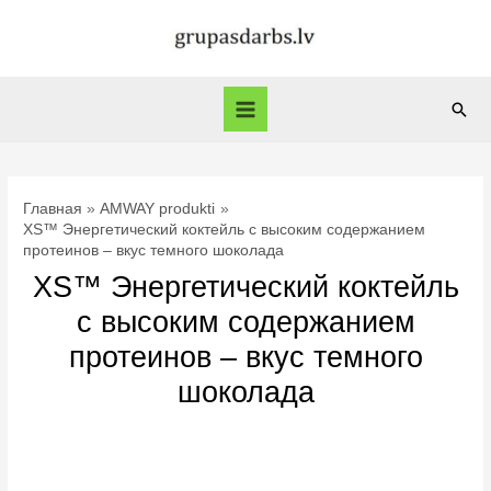
Перейти
к
содержимому
Пои
Main
Menu
Главная
AMWAY produkti
XS™ Энергетический коктейль с высоким содержанием
протеинов – вкус темного шоколада
XS™ Энергетический коктейль
с высоким содержанием
протеинов – вкус темного
шоколада