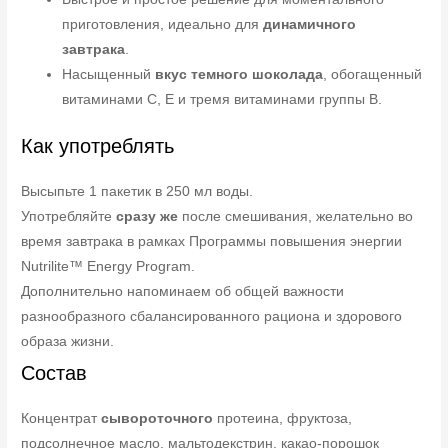
приготовления, идеально для
динамичного
завтрака
.
Насыщенный
вкус темного шоколада
, обогащенный
витаминами C, E и тремя витаминами группы B.
Как употреблять
Высыпьте 1 пакетик в 250 мл воды.
Употребляйте
сразу же
после смешивания, желательно во
время завтрака в рамках Программы повышения энергии
Nutrilite™ Energy Program.
Дополнительно напоминаем об общей важности
разнообразного сбалансированного рациона и здорового
образа жизни.
Состав
Концентрат
сывороточного
протеина, фруктоза,
подсолнечное масло, мальтодекстрин, какао-порошок