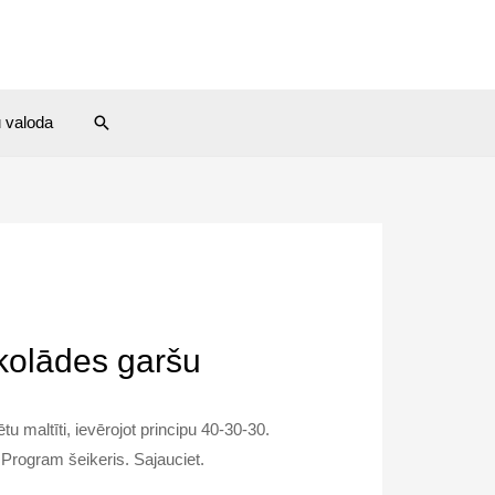
Search
u valoda
kolādes garšu
u maltīti, ievērojot principu 40-30-30.
 Program šeikeris. Sajauciet.