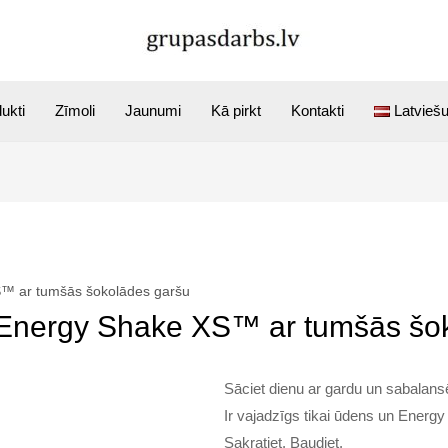
ukti
Zīmoli
Jaunumi
Kā pirkt
Kontakti
Latvieš
S™ ar tumšās šokolādes garšu
 Energy Shake XS™ ar tumšās šo
Sāciet dienu ar gardu un sabalansēt
Ir vajadzīgs tikai ūdens un Energy
Sakratiet. Baudiet.