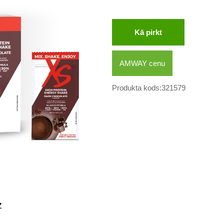
Kā pirkt
AMWAY cenu
Produkta kods:321579
z