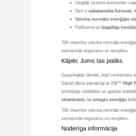
Vieglāk uzņemt ķermenim vaj
Tam ir
sabalansēta formula
: 
Veicina normālu enerģijas vi
Patīkama un
bagātīga tumšās
1
B6 vitamīns veicina normālu enerģija
samazināt nogurumu un nespēku.
Kāpēc Jums tas patiks
Saspringtās dienās, kad cenšamies ar 
Sāciet dienu pienācīgi ar X
S™ High P
brīnišķīgs vitalitātes un garšas koktei
vitamīniem,
lai
sniegtu enerģiju
ikdi
1
B6 vitamīns veicina normālu enerģija
samazināt nogurumu un nespēku.
Noderīga informācija