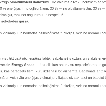
adzīgo
olbaltumvielu daudzumu
, ko vairums cilvēku neuzņem ar br
40 % enerģijas ir no ogļhidrātiem, 30 % — no olbaltumvielām, 30 % 
1
elmaiņu
, mazinot nogurumu un nespēku
.
 šokolādes garša
.
s vielmaiņu un normālas psiholoģiskās funkcijas, veicina normālu ne
visu tikt galā pēc iespējas labāk, sabalansēts uzturs un stabils ener
rotein Energy Shake
— kokteili, kas satur visu nepieciešamo un g
lis, kas paredzēts tiem, kuru ikdiena ir ļoti aizņemta. Bagātināts ar
C v
1
enā un veicinātu enerģijas vielmaiņu
. Sajauciet, sakratiet un baudiet
s vielmaiņu un normālas psiholoģiskās funkcijas, veicina normālu ne