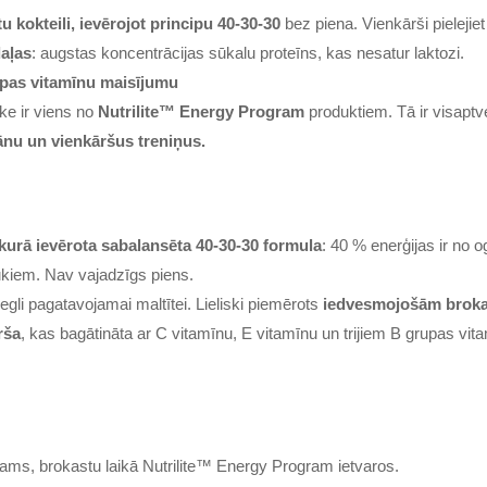
u kokteili, ievērojot principu 40-30-30
bez piena. Vienkārši pielejiet
daļas
: augstas koncentrācijas sūkalu proteīns, kas nesatur laktozi.
rupas vitamīnu maisījumu
e ir viens no
Nutrilite™ Energy Program
produktiem. Tā ir visaptv
ānu un vienkāršus treniņus.
 kurā ievērota sabalansēta 40-30-30 formula
: 40 % enerģijas ir no 
kiem. Nav vajadzīgs piens.
egli pagatavojamai maltītei. Lieliski piemērots
iedvesmojošām brok
rša
, kas bagātināta ar C vitamīnu, E vitamīnu un trijiem B grupas vit
ms, brokastu laikā Nutrilite™ Energy Program ietvaros.