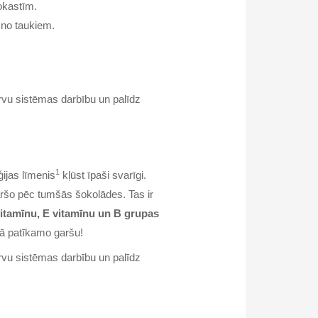
okastīm.
— no taukiem.
rvu sistēmas darbību un palīdz
1
ģijas līmenis
kļūst īpaši svarīgi.
aršo pēc tumšās šokolādes. Tas ir
itamīnu, E vitamīnu un B grupas
 tā patīkamo garšu!
rvu sistēmas darbību un palīdz