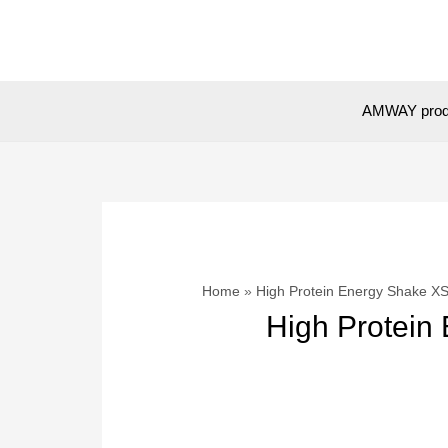
Skip
to
content
AMWAY prod
Home
High Protein Energy Shake X
High Protein