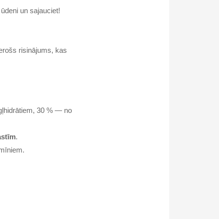
 ūdeni un sajauciet!
erošs risinājums, kas
ogļhidrātiem, 30 % — no
astīm
.
amīniem.