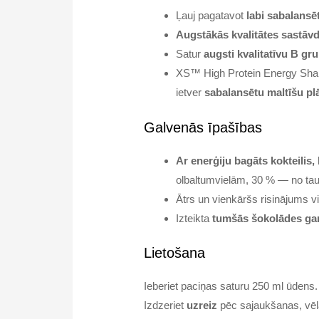
Ļauj pagatavot
labi sabalansēt
Augstākās kvalitātes sastāv
Satur
augsti kvalitatīvu B g
XS™ High Protein Energy Shak
ietver
sabalansētu maltīšu pl
Galvenās īpašības
Ar enerģiju bagāts kokteilis,
olbaltumvielām, 30 % — no tau
Ātrs un vienkāršs risinājums vi
Izteikta
tumšās šokolādes ga
Lietošana
Ieberiet paciņas saturu 250 ml ūdens.
Izdzeriet
uzreiz
pēc sajaukšanas, vēla