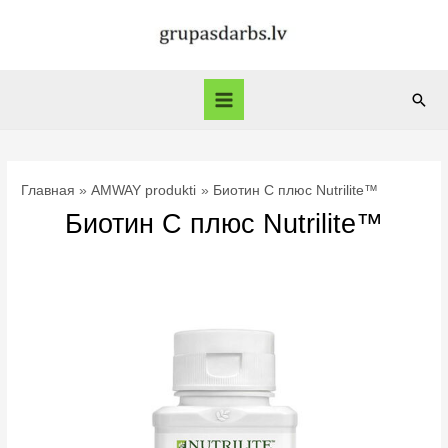
Перейти
к
содержимому
Пои
Main
Menu
Главная
AMWAY produkti
Биотин C плюс Nutrilite™
Биотин C плюс Nutrilite™