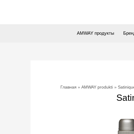
Перейти
к
содержимому
AMWAY продукты
Брен
Главная
AMWAY produkti
Satiniq
Sat