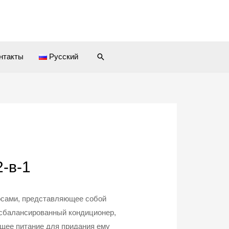
Поиск
нтакты
Русский
-в-1
осами, представляющее собой
сбалансированный кондиционер,
щее питание для придания ему