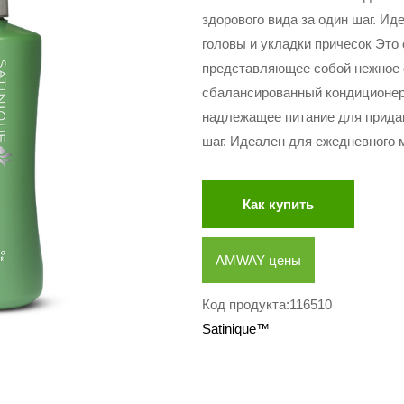
здорового вида за один шаг. И
головы и укладки причесок Это 
представляющее собой нежное
сбалансированный кондиционер
надлежащее питание для придан
шаг. Идеален для ежедневного 
Как купить
AMWAY цены
Код продукта:116510
Satinique™