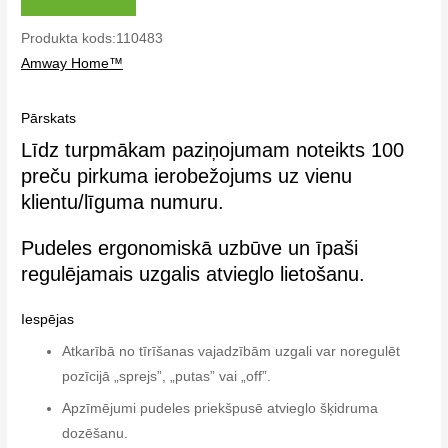
Produkta kods:110483
Amway Home™
Pārskats
Līdz turpmākam paziņojumam noteikts 100
preču pirkuma ierobežojums uz vienu
klientu/līguma numuru.
Pudeles ergonomiskā uzbūve un īpaši
regulējamais uzgalis atvieglo lietošanu.
Iespējas
Atkarībā no tīrīšanas vajadzībām uzgali var noregulēt
pozīcijā „sprejs”, „putas” vai „off”.
Apzīmējumi pudeles priekšpusē atvieglo šķidruma
dozēšanu.