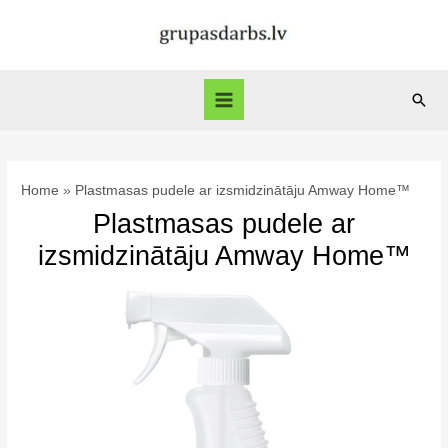
Skip
to
content
Sear
Main
Menu
Home
Plastmasas pudele ar izsmidzinātāju Amway Home™
Plastmasas pudele ar
izsmidzinātāju Amway Home™