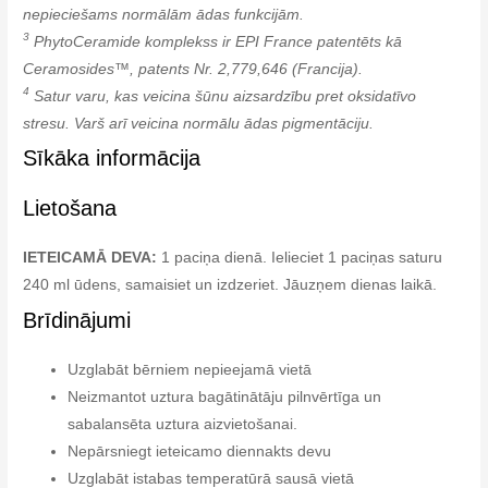
nepieciešams normālām ādas funkcijām.
3
PhytoCeramide komplekss ir EPI France patentēts kā
Ceramosides™, patents Nr. 2,779,646 (Francija).
4
Satur varu, kas veicina šūnu aizsardzību pret oksidatīvo
stresu. Varš arī veicina normālu ādas pigmentāciju.
Sīkāka informācija
Lietošana
IETEICAMĀ DEVA:
1 paciņa dienā. Ielieciet 1 paciņas saturu
240 ml ūdens, samaisiet un izdzeriet. Jāuzņem dienas laikā.
Brīdinājumi
Uzglabāt bērniem nepieejamā vietā
Neizmantot uztura bagātinātāju pilnvērtīga un
sabalansēta uztura aizvietošanai.
Nepārsniegt ieteicamo diennakts devu
Uzglabāt istabas temperatūrā sausā vietā