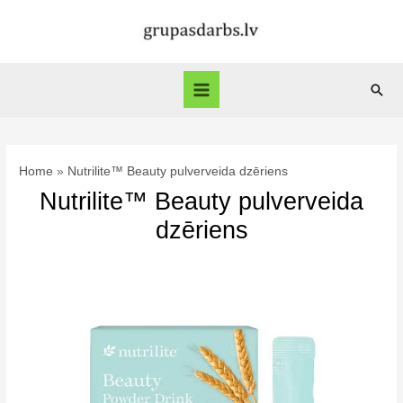
Skip
to
content
Sear
Main
Menu
Home
Nutrilite™ Beauty pulverveida dzēriens
Nutrilite™ Beauty pulverveida
dzēriens