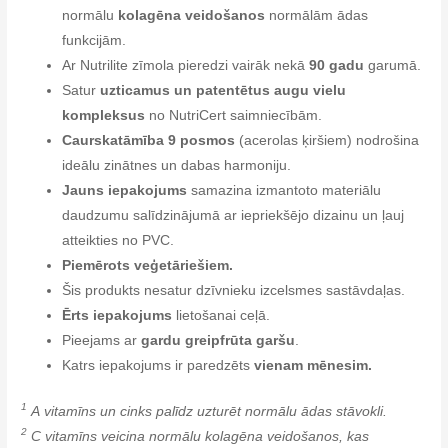
normālu
kolagēna veidošanos
normālām ādas
funkcijām.
Ar Nutrilite zīmola pieredzi vairāk nekā
90 gadu
garumā.
Satur
uzticamus un patentētus augu vielu
kompleksus
no NutriCert saimniecībām.
Caurskatāmība 9 posmos
(acerolas ķiršiem) nodrošina
ideālu zinātnes un dabas harmoniju.
Jauns iepakojums
samazina izmantoto materiālu
daudzumu salīdzinājumā ar iepriekšējo dizainu un ļauj
atteikties no PVC.
Piemērots veģetāriešiem.
Šis produkts nesatur dzīvnieku izcelsmes sastāvdaļas.
Ērts iepakojums
lietošanai ceļā.
Pieejams ar
gardu greipfrūta garšu
.
Katrs iepakojums ir paredzēts
vienam mēnesim.
1
A vitamīns un cinks palīdz uzturēt normālu ādas stāvokli.
2
C vitamīns veicina normālu kolagēna veidošanos, kas