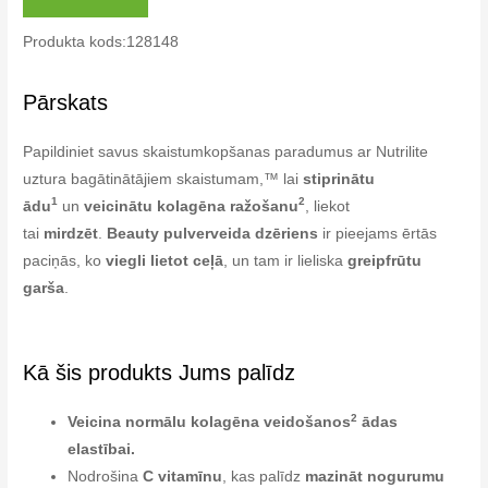
Produkta kods:128148
Pārskats
Papildiniet savus skaistumkopšanas paradumus ar Nutrilite
uztura bagātinātājiem skaistumam,™ lai
stiprinātu
1
2
ādu
un
veicinātu kolagēna ražošanu
, liekot
tai
mirdzēt
.
Beauty pulverveida dzēriens
ir pieejams ērtās
paciņās, ko
viegli lietot ceļā
, un tam ir lieliska
greipfrūtu
garša
.
Kā šis produkts Jums palīdz
2
Veicina normālu kolagēna veidošanos
ādas
elastībai.
Nodrošina
C vitamīnu
, kas palīdz
mazināt nogurumu