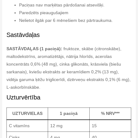
Paciņas nav marķētas pārdošanai atsevišķi.
Paredzēts pieaugušajiem
Nelietot ilgāk par 6 mēnešiem bez pārtraukuma.
Sastāvdaļas
SASTĀVDAĻAS (1 paciņā):
fruktoze, skābe (citronskābe),
maltodekstrīns, aromatizētājs, nātrija hlorīds, acerolas
koncentrāts 0,6% (48 mg), cinka glikonāts, krāsviela (biešu
sarkanais), kviešu ekstrakts ar keramīdiem 0,2% (13 mg),
vidēja garuma ķēžu triglicerīdi, dzērveņu ekstrakts 0,1% (6 mg),
L-askorbīnskābe.
Uzturvērtība
UZTURVIELAS
1 paciņā
% NRV***
C vitamīns
12 mg
15
Cinks
4 mg
40