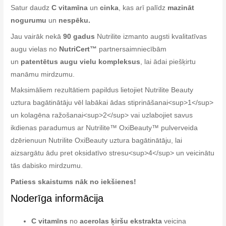
Satur daudz
C vitamīna
un
cinka
, kas arī palīdz
mazināt
nogurumu
un
nespēku.
Jau vairāk nekā
90 gadus
Nutrilite izmanto augsti kvalitatīvas
augu vielas no
NutriCert™
partnersaimniecībām
un
patentētus augu vielu kompleksus
, lai ādai piešķirtu
manāmu mirdzumu.
Maksimāliem rezultātiem papildus lietojiet Nutrilite Beauty
uztura bagātinātāju vēl labākai ādas stiprināšanai<sup>1</sup>
un kolagēna ražošanai<sup>2</sup> vai uzlabojiet savus
ikdienas paradumus ar Nutrilite™ OxiBeauty™ pulverveida
dzērienuun Nutrilite OxiBeauty uztura bagātinātāju, lai
aizsargātu ādu pret oksidatīvo stresu<sup>4</sup> un veicinātu
tās dabisko mirdzumu.
Patiess skaistums nāk no iekšienes!
Noderīga informācija
C vitamīns
no
acerolas ķiršu ekstrakta
veicina