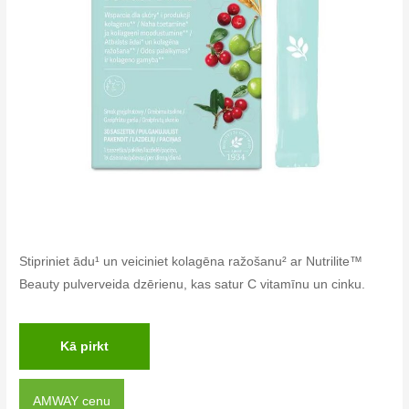
Stipriniet ādu¹ un veiciniet kolagēna ražošanu² ar Nutrilite™
Beauty pulverveida dzērienu, kas satur C vitamīnu un cinku.
Kā pirkt
AMWAY cenu