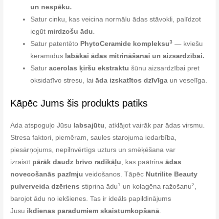
un nespēku.
Satur cinku, kas veicina normālu ādas stāvokli, palīdzot
iegūt
mirdzošu ādu
.
3
Satur patentēto
PhytoCeramide kompleksu
— kviešu
keramīdus
labākai ādas mitrināšanai un aizsardzībai.
Satur
acerolas ķiršu ekstraktu
šūnu aizsardzībai pret
oksidatīvo stresu, lai
āda izskatītos dzīvīga
un veselīga.
Kāpēc Jums šis produkts patiks
Āda atspoguļo Jūsu
labsajūtu
, atklājot vairāk par ādas virsmu.
Stresa faktori, piemēram, saules starojuma iedarbība,
piesārņojums, nepilnvērtīgs uzturs un smēķēšana var
izraisīt
pārāk daudz brīvo radikāļu
, kas paātrina
ādas
novecošanās pazīmju
veidošanos. Tāpēc
Nutrilite Beauty
1
2
pulverveida dzēriens
stiprina ādu
un kolagēna ražošanu
,
barojot ādu no iekšienes. Tas ir ideāls papildinājums
Jūsu
ikdienas paradumiem skaistumkopšanā
.