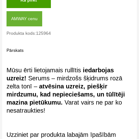
Kā pirkt
AMWAY cenu
Produkta kods:125964
Pārskats
Mūsu ērti lietojamais rullītis
iedarbojas
uzreiz!
Serums – mirdzošs šķidrums rozā
zelta tonī –
atvēsina uzreiz, piešķir
mirdzumu, kad nepieciešams, un tūlītēji
mazina pietūkumu.
Varat vairs ne par ko
nesatraukties!
Uzziniet par produkta labajām īpašībām