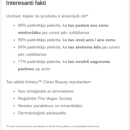
Interesanti fakti
Uzziniet, kāpēc šo produktu ir iecienījuši citi!*
88% patērētāju piekrita, ka
tas padara acu zonu
mirdzošāku
jau uzreiz pēc uzklāšanas
90% patērētāju piekrita, ka
tas izceļ acis / acu zonu
84% patērētāju piekrita, ka
tas atvēsina ādu
jau uzreiz
pēc uzklāšanas
77% patērētāju piekrita, ka
tas novērš saguruma
pazīmes
ap acīm
Tas atbilst Artistry™ Clean Beauty standartiem:
Nav izmēģināts ar dzīvniekiem
Reģistrēts The Vegan Society
Nesatur parabēnus un minerāleļļas
Dermatoloģiski pārbaudīts
*Procenti sieviešu piekrita, pamatojoties uz klientu vēlmju pētījumu, kurā piedalījās 44 personas.