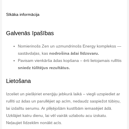
Sīkāka informācija
Galvenās īpašības
Nomierinošs Zen un uzmundrinošs Energy komplekss —
sastāvdaļas, kas
nodrošina ādai līdzsvaru.
Pavisam vienkārša ādas kopšana – ērti lietojamais rullītis
sniedz tūlītējus rezultātus.
Lietošana
Izceliet un piešķiriet enerģiju jebkurā laikā – viegli uzspiediet ar
rullīti uz ādas un parullējiet ap acīm, nedaudz saspiežot tūbiņu,
lai izdalītu serumu. Ar pliķējošām kustībām iemasējiet ādā.
Uzklājiet katru dienu, lai vēl vairāk uzlabotu acu izskatu.
Neļaujiet līdzeklim nonākt acīs.