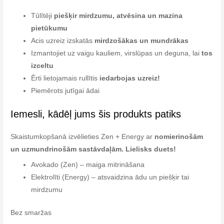
Tūlītēji
piešķir mirdzumu, atvēsina un mazina
pietūkumu
Acis uzreiz izskatās
mirdzošākas un mundrākas
Izmantojiet uz vaigu kauliem, virslūpas un deguna, lai
tos
izceltu
Ērti lietojamais rullītis
iedarbojas uzreiz!
Piemērots jutīgai ādai
Iemesli, kādēļ jums šis produkts patiks
Skaistumkopšanā izvēlieties Zen + Energy ar
nomierinošām
un uzmundrinošām sastāvdaļām.
Lielisks duets!
Avokado (Zen) – maiga mitrināšana
Elektrolīti (Energy) – atsvaidzina ādu un piešķir tai
mirdzumu
Bez smaržas