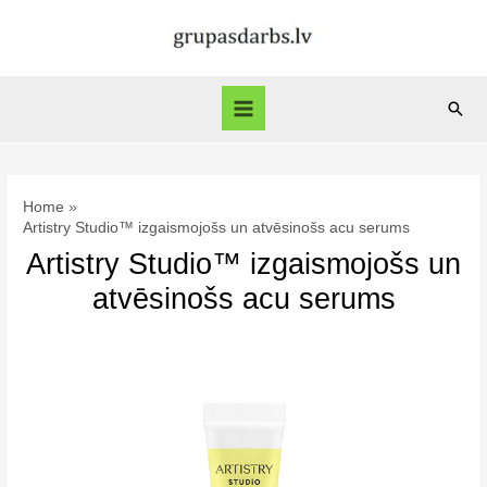
Skip
to
content
Sear
Main
Menu
Home
Artistry Studio™ izgaismojošs un atvēsinošs acu serums
Artistry Studio™ izgaismojošs un
atvēsinošs acu serums