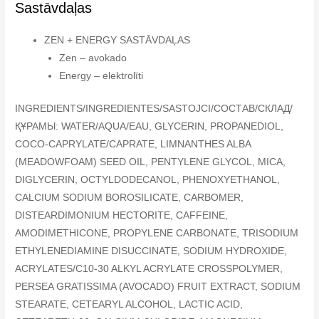
Sastāvdaļas
ZEN + ENERGY SASTĀVDAĻAS
Zen – avokado
Energy – elektrolīti
INGREDIENTS/INGREDIENTES/SASTOJCI/СОСТАВ/СКЛАД/
ҚҰРАМЫ: WATER/AQUA/EAU, GLYCERIN, PROPANEDIOL,
COCO-CAPRYLATE/CAPRATE, LIMNANTHES ALBA
(MEADOWFOAM) SEED OIL, PENTYLENE GLYCOL, MICA,
DIGLYCERIN, OCTYLDODECANOL, PHENOXYETHANOL,
CALCIUM SODIUM BOROSILICATE, CARBOMER,
DISTEARDIMONIUM HECTORITE, CAFFEINE,
AMODIMETHICONE, PROPYLENE CARBONATE, TRISODIUM
ETHYLENEDIAMINE DISUCCINATE, SODIUM HYDROXIDE,
ACRYLATES/C10-30 ALKYL ACRYLATE CROSSPOLYMER,
PERSEA GRATISSIMA (AVOCADO) FRUIT EXTRACT, SODIUM
STEARATE, CETEARYL ALCOHOL, LACTIC ACID,