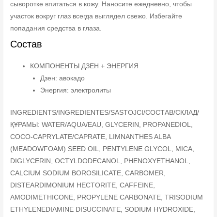
сыворотке впитаться в кожу. Наносите ежедневно, чтобы
участок вокруг глаз всегда выглядел свежо. Избегайте
попадания средства в глаза.
Состав
КОМПОНЕНТЫ ДЗЕН + ЭНЕРГИЯ
Дзен: авокадо
Энергия: электролиты
INGREDIENTS/INGREDIENTES/SASTOJCI/СОСТАВ/СКЛАД/
ҚҰРАМЫ: WATER/AQUA/EAU, GLYCERIN, PROPANEDIOL,
COCO-CAPRYLATE/CAPRATE, LIMNANTHES ALBA
(MEADOWFOAM) SEED OIL, PENTYLENE GLYCOL, MICA,
DIGLYCERIN, OCTYLDODECANOL, PHENOXYETHANOL,
CALCIUM SODIUM BOROSILICATE, CARBOMER,
DISTEARDIMONIUM HECTORITE, CAFFEINE,
AMODIMETHICONE, PROPYLENE CARBONATE, TRISODIUM
ETHYLENEDIAMINE DISUCCINATE, SODIUM HYDROXIDE,