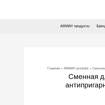
Перейти
к
содержимому
AMWAY продукты
Брен
Главная
AMWAY produkti
Сменная
Сменная дл
антипригар