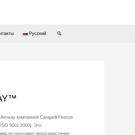
Поиск
нтакты
Русский
WAY™
Amway компанией Carapelli Firenze
 ISO 9001:2000). Это
 масло получают непосредстенно