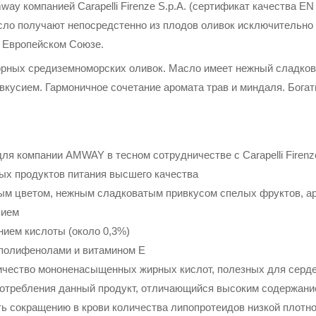
y компанией Carapelli Firenze S.p.A. (сертификат качества EN 
сло получают непосредстенно из плодов оливок исключительно
в Европейском Союзе.
борных средиземноморских оливок. Масло имеет нежный сладков
вкусием. Гармоничное сочетание аромата трав и миндаля. Богат
ля компании AMWAY в тесном сотрудничестве с Carapelli Firen
ых продуктов питания высшего качества
м цветом, нежным сладковатым привкусом спелых фруктов, ар
сием
ием кислоты (около 0,3%)
 полифенолами и витамином Е
ичество мононенасыщенных жирных кислот, полезных для серд
потребления данный продукт, отличающийся высоким содержа
ть сокращению в крови количества липопротеидов низкой плотно