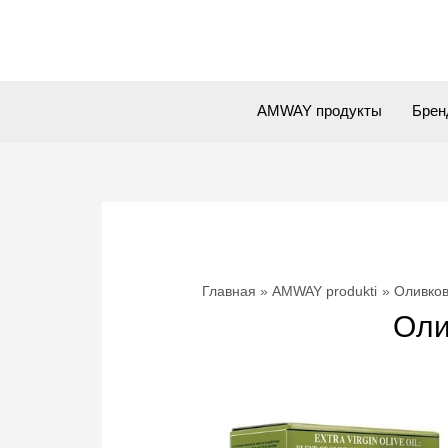
Перейти
к
содержимому
AMWAY продукты
Брен
Главная
AMWAY produkti
Оливков
Оли