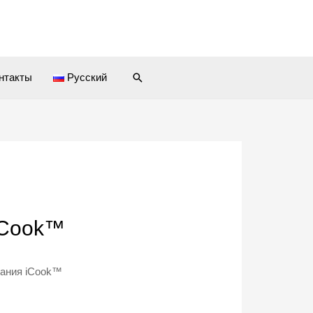
Поиск
нтакты
Русский
iCook™
вания iCook™