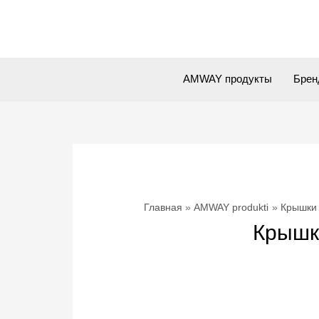
Перейти
к
содержимому
AMWAY продукты
Брен
Главная
AMWAY produkti
Крышки 
Крышк