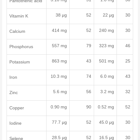
Pantothenic acid
38 μg
52
22 μg
30
Vitamin K
414 mg
52
240 mg
30
Calcium
557 mg
79
323 mg
46
Phosphorus
863 mg
43
501 mg
25
Potassium
10.3 mg
74
6.0 mg
43
Iron
5.6 mg
56
3.2 mg
32
Zinc
0.90 mg
90
0.52 mg
52
Copper
77.7 μg
52
45.0 μg
30
Iodine
28.5 μg
52
16.5 μg
30
Selene