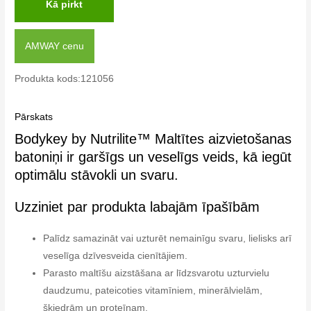
Kā pirkt
AMWAY cenu
Produkta kods:121056
Pārskats
Bodykey by Nutrilite™ Maltītes aizvietošanas
batoniņi ir garšīgs un veselīgs veids, kā iegūt
optimālu stāvokli un svaru.
Uzziniet par produkta labajām īpašībām
Palīdz samazināt vai uzturēt nemainīgu svaru, lielisks arī
veselīga dzīvesveida cienītājiem.
Parasto maltīšu aizstāšana ar līdzsvarotu uzturvielu
daudzumu, pateicoties vitamīniem, minerālvielām,
šķiedrām un proteīnam.