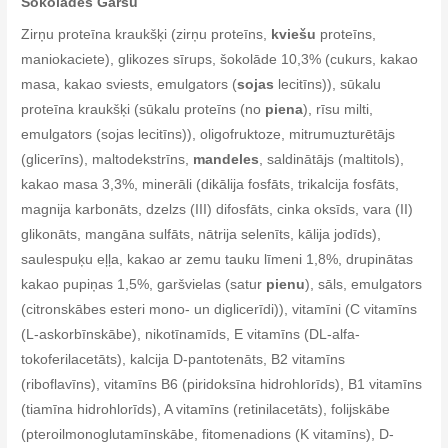
Šokolādes Garšu
Zirņu proteīna kraukšķi (zirņu proteīns,
kviešu
proteīns,
maniokaciete), glikozes sīrups, šokolāde 10,3% (cukurs, kakao
masa, kakao sviests, emulgators (
sojas
lecitīns)), sūkalu
proteīna kraukšķi (sūkalu proteīns (no
piena
), rīsu milti,
emulgators (sojas lecitīns)), oligofruktoze, mitrumuzturētājs
(glicerīns), maltodekstrīns,
mandeles
, saldinātājs (maltitols),
kakao masa 3,3%, minerāli (dikālija fosfāts, trikalcija fosfāts,
magnija karbonāts, dzelzs (III) difosfāts, cinka oksīds, vara (II)
glikonāts, mangāna sulfāts, nātrija selenīts, kālija jodīds),
saulespuķu eļļa, kakao ar zemu tauku līmeni 1,8%, drupinātas
kakao pupiņas 1,5%, garšvielas (satur
pienu
), sāls, emulgators
(citronskābes esteri mono- un diglicerīdi)), vitamīni (C vitamīns
(L-askorbīnskābe), nikotīnamīds, E vitamīns (DL-alfa-
tokoferilacetāts), kalcija D-pantotenāts, B2 vitamīns
(riboflavīns), vitamīns B6 (piridoksīna hidrohlorīds), B1 vitamīns
(tiamīna hidrohlorīds), A vitamīns (retinilacetāts), folijskābe
(pteroilmonoglutamīnskābe, fitomenadions (K vitamīns), D-