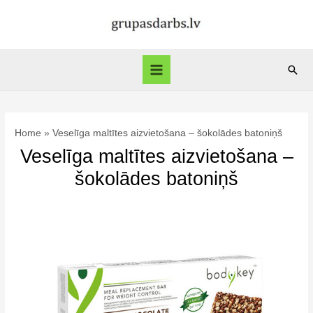
Skip
to
content
Sear
Main
Menu
Home
Veselīga maltītes aizvietošana – šokolādes batoniņš
Veselīga maltītes aizvietošana –
šokolādes batoniņš