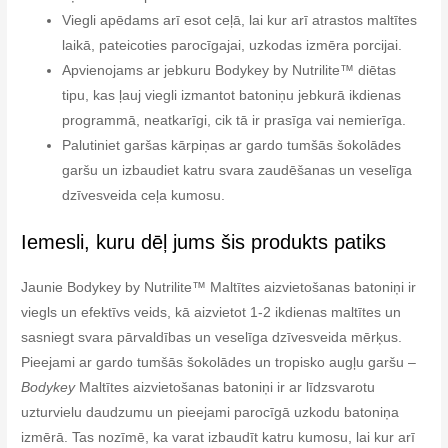
Viegli apēdams arī esot ceļā, lai kur arī atrastos maltītes
laikā, pateicoties parocīgajai, uzkodas izmēra porcijai.
Apvienojams ar jebkuru
Bodykey by Nutrilite™ diētas
tipu, kas ļauj viegli izmantot batoniņu jebkurā ikdienas
programmā, neatkarīgi, cik tā ir prasīga vai nemierīga.
P
alutiniet garšas kārpiņas ar gardo tumšās šokolādes
garšu un izbaudiet katru svara zaudēšanas un veselīga
dzīvesveida ceļa kumosu.
Iemesli, kuru dēļ jums šis produkts patiks
Jaunie Bodykey by Nutrilite™ Maltītes aizvietošanas batoniņi ir
viegls un efektīvs veids, kā aizvietot 1-2 ikdienas maltītes un
sasniegt svara pārvaldības un veselīga dzīvesveida mērķus.
Pieejami ar gardo tumšās šokolādes un tropisko augļu garšu –
Bodykey
Maltītes aizvietošanas batoniņi ir ar līdzsvarotu
uzturvielu daudzumu un pieejami parocīgā uzkodu batoniņa
izmērā. Tas nozīmē, ka varat izbaudīt katru kumosu, lai kur arī