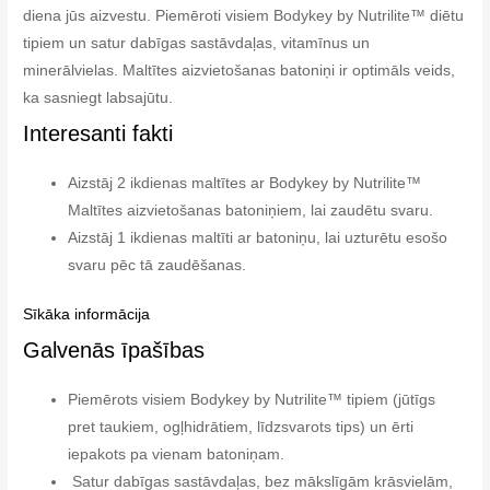
diena jūs aizvestu. Piemēroti visiem Bodykey by Nutrilite™ diētu
tipiem un satur dabīgas sastāvdaļas, vitamīnus un
minerālvielas. Maltītes aizvietošanas batoniņi ir optimāls veids,
ka sasniegt labsajūtu.
Interesanti fakti
Aizstāj 2 ikdienas maltītes ar Bodykey by Nutrilite™
Maltītes aizvietošanas batoniņiem, lai zaudētu svaru.
A
izstāj 1 ikdienas maltīti ar batoniņu, lai uzturētu esošo
svaru pēc tā zaudēšanas.
Sīkāka informācija
Galvenās īpašības
Piemērots visiem Bodykey by Nutrilite™ tipiem (jūtīgs
pret taukiem, ogļhidrātiem, līdzsvarots tips) un ērti
iepakots pa vienam batoniņam.
Satur dabīgas sastāvdaļas, bez mākslīgām krāsvielām,