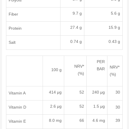
Polyols
9.7 g
5.6 g
Fiber
27.4 g
15.9 g
Protein
0.74 g
0.43 g
Salt
PER
NRV*
NRV*
BAR
100 g
(%)
(%)
414 μg
52
240 μg
30
Vitamin A
2.6 μg
52
1.5 μg
Vitamin D
30
8.0 mg
66
4.6 mg
39
Vitamin E