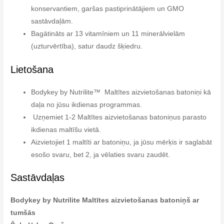
konservantiem, garšas pastiprinātājiem un GMO
sastāvdaļām.
Bagātinā
ts ar 13 vitamīniem un 11 minerālvielām
(uzturvērtība), satur daudz šķiedru.
Lietošana
Bodykey by Nutrilite™ Maltītes aizvietošanas batoniņi kā
daļa no jūsu ikdienas programmas.
Uzņemiet 1-2 Maltītes aizvietošanas batoniņus parasto
ikdienas maltīšu vietā.
Aizvietojiet 1 maltīti ar batoniņu, ja jūsu mērķis ir saglabāt
esošo svaru, bet 2, ja vēlaties svaru zaudēt.
Sastāvdaļas
Bodykey by Nutrilite
Maltītes aizvietošanas batoniņš ar
tumšās