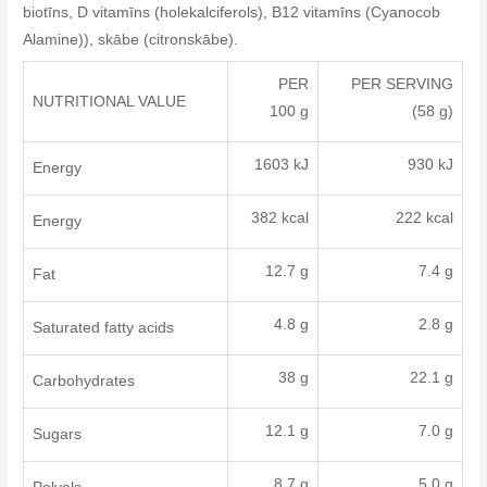
biotīns, D vitamīns (holekalciferols), B12 vitamīns (Cyanocob
Alamine)), skābe (citronskābe).
PER
PER SERVING
NUTRITIONAL VALUE
100 g
(58 g)
1603 kJ
930 kJ
Energy
382 kcal
222 kcal
Energy
12.7 g
7.4 g
Fat
4.8 g
2.8 g
Saturated fatty acids
38 g
22.1 g
Carbohydrates
12.1 g
7.0 g
Sugars
8.7 g
5.0 g