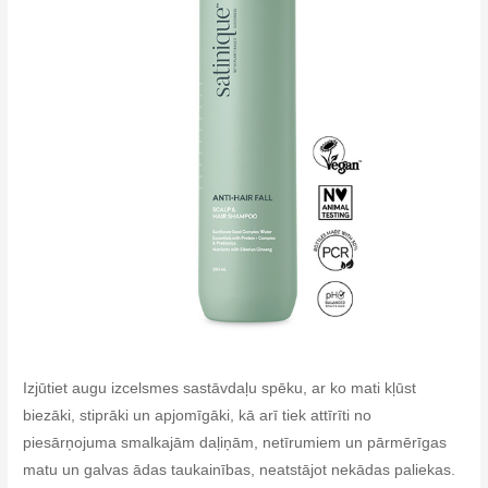
Izjūtiet augu izcelsmes sastāvdaļu spēku, ar ko mati kļūst
biezāki, stiprāki un apjomīgāki, kā arī tiek attīrīti no
piesārņojuma smalkajām daļiņām, netīrumiem un pārmērīgas
matu un galvas ādas taukainības, neatstājot nekādas paliekas.