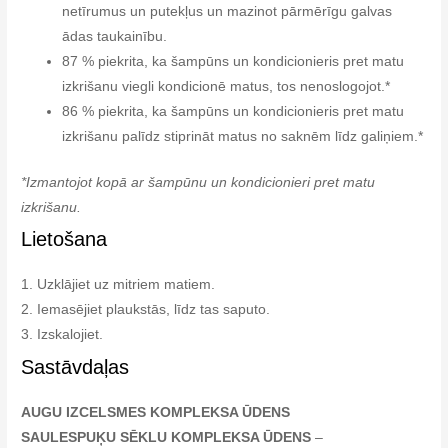
netīrumus un putekļus un mazinot pārmērīgu galvas
ādas taukainību.
87 % piekrita, ka šampūns un kondicionieris pret matu
izkrišanu viegli kondicionē matus, tos nenoslogojot.*
86 % piekrita, ka šampūns un kondicionieris pret matu
izkrišanu palīdz stiprināt matus no saknēm līdz galiņiem.*
*Izmantojot kopā ar šampūnu un kondicionieri pret matu
izkrišanu.
Lietošana
1. Uzklājiet uz mitriem matiem.
2. Iemasējiet plaukstās, līdz tas saputo.
3. Izskalojiet.
Sastāvdaļas
AUGU IZCELSMES KOMPLEKSA ŪDENS
SAULESPUĶU SĒKLU KOMPLEKSA ŪDENS
–