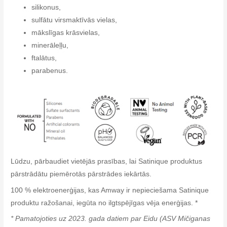
silikonus,
sulfātu virsmaktīvās vielas,
mākslīgas krāsvielas,
minerāleļļu,
ftalātus,
parabenus.
Lūdzu, pārbaudiet vietējās prasības, lai Satinique produktus
pārstrādātu piemērotās pārstrādes iekārtās.
100 % elektroenerģijas, kas Amway ir nepieciešama Satinique
produktu ražošanai, iegūta no ilgtspējīgas vēja enerģijas. *
* Pamatojoties uz 2023. gada datiem par Eidu (ASV Mičiganas