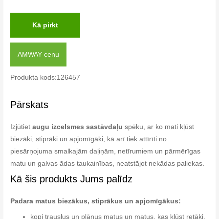
Kā pirkt
AMWAY cenu
Produkta kods:126457
Pārskats
Izjūtiet
augu izcelsmes sastāvdaļu
spēku, ar ko mati kļūst
biezāki, stiprāki un apjomīgāki, kā arī tiek attīrīti no
piesārņojuma smalkajām daļiņām, netīrumiem un pārmērīgas
matu un galvas ādas taukainības, neatstājot nekādas paliekas.
Kā šis produkts Jums palīdz
Padara matus biezākus, stiprākus un apjomīgākus:
kopj trauslus un plānus matus un matus, kas kļūst retāki,