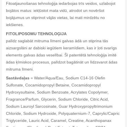
Fitoatjaunošanas tehnoloģija iedarbojas trīs veidos, uzlabojot
bojātos matus: iekļūstot mata vidū, atrodot un novēršot
bojājumus un stiprinot vājās vietas, lai mati mirdzētu no
iekšienes.
FITOLIPOSOMU TEHNOLOĢIJA
palīdz saglabāt mitruma līmeni galvas ādā un stiprina tās
aizsargslāni ar dabiski iegūtiem keramīdiem, kas ir ļoti svarīgs
elements galvas ādas veselībai. Šī patentētā tehnoloģija imitē
ādas ķīmiskos procesus, palīdzot bagātināt un līdzsvarot ādas
mitruma līmeni.
Sastāvdaļas
= Water/Aqua/Eau, Sodium C14-16 Olefin
Sulfonate, Cocamidopropyl Betaine, Cocamidopropyl
Hydroxysultaine, Sodium Benzoate, Acrylates Copolymer,
Fragrance/Parfum, Glycerin, Sodium Chloride, Citric Acid,
Sodium Lauroyl Sarcosinate, Guar Hydroxypropyltrimonium
Chloride, Sodium Hydroxide, Polyquaternium-7, Caprylic/Capric
Triglyceride, Lauric Acid, Caramel, Creatine, Acanthopanax