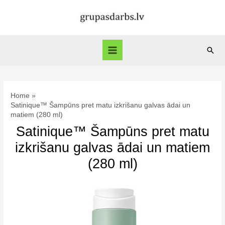
Skip
to
content
Sear
Main
Menu
Home
Satinique™ Šampūns pret matu izkrišanu galvas ādai un
matiem (280 ml)
Satinique™ Šampūns pret matu
izkrišanu galvas ādai un matiem
(280 ml)