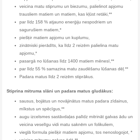
veicina matu stiprumu un biezumu, palielinot apjomu
trausliem matiem un matiem, kas kļūst retāki,**
par līdz 158 % atjauno enerģiju nespodriem un
sagurušiem matiem,*
piešķir matiem apjomu un kuplumu,
zinātniski pierādīts, ka līdz 2 reizēm palielina matu
apjomu,*
pasargā no lūšanas līdz 1400 matiem mēnesī,**
par līdz 55 % samazina matu zaudēšanu lūšanas dēļ.**
Padara matus līdz 2 reizēm stiprākus.
Stiprina mitruma slāni un padara matus gludākus:
sausus, bojātus un novājinātus matus padara zīdainus,
mīkstus un spēcīgus,**
augu izcelsmes sastāvdaļas palīdz mitrināt galvas ādu un
veicina veselīgu vidi matu saknēm un folikuliem,
vieglā formula piešķir matiem apjomu, tos nenoslogojot, *