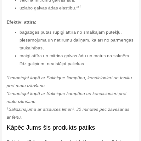
veicina mitrumu galvas ādā,**
†
uzlabo galvas ādas elastību.**
Efektīvi attīra:
bagātīgās putas rūpīgi attīra no smalkajām putekļu,
piesārņojuma un netīrumu daļiņām, kā arī no pārmērīgas
taukainības,
maigi attīra un mitrina galvas ādu un matus no saknēm
līdz galiņiem, neatstājot paliekas.
*Izmantojot kopā ar Satinique šampūnu, kondicionieri un toniku
pret matu izkrišanu.
*Izmantojot kopā ar Satinique šampūnu un kondicionieri pret
matu izkrišanu.
†
Salīdzinājumā ar atsauces līmeni, 30 minūtes pēc žāvēšanas
ar fēnu.
Kāpēc Jums šis produkts patiks