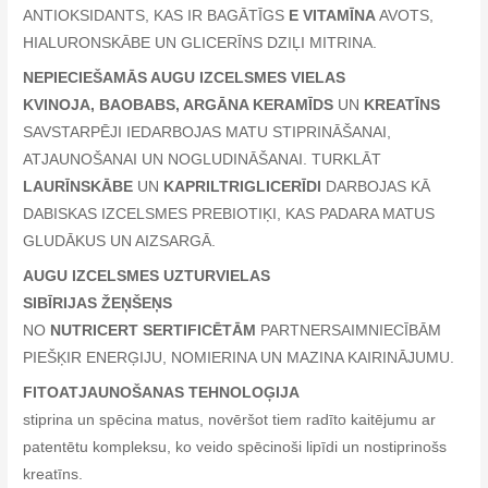
ANTIOKSIDANTS, KAS IR BAGĀTĪGS
E VITAMĪNA
AVOTS,
HIALURONSKĀBE UN GLICERĪNS DZIĻI MITRINA.
NEPIECIEŠAMĀS AUGU IZCELSMES VIELAS
KVINOJA, BAOBABS, ARGĀNA KERAMĪDS
UN
KREATĪNS
SAVSTARPĒJI IEDARBOJAS MATU STIPRINĀŠANAI,
ATJAUNOŠANAI UN NOGLUDINĀŠANAI. TURKLĀT
LAURĪNSKĀBE
UN
KAPRILTRIGLICERĪDI
DARBOJAS KĀ
DABISKAS IZCELSMES PREBIOTIĶI, KAS PADARA MATUS
GLUDĀKUS UN AIZSARGĀ.
AUGU IZCELSMES UZTURVIELAS
SIBĪRIJAS ŽEŅŠEŅS
NO
NUTRICERT SERTIFICĒTĀM
PARTNERSAIMNIECĪBĀM
PIEŠĶIR ENERĢIJU, NOMIERINA UN MAZINA KAIRINĀJUMU.
FITOATJAUNOŠANAS TEHNOLOĢIJA
stiprina un spēcina matus, novēršot tiem radīto kaitējumu ar
patentētu kompleksu, ko veido spēcinoši lipīdi un nostiprinošs
kreatīns.