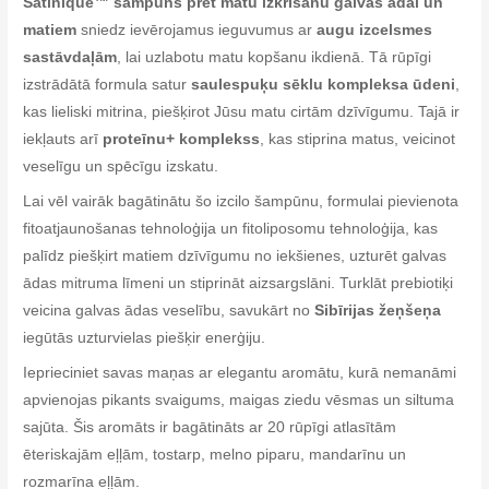
Satinique™ šampūns pret matu izkrišanu galvas ādai un
matiem
sniedz ievērojamus ieguvumus ar
augu izcelsmes
sastāvdaļām
, lai uzlabotu matu kopšanu ikdienā. Tā rūpīgi
izstrādātā formula satur
saulespuķu sēklu kompleksa ūdeni
,
kas lieliski mitrina, piešķirot Jūsu matu cirtām dzīvīgumu. Tajā ir
iekļauts arī
proteīnu+ komplekss
, kas stiprina matus, veicinot
veselīgu un spēcīgu izskatu.
Lai vēl vairāk bagātinātu šo izcilo šampūnu, formulai pievienota
fitoatjaunošanas tehnoloģija un fitoliposomu tehnoloģija, kas
palīdz piešķirt matiem dzīvīgumu no iekšienes, uzturēt galvas
ādas mitruma līmeni un stiprināt aizsargslāni. Turklāt prebiotiķi
veicina galvas ādas veselību, savukārt no
Sibīrijas žeņšeņa
iegūtās uzturvielas piešķir enerģiju.
Ieprieciniet savas maņas ar elegantu aromātu, kurā nemanāmi
apvienojas pikants svaigums, maigas ziedu vēsmas un siltuma
sajūta. Šis aromāts ir bagātināts ar 20 rūpīgi atlasītām
ēteriskajām eļļām, tostarp, melno piparu, mandarīnu un
rozmarīna eļļām.