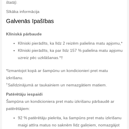
štatā).
Sīkāka informācija
Galvenās īpašības
Klīniskā pārbaude
Klīniski pierādīts, ka līdz 2 reizēm palielina matu apjomu,*
Klīniski pierādīts, ka par līdz 157 % palielina matu apjomu
uzreiz pēc uzklāšanas.*†
*Izmantojot kopā ar šampūnu un kondicionieri pret matu
izkrišanu.
†
Salīdzinājumā ar taukainiem un nemazgātiem matiem.
Patērētāju iespaidi
Šampūna un kondicioniera pret matu izkrišanu pārbaudē ar
patērētājiem:
92 % patērētāju piekrita, ka šampūns pret matu izkrišanu
maigi attīra matus no saknēm līdz galiņiem, nomazgājot