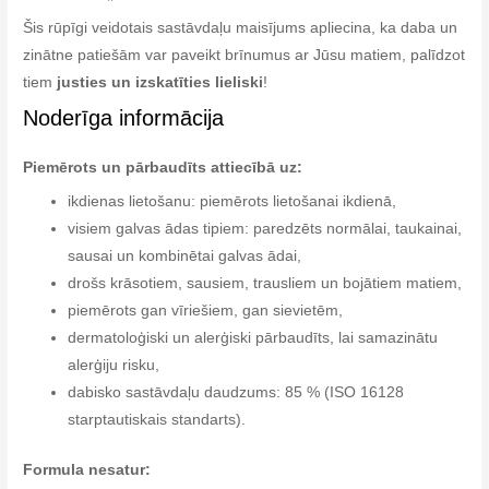
Šis rūpīgi veidotais sastāvdaļu maisījums apliecina, ka daba un
zinātne patiešām var paveikt brīnumus ar Jūsu matiem, palīdzot
tiem
justies un izskatīties lieliski
!
Noderīga informācija
Piemērots un pārbaudīts attiecībā uz:
ikdienas lietošanu: piemērots lietošanai ikdienā,
visiem galvas ādas tipiem: paredzēts normālai, taukainai,
sausai un kombinētai galvas ādai,
drošs krāsotiem, sausiem, trausliem un bojātiem matiem,
piemērots gan vīriešiem, gan sievietēm,
dermatoloģiski un alerģiski pārbaudīts, lai samazinātu
alerģiju risku,
dabisko sastāvdaļu daudzums: 85 % (ISO 16128
starptautiskais standarts).
Formula nesatur: