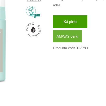
ādas.
Kā pirkt
AMWAY cenu
Produkta kods:123793