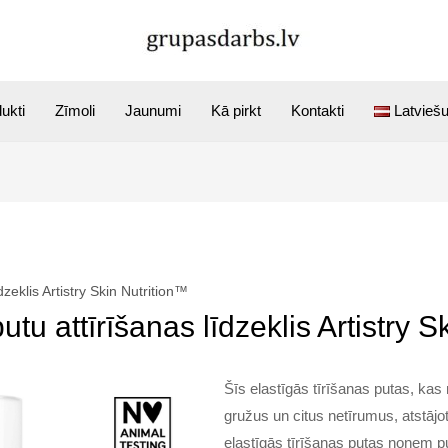
ukti
Zīmoli
Jaunumi
Kā pirkt
Kontakti
Latvieš
dzeklis Artistry Skin Nutrition™
utu attīrīšanas līdzeklis Artistry 
Šīs elastīgās tīrīšanas putas, kas
gružus un citus netīrumus, atstājot
elastīgās tīrīšanas putas noņem p