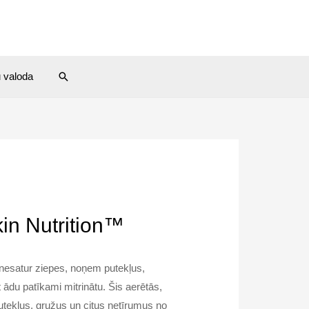
Search
u valoda
Skin Nutrition™
 nesatur ziepes, noņem putekļus,
 ādu patīkami mitrinātu. Šis aerētās,
utekļus, gružus un citus netīrumus no