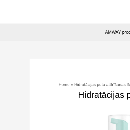
Skip
to
content
AMWAY prod
Home
Hidratācijas putu attīrīšanas lī
Hidratācijas p