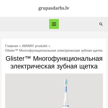
Перейти
к
содержимому
Пои
Main
Menu
Главная
AMWAY produkti
Glister™ Многофункциональная электрическая зубная щетка
Glister™ Многофункциональная
электрическая зубная щетка