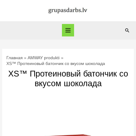
Перейти
к
содержимому
Пои
Main
Menu
Главная
AMWAY produkti
XS™ Протеиновый батончик со вкусом шоколада
XS™ Протеиновый батончик со
вкусом шоколада