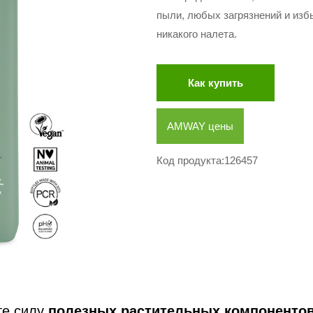
пыли, любых загрязнений и избы
никакого налета.
Как купить
AMWAY цены
Код продукта:126457
те силу
полезных растительных компоненто