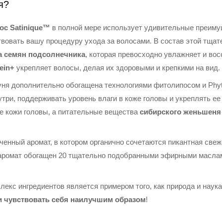
я?
с Satinique™
в полной мере использует удивительные преим
твовать вашу процедуру ухода за волосами. В состав этой тща
а семян подсолнечника
, которая превосходно увлажняет и во
ein+
укрепляет волосы, делая их здоровыми и крепкими на вид.
ня дополнительно обогащена технологиями фитолипосом и Phyt
три, поддерживать уровень влаги в коже головы и укреплять ее
е кожи головы, а питательные вещества
сибирского женьшеня
ченный аромат, в котором органично сочетаются пикантная све
 аромат обогащен 20 тщательно подобранными эфирными маслам
екс ингредиентов является примером того, как природа и наука
и чувствовать себя наилучшим образом
!