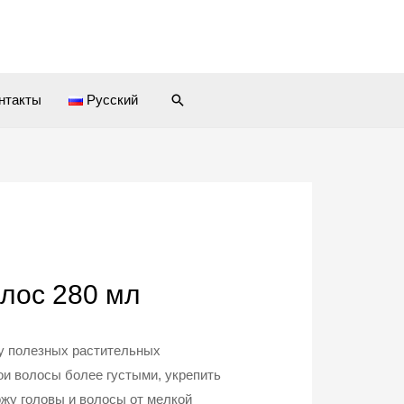
Поиск
нтакты
Русский
лос 280 мл
лу полезных растительных
ои волосы более густыми, укрепить
ожу головы и волосы от мелкой