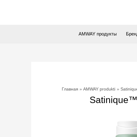
Перейти
к
содержимому
AMWAY продукты
Брен
Главная
AMWAY produkti
Satiniq
Satinique