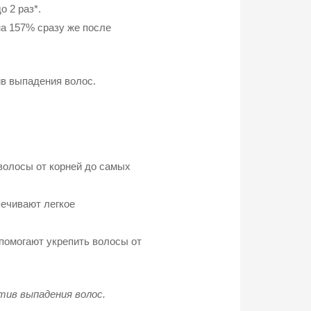
 2 раз*.
а 157% сразу же после
ив выпадения волос.
волосы от корней до самых
ечивают легкое
помогают укрепить волосы от
тив выпадения волос.