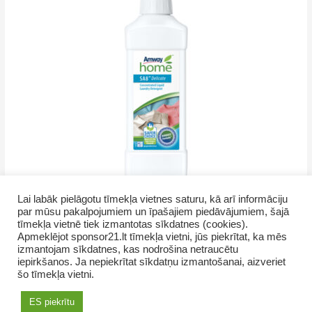
Lai labāk pielāgotu tīmekļa vietnes saturu, kā arī informāciju
par mūsu pakalpojumiem un īpašajiem piedāvājumiem, šajā
tīmekļa vietnē tiek izmantotas sīkdatnes (cookies).
Apmeklējot sponsor21.lt tīmekļa vietni, jūs piekrītat, ka mēs
izmantojam sīkdatnes, kas nodrošina netraucētu
iepirkšanos. Ja nepiekrītat sīkdatņu izmantošanai, aizveriet
šo tīmekļa vietni.
Copyright © 2026 GrupasDarbs.lv
ES piekrītu
AMWAY продукты в Латвии
Как купить