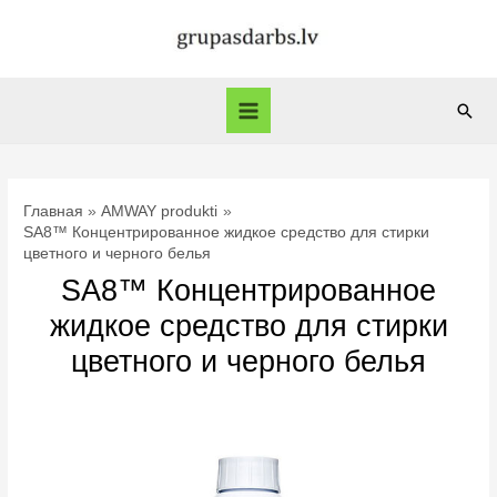
Перейти
к
содержимому
Пои
Main
Menu
Главная
AMWAY produkti
SA8™ Концентрированное жидкое средство для стирки
цветного и черного белья
SA8™ Концентрированное
жидкое средство для стирки
цветного и черного белья