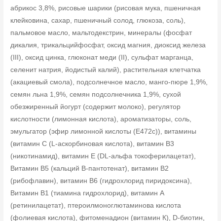
абрикос 3,8%, рисовые шарики (рисовая мука, пшеничная
клейковина, сахар, пшеничный солод, глюкоза, соль),
пальмовое масло, мальтодекстрин, минералы (фосфат
дикалия, трикальцийфосфат, оксид магния, диоксид железа
(III), оксид цинка, глюконат меди (II), сульфат марганца,
селенит натрия, йодистый калий), растительная клетчатка
(акациевый смола), подсолнечное масло, манго-пюре 1,9%,
семян льна 1,9%, семян подсолнечника 1,9%, сухой
обезжиренный йогурт (содержит молоко), регулятор
кислотности (лимонная кислота), ароматизаторы, соль,
эмульгатор (эфир лимонной кислоты (E472c)), витамины
(витамин С (L-аскорбиновая кислота), витамин В3
(никотинамид), витамин Е (DL-альфа токоферилацетат),
Витамин В5 (кальций В-пантотенат), витамин B2
(рибофлавин), витамин B6 (гидрохлорид пиридоксина),
Витамин В1 (тиамина гидрохлорид), витамин А
(ретинилацетат), птероилмоноглютаминова кислота
(фолиевая кислота), фитоменадион (витамин К), D-биотин,