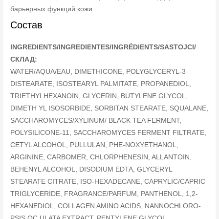
барьерных функций кожи.
Состав
INGREDIENTS/INGREDIENTES/INGRÉDIENTS/SASTOJCI/
СКЛАД:
WATER/AQUA/EAU, DIMETHICONE, POLYGLYCERYL-3
DISTEARATE, ISOSTEARYL PALMITATE, PROPANEDIOL,
TRIETHYLHEXANOIN, GLYCERIN, BUTYLENE GLYCOL,
DIMETH YL ISOSORBIDE, SORBITAN STEARATE, SQUALANE,
SACCHAROMYCES/XYLINUM/ BLACK TEA FERMENT,
POLYSILICONE-11, SACCHAROMYCES FERMENT FILTRATE,
CETYL ALCOHOL, PULLULAN, PHE-NOXYETHANOL,
ARGININE, CARBOMER, CHLORPHENESIN, ALLANTOIN,
BEHENYL ALCOHOL, DISODIUM EDTA, GLYCERYL
STEARATE CITRATE, ISO-HEXADECANE, CAPRYLIC/CAPRIC
TRIGLYCERIDE, FRAGRANCE/PARFUM, PANTHENOL, 1,2-
HEXANEDIOL, COLLAGEN AMINO ACIDS, NANNOCHLORO-
PSIS OC ULATA EXTRACT, PENTYLENE GLYCOL,