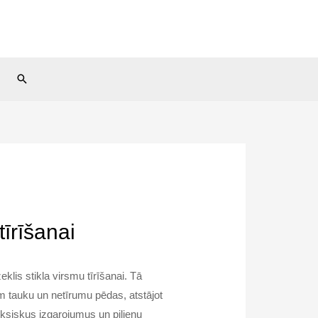
Search
īrīšanai
klis stikla virsmu tīrīšanai. Tā
 tauku un netīrumu pēdas, atstājot
oksiskus izgarojumus un pilienu