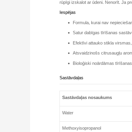
rūpīgi izskalot ar ūdeni. Nenorīt. Ja p
Iespējas
Formula, kurai nav nepiecieša
Satur dabīgas tīrīšanas sastā
Efektīvi attauko stikla virsma
Atsvaidzinošs citrusaugļu aro
Bioloģiski noārdāmas tīrīšana
Sastāvdaļas
Sastāvdaļas nosaukums
Water
Methoxyisopropanol