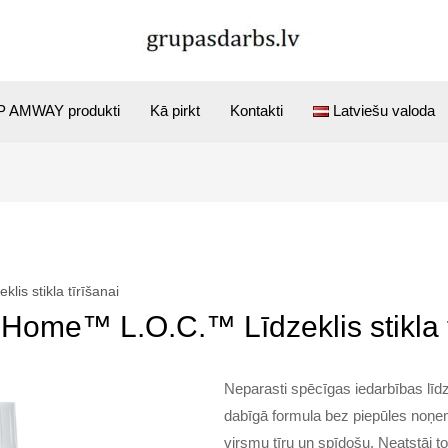
 AMWAY produkti
Kā pirkt
Kontakti
Latviešu valoda
s stikla tīrīšanai
ome™ L.O.C.™ Līdzeklis stikla t
Neparasti spēcīgas iedarbības līdze
dabīgā formula bez piepūles noņem
virsmu tīru un spīdošu. Neatstāj t