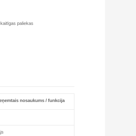
kaitīgas paliekas
eņemtais nosaukums / funkcija
js