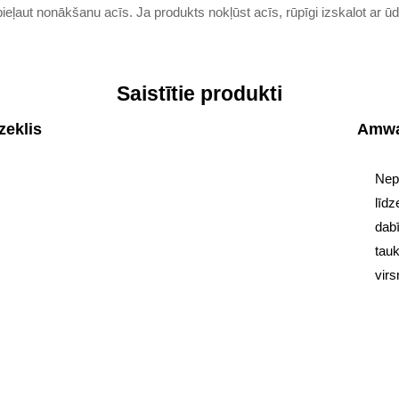
ļaut nonākšanu acīs. Ja produkts nokļūst acīs, rūpīgi izskalot ar ūde
Saistītie produkti
eklis
Amwa
Nep
līdz
dab
tauk
virs