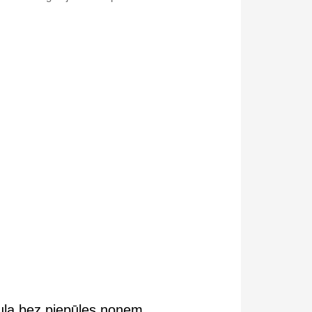
rmula bez piepūles noņem