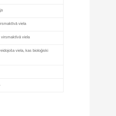
js
irsmaktīvā viela
 virsmaktīvā viela
eidojoša viela, kas bioloģiski
a