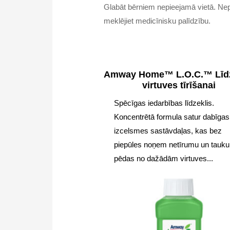
Glabāt bērniem nepieejamā vietā. Nepie
meklējiet medicīnisku palīdzību.
Amway Home™ L.O.C.™ Līdz
virtuves tīrīšanai
Spēcīgas iedarbības līdzeklis.
Koncentrētā formula satur dabīgas
izcelsmes sastāvdaļas, kas bez
piepūles noņem netīrumu un tauku
pēdas no dažādām virtuves...