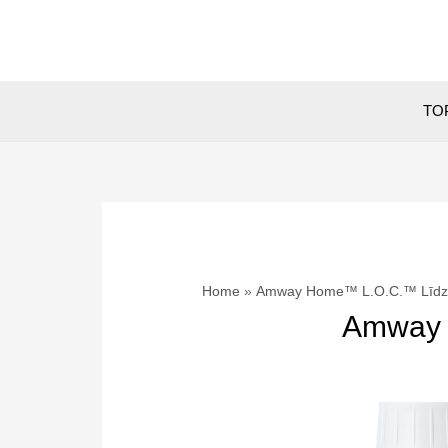
Skip
to
content
TOP
Home
Amway Home™ L.O.C.™ Līdzekli
Amway H