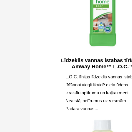
Līdzeklis vannas istabas tīr
Amway Home™ L.O.C.
L.O.C. līnijas līdzeklis vannas ista
tīrīšanai viegli likvidē cieta ūdens
izraisītu aplikumu un kaļķakmeni.
Neatstāj netīrumus uz virsmām.
Padara vannas...