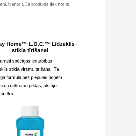
ni. Nenorīt. Ja produkts tiek norīts,
y Home™ L.O.C.™ Līdzeklis
stikla tīrīšanai
arasti spēcīgas iedarbības
eklis stikla virsmu tīrīšanai. Tā
īgā formula bez piepūles noņem
u un netīrumu pēdas, atstājot
mu tīru...