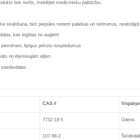
rodukts tiek norīts, meklējiet medicīnisku palīdzību.
ma skalošana, bez piepūles noņem paliekas un netīrumus, neatstājot 
vdaļas, kas iegūtas no augiem
s, piemēram, lipīgus pirkstu nospiedumus
māts no ēteriskajām eļļām
s sastāvdaļas
CAS #
Vispārpi
7732-18-5
Ūdens
107-98-2
Šķīdinātā