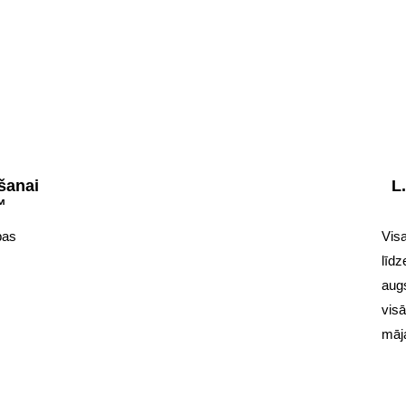
īšanai
L
™
bas
Visa
līdz
aug
vis
māja