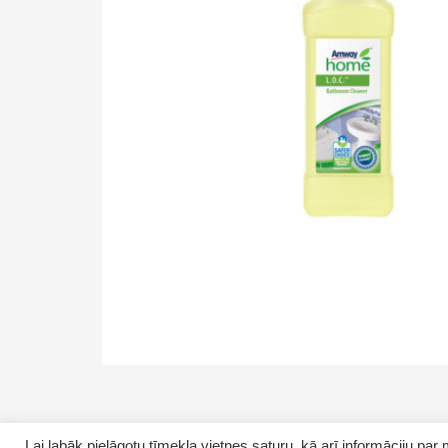
Lai labāk pielāgotu tīmekļa vietnes saturu, kā arī informāciju p