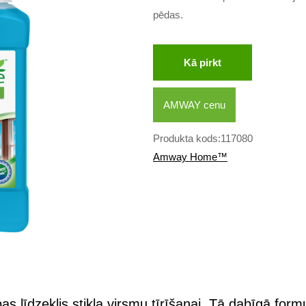
pēdas.
Kā pirkt
AMWAY cenu
Produkta kods:117080
Amway Home™
as līdzeklis stikla virsmu tīrīšanai. Tā dabīgā fo