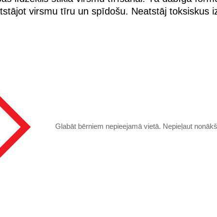
stājot virsmu tīru un spīdošu. Neatstāj toksiskus 
Glabāt bērniem nepieejamā vietā. Nepieļaut nonākš