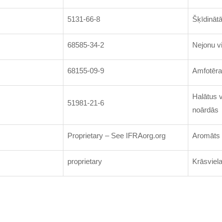
5131-66-8
Šķīdinātā
68585-34-2
Nejonu v
68155-09-9
Amfotēra
Halātus v
51981-21-6
noārdās
Proprietary – See IFRAorg.org
Aromāts
proprietary
Krāsviel