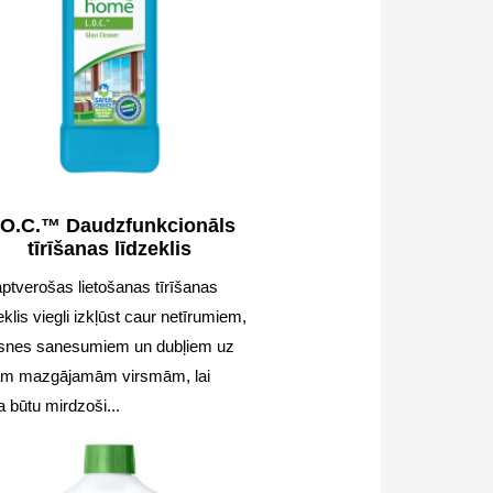
.O.C.™ Daudzfunkcionāls
tīrīšanas līdzeklis
ptverošas lietošanas tīrīšanas
eklis viegli izkļūst caur netīrumiem,
snes sanesumiem un dubļiem uz
ām mazgājamām virsmām, lai
 būtu mirdzoši...