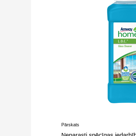
Pārskats
Neparasti spēcīgas iedarbīb