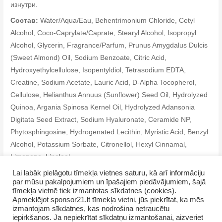
изнутри.
Состав:
Water/Aqua/Eau, Behentrimonium Chloride, Cetyl
Alcohol, Coco-Caprylate/Caprate, Stearyl Alcohol, Isopropyl
Alcohol, Glycerin, Fragrance/Parfum, Prunus Amygdalus Dulcis
(Sweet Almond) Oil, Sodium Benzoate, Citric Acid,
Hydroxyethylcellulose, Isopentyldiol, Tetrasodium EDTA,
Creatine, Sodium Acetate, Lauric Acid, D-Alpha Tocopherol,
Cellulose, Helianthus Annuus (Sunflower) Seed Oil, Hydrolyzed
Quinoa, Argania Spinosa Kernel Oil, Hydrolyzed Adansonia
Digitata Seed Extract, Sodium Hyaluronate, Ceramide NP,
Phytosphingosine, Hydrogenated Lecithin, Myristic Acid, Benzyl
Alcohol, Potassium Sorbate, Citronellol, Hexyl Cinnamal,
Limonene, Linalool
Lai labāk pielāgotu tīmekļa vietnes saturu, kā arī informāciju
par mūsu pakalpojumiem un īpašajiem piedāvājumiem, šajā
tīmekļa vietnē tiek izmantotas sīkdatnes (cookies).
Apmeklējot sponsor21.lt tīmekļa vietni, jūs piekrītat, ka mēs
izmantojam sīkdatnes, kas nodrošina netraucētu
iepirkšanos. Ja nepiekrītat sīkdatņu izmantošanai, aizveriet