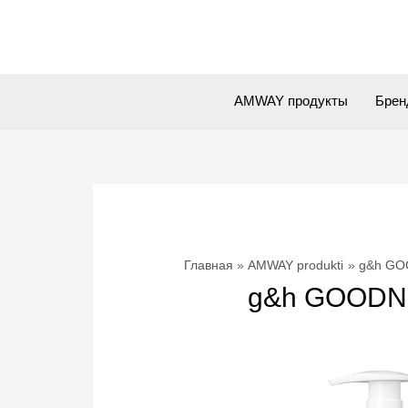
Перейти
к
содержимому
AMWAY продукты
Брен
Главная
AMWAY produkti
g&h GOO
g&h GOODNE