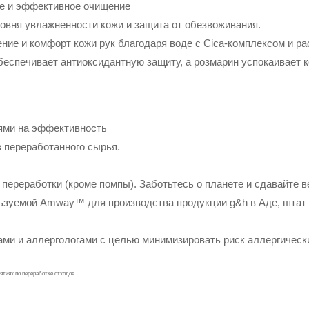
ое и эффективное очищение
овня увлажненности кожи и защита от обезвоживания.
ние и комфорт кожи рук благодаря воде с Cica-комплексом и ра
еспечивает антиоксидантную защиту, а розмарин успокаивает к
ями на эффективность
з переработанного сырья.
переработки (кроме помпы). Заботьтесь о планете и сдавайте ве
ьзуемой Amway™ для производства продукции g&h в Аде, штат 
ми и аллергологами с целью минимизировать риск аллергическ
ятиях по переработке отходов.