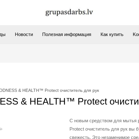
ды
Новости
Полезная информация
Как купить
Kо
DNESS & HEALTH™ Protect очиститель для рук
SS & HEALTH™ Protect очистит
С новым средством для мыть
Protect очиститель для рук вы 
свежесть. Это незаменимое сре