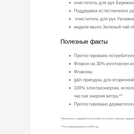
очиститель для рук Бережн
Поддержка естественного ур
очиститель для рук Увлажне
жидкое мыло Зеленый чай об
Полезные факты
Протестировано потребител
Флакон на 30% изготовлен и
Флаконы
g&h пригодны для вторичной 
100% электроэнергии, испол
чистая энергия ветра.**
Протестировано дерматолога
* Возможность переработки уточняйте на соответствующих предпри
** На основании данных за 2021 год