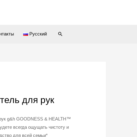
Поиск
нтакты
Русский
ель для рук
я рук g&h GOODNESS & HEALTH™
будете всегда ощущать чистоту и
дство для всей семьи*