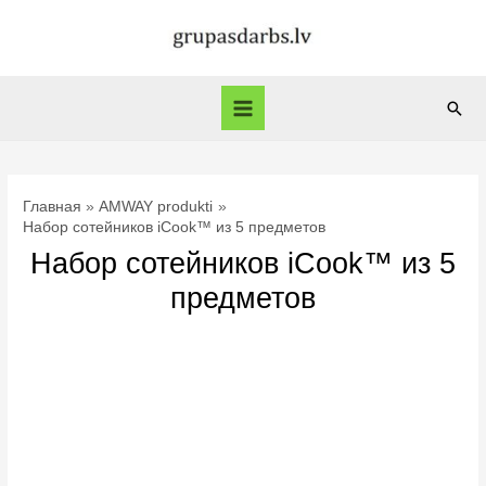
Перейти
к
содержимому
Пои
Main
Menu
Главная
AMWAY produkti
Набор сотейников iCook™ из 5 предметов
Набор сотейников iCook™ из 5
предметов