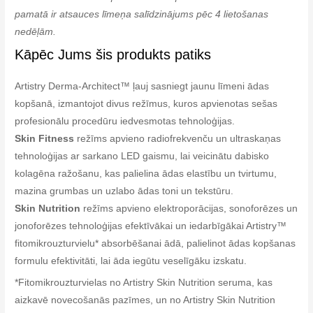
pamatā ir atsauces līmeņa salīdzinājums pēc 4 lietošanas
nedēļām.
Kāpēc Jums šis produkts patiks
Artistry Derma-Architect™ ļauj sasniegt jaunu līmeni ādas
kopšanā, izmantojot divus režīmus, kuros apvienotas sešas
profesionālu procedūru iedvesmotas tehnoloģijas.
Skin Fitness
režīms apvieno radiofrekvenču un ultraskaņas
tehnoloģijas ar sarkano LED gaismu, lai veicinātu dabisko
kolagēna ražošanu, kas palielina ādas elastību un tvirtumu,
mazina grumbas un uzlabo ādas toni un tekstūru.
Skin Nutrition
režīms apvieno elektroporācijas, sonoforēzes un
jonoforēzes tehnoloģijas efektīvākai un iedarbīgākai Artistry™
fitomikrouzturvielu* absorbēšanai ādā, palielinot ādas kopšanas
formulu efektivitāti, lai āda iegūtu veselīgāku izskatu.
*Fitomikrouzturvielas no Artistry Skin Nutrition seruma, kas
aizkavē novecošanās pazīmes, un no Artistry Skin Nutrition