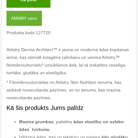
AMWAY cenu
Produkta kods:127720
Artistry Derma-Architect™ ir jauna un moderna ādas kopšanas
ierīce, kas stimulē kolagēna ražošanu un veicina Artistry™
fitomikrouzturvielu* uzsūkšanos ādā, lai tā izskatītos veselīga,
tvirtāka, gludāka un elastīgāka.
* Fitomikrouzturvielas no Artistry Skin Nutrition seruma, kas
aizkavē novecošanās pazīmes, un no seruma, kas mazina
novecošanās pazīmes.
Kā šis produkts Jums palīdz
Mazina grumbas
, palielina
ādas elastību un uzlabo
ādas´ tvirtumu
.
Izlīdzina ādas´ toni un tekstūru un padara
ādu gludāku
.