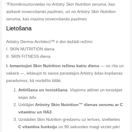
*Fitomikrouzturvielas no Artistry Skin Nutrition seruma, kas
aizkavē novecošanās pazīmes, un no Artistry Skin Nutrition
seruma, kas mazina novecošanās pazīmes.
Lietošana
Artistry Derma-Architect™ ir divi dažādi režīmi:
I. SKIN NUTRITION diena
II. SKIN FITNESS diena
I. Izmantojiet Skin Nutrition režīmu katru dienu
— no rīta un
vakarā —, iekļaujot to savos parastajos Artistry ādas kopšanas
paradumos, kā norādīts tālāk.
Attīrīšana un tonizēšana
. Vispirms attīriet un tonizējiet
sejas ādu.
Uzklājiet
Artistry Skin Nutrition™ dienas serumu ar C
vitamīnu un HA3
.
Uzstādiet Skin Nutrition gredzenu uz ierīces, izvēlieties
C vitamīna funkciju
un 90 sekundes maigi virziet pāri