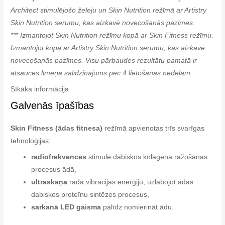
Architect stimulējošo želeju un Skin Nutrition režīmā ar Artistry
Skin Nutrition serumu, kas aizkavē novecošanās pazīmes.
*** Izmantojot Skin Nutrition režīmu kopā ar Skin Fitness režīmu.
Izmantojot kopā ar Artistry Skin Nutrition serumu, kas aizkavē
novecošanās pazīmes. Visu pārbaudes rezultātu pamatā ir
atsauces līmeņa salīdzinājums pēc 4 lietošanas nedēļām.
Sīkāka informācija
Galvenās īpašības
Skin Fitness (ādas fitnesa)
režīmā apvienotas trīs svarīgas
tehnoloģijas:
radiofrekvences
stimulē dabiskos kolagēna ražošanas
procesus ādā,
ultraskaņa
rada vibrācijas enerģiju, uzlabojot ādas
dabiskos proteīnu sintēzes procesus,
sarkanā LED gaisma
palīdz nomierināt ādu.