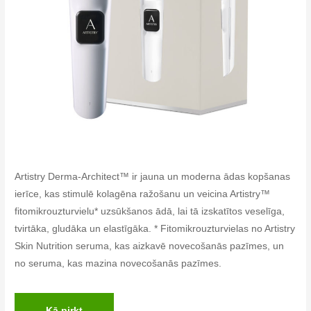
Artistry Derma-Architect™ ir jauna un moderna ādas kopšanas
ierīce, kas stimulē kolagēna ražošanu un veicina Artistry™
fitomikrouzturvielu* uzsūkšanos ādā, lai tā izskatītos veselīga,
tvirtāka, gludāka un elastīgāka. * Fitomikrouzturvielas no Artistry
Skin Nutrition seruma, kas aizkavē novecošanās pazīmes, un
no seruma, kas mazina novecošanās pazīmes.
Kā pirkt