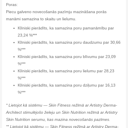
Poras:
Piecu galveno novecošanās pazīmju mazināšana porās
manāmi samazina to skaitu un lielumu.
Klīniski pierādīts, ka samazina poru pamanāmību par
23,24 %***
Klīniski pierādīts, ka samazina poru daudzumu par 30,66
%***
Klīniski pierādīts, ka samazina poru blīvumu par 23,09
%***
Klīniski pierādīts, ka samazina poru lielumu par 28,23
%***
Klīniski pierādīts, ka samazina poru dziļumu par 16,13
%***
* Lietojot kā sistēmu — Skin Fitness režīmā ar Artistry Derma-
Architect stimulējošo želeju un Skin Nutrition režīmā ar Artistry
Skin Nutrition serumu, kas mazina novecošanās pazīmes.
** Lietojot kā sistēmu — Skin Fitness režīmā ar Artistry Derma-