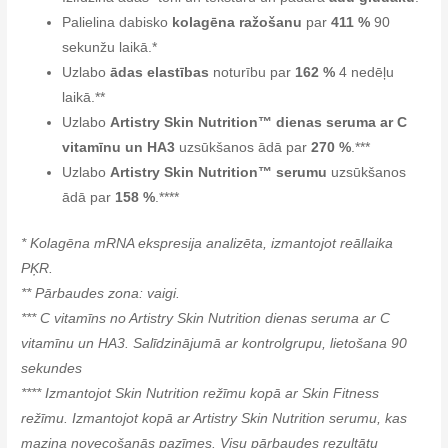
Palielina dabisko
kolagēna ražošanu
par
411 %
90
sekunžu laikā.*
Uzlabo
ādas elastības
noturību par
162 %
4 nedēļu
laikā.**
Uzlabo
Artistry Skin Nutrition™ dienas seruma ar C
vitamīnu un HA3
uzsūkšanos ādā par
270 %
.***
Uzlabo
Artistry Skin Nutrition™ serumu
uzsūkšanos
ādā par
158 %
.****
* Kolagēna mRNA ekspresija analizēta, izmantojot reāllaika
PĶR.
** Pārbaudes zona: vaigi.
*** C vitamīns no Artistry Skin Nutrition dienas seruma ar C
vitamīnu un HA3. Salīdzinājumā ar kontrolgrupu, lietošana 90
sekundes
**** Izmantojot Skin Nutrition režīmu kopā ar Skin Fitness
režīmu. Izmantojot kopā ar Artistry Skin Nutrition serumu, kas
mazina novecošanās pazīmes. Visu pārbaudes rezultātu