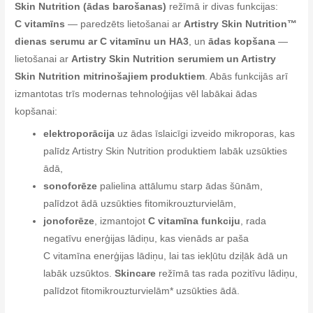
Skin Nutrition (ādas barošanas)
režīmā ir divas funkcijas:
C vitamīns
— paredzēts lietošanai ar
Artistry Skin Nutrition™
dienas serumu ar C vitamīnu un HA3
, un
ādas kopšana
—
lietošanai ar
Artistry Skin Nutrition serumiem un Artistry
Skin Nutrition mitrinošajiem produktiem
. Abās funkcijās arī
izmantotas trīs modernas tehnoloģijas vēl labākai ādas
kopšanai:
elektroporācija
uz ādas īslaicīgi izveido mikroporas, kas
palīdz Artistry Skin Nutrition produktiem labāk uzsūkties
ādā,
sonoforēze
palielina attālumu starp ādas šūnām,
palīdzot ādā uzsūkties fitomikrouzturvielām,
jonoforēze
, izmantojot
C vitamīna funkciju
, rada
negatīvu enerģijas lādiņu, kas vienāds ar paša
C vitamīna enerģijas lādiņu, lai tas iekļūtu dziļāk ādā un
labāk uzsūktos.
Skincare
režīmā tas rada pozitīvu lādiņu,
palīdzot fitomikrouzturvielām* uzsūkties ādā.