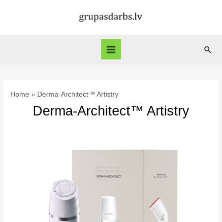
Skip
to
content
Sear
Main
Menu
Home
Derma-Architect™ Artistry
Derma-Architect™ Artistry