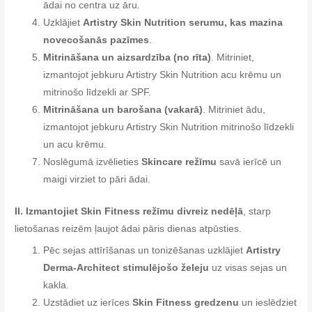
ādai no centra uz āru.
Uzklājiet
Artistry Skin Nutrition serumu, kas mazina
novecošanās pazīmes
.
Mitrināšana un aizsardzība (no rīta)
. Mitriniet,
izmantojot jebkuru Artistry Skin Nutrition acu krēmu un
mitrinošo līdzekli ar SPF.
Mitrināšana un barošana (vakarā)
. Mitriniet ādu,
izmantojot jebkuru Artistry Skin Nutrition mitrinošo līdzekli
un acu krēmu.
Noslēgumā izvēlieties
Skincare režīmu
savā ierīcē un
maigi virziet to pāri ādai.
II. Izmantojiet Skin Fitness režīmu divreiz nedēļā
, starp
lietošanas reizēm ļaujot ādai pāris dienas atpūsties.
Pēc sejas attīrīšanas un tonizēšanas uzklājiet
Artistry
Derma-Architect stimulējošo želeju
uz visas sejas un
kakla.
Uzstādiet uz ierīces
Skin Fitness gredzenu
un ieslēdziet